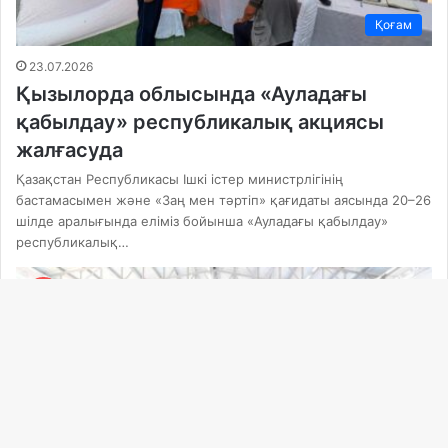
Қоғам
23.07.2026
Қызылорда облысында «Ауладағы
қабылдау» республикалық акциясы
жалғасуда
Қазақстан Республикасы Ішкі істер министрлігінің
бастамасымен және «Заң мен тәртіп» қағидаты аясында 20–26
шілде аралығында еліміз бойынша «Ауладағы қабылдау»
республикалық…
Ba
to
to