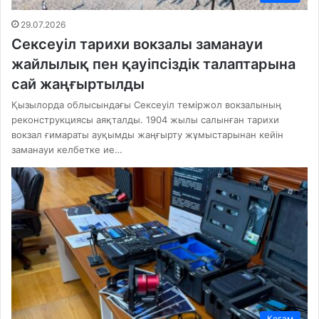
29.07.2026
Сексеуіл тарихи вокзалы заманауи
жайлылық пен қауіпсіздік талаптарына
сай жаңғыртылды
Қызылорда облысындағы Сексеуіл теміржол вокзалының
реконструкциясы аяқталды. 1904 жылы салынған тарихи
вокзал ғимараты ауқымды жаңғырту жұмыстарынан кейін
заманауи келбетке ие…
Қоғам