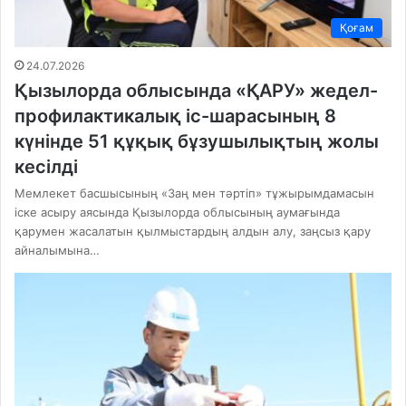
Қоғам
24.07.2026
Қызылорда облысында «ҚАРУ» жедел-
профилактикалық іс-шарасының 8
күнінде 51 құқық бұзушылықтың жолы
кесілді
Мемлекет басшысының «Заң мен тәртіп» тұжырымдамасын
іске асыру аясында Қызылорда облысының аумағында
қарумен жасалатын қылмыстардың алдын алу, заңсыз қару
айналымына…