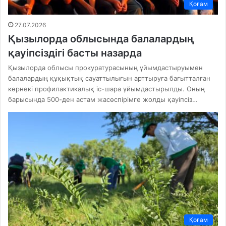
Қоғам
27.07.2026
Қызылорда облысында балалардың
қауіпсіздігі басты назарда
Қызылорда облысы прокуратурасының ұйымдастыруымен
балалардың құқықтық сауаттылығын арттыруға бағытталған
көрнекі профилактикалық іс-шара ұйымдастырылды. Оның
барысында 500-ден астам жасөспірімге жолды қауіпсіз…
Қоғам