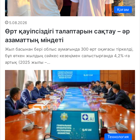
Қоғам
5.08.2026
Өрт қауіпсіздігі талаптарын сақтау – әр
азаматтың міндеті
Жыл басынан бері облыс аумағында 300 өрт оқиғасы тіркелді,
бұл өткен жылдың сәйкес кезеңімен салыстырғанда 4,2%-ға
артық (2025 жылы –…
Технология