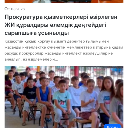
5.08.2026
Прокуратура қызметкерлері әзірлеген
ЖИ құралдары әлемдік деңгейдегі
сарапшыға ұсынылды
Қазақстан құқық қорғау қызметі деректер ғылымымен
жасанды интеллектке сүйенетін мемлекеттер қатарына қадам
басуда: прокурорлар жасанды интеллект әзірлеушілеріне
айналып, өз әзірлемелерін…
Қоғам