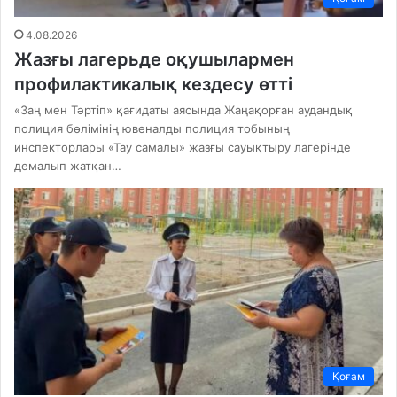
4.08.2026
Жазғы лагерьде оқушылармен
профилактикалық кездесу өтті
«Заң мен Тәртіп» қағидаты аясында Жаңақорған аудандық
полиция бөлімінің ювеналды полиция тобының
инспекторлары «Тау самалы» жазғы сауықтыру лагерінде
демалып жатқан…
Қоғам