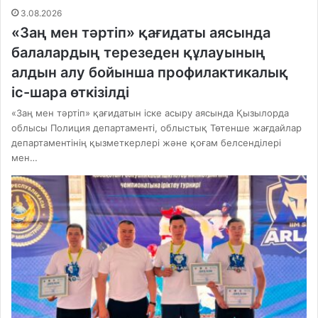
3.08.2026
«Заң мен тәртіп» қағидаты аясында
балалардың терезеден құлауының
алдын алу бойынша профилактикалық
іс-шара өткізілді
«Заң мен тәртіп» қағидатын іске асыру аясында Қызылорда
облысы Полиция департаменті, облыстық Төтенше жағдайлар
департаментінің қызметкерлері және қоғам белсенділері
мен…