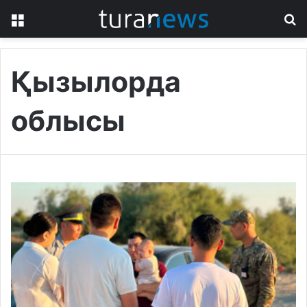
Menu
S
fo
Қызылорда
облысы