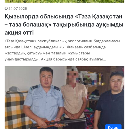
24.07.2026
Қызылорда облысында «Таза Қазақстан
– таза болашақ» тақырыбында ауқымды
акция өтті
«Таза Қазақстан» республикалық экологиялық бағдарламасы
аясында Шиелі ауданындағы «Ы. Жақаев» саябағында
жастардың қатысуымен тазалық жұмыстары
ұйымдастырылды. Акция барысында саябақ аумағы…
Қоғам