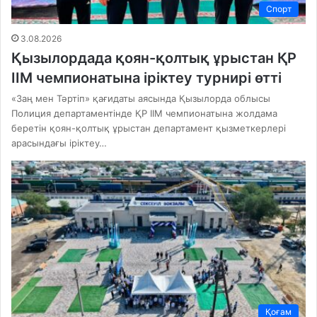
Спорт
3.08.2026
Қызылордада қоян-қолтық ұрыстан ҚР
ІІМ чемпионатына іріктеу турнирі өтті
«Заң мен Тәртіп» қағидаты аясында Қызылорда облысы
Полиция департаментінде ҚР ІІМ чемпионатына жолдама
беретін қоян-қолтық ұрыстан департамент қызметкерлері
арасындағы іріктеу…
Қоғам