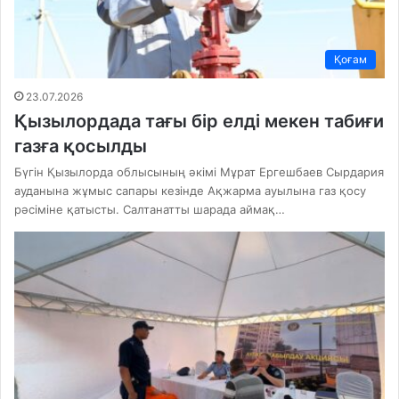
Қоғам
23.07.2026
Қызылордада тағы бір елді мекен табиғи
газға қосылды
Бүгін Қызылорда облысының әкімі Мұрат Ергешбаев Сырдария
ауданына жұмыс сапары кезінде Ақжарма ауылына газ қосу
рәсіміне қатысты. Салтанатты шарада аймақ…