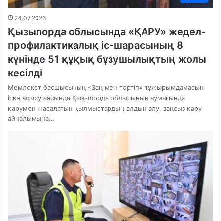
24.07.2026
Қызылорда облысында «ҚАРУ» жедел-
профилактикалық іс-шарасының 8
күнінде 51 құқық бұзушылықтың жолы
кесілді
Мемлекет басшысының «Заң мен тәртіп» тұжырымдамасын
іске асыру аясында Қызылорда облысының аумағында
қарумен жасалатын қылмыстардың алдын алу, заңсыз қару
айналымына…