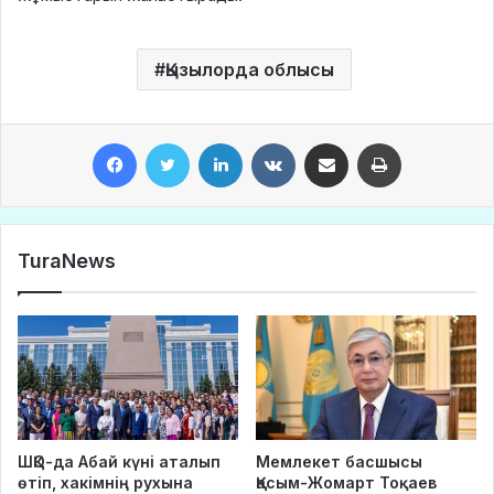
Қызылорда облысы
Facebook
Twitter
LinkedIn
VKontakte
Share via Email
Print
TuraNews
ШҚО-да Абай күні аталып
Мемлекет басшысы
өтіп, хакімнің рухына
Қасым-Жомарт Тоқаев