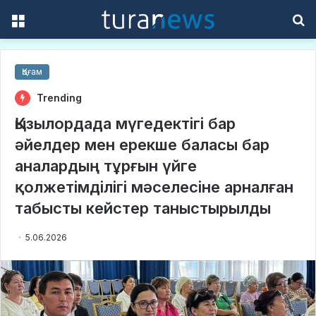
Menu
S
f
Қоғам
Trending
Қызылордада мүгедектігі бар
әйелдер мен ерекше баласы бар
аналардың тұрғын үйге
қолжетімділігі мәселесіне арналған
табысты кейстер таныстырылды
5.06.2026