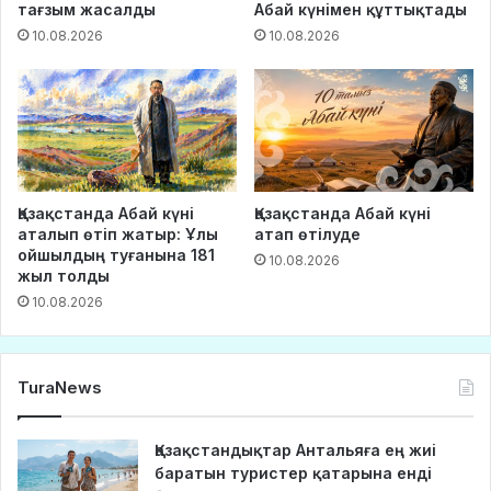
тағзым жасалды
Абай күнімен құттықтады
10.08.2026
10.08.2026
Қазақстанда Абай күні
Қазақстанда Абай күні
аталып өтіп жатыр: Ұлы
атап өтілуде
ойшылдың туғанына 181
10.08.2026
жыл толды
10.08.2026
TuraNews
Қазақстандықтар Антальяға ең жиі
баратын туристер қатарына енді