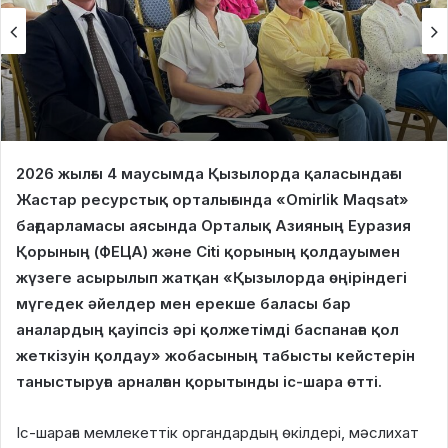
2026 жылғы 4 маусымда Қызылорда қаласындағы
Жастар ресурстық орталығында «Omirlik Maqsat»
бағдарламасы аясында Орталық Азияның Еуразия
Қорының (ФЕЦА) және Citi қорының қолдауымен
жүзеге асырылып жатқан «Қызылорда өңіріндегі
мүгедек әйелдер мен ерекше баласы бар
аналардың қауіпсіз әрі қолжетімді баспанаға қол
жеткізуін қолдау» жобасының табысты кейстерін
таныстыруға арналған қорытынды іс-шара өтті.
Іс-шараға мемлекеттік органдардың өкілдері, мәслихат