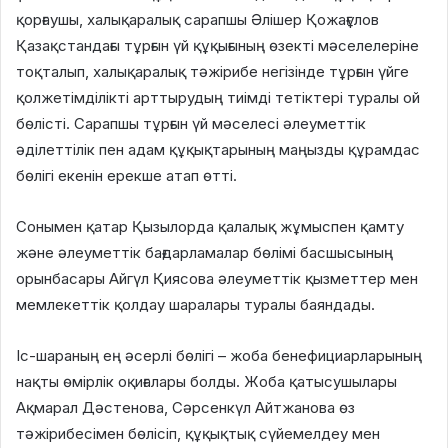
қорғаушы, халықаралық сарапшы Әлішер Қожағұлов
Қазақстандағы тұрғын үй құқығының өзекті мәселелеріне
тоқталып, халықаралық тәжірибе негізінде тұрғын үйге
қолжетімділікті арттырудың тиімді тетіктері туралы ой
бөлісті. Сарапшы тұрғын үй мәселесі әлеуметтік
әділеттілік пен адам құқықтарының маңызды құрамдас
бөлігі екенін ерекше атап өтті.
Сонымен қатар Қызылорда қалалық жұмыспен қамту
және әлеуметтік бағдарламалар бөлімі басшысының
орынбасары Айгүл Қиясова әлеуметтік қызметтер мен
мемлекеттік қолдау шаралары туралы баяндады.
Іс-шараның ең әсерлі бөлігі – жоба бенефициарларының
нақты өмірлік оқиғалары болды. Жоба қатысушылары
Ақмарал Дәстенова, Сәрсенкүл Айтжанова өз
тәжірибесімен бөлісіп, құқықтық сүйемелдеу мен