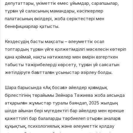
депутаттары, үкіметтік емес ұйымдар, сарапшылар,
тұрғын үй саласының мамандары, кәсіпкерлер
палатасының өкілдері, жоба серіктестері мен
бенефициарлар қатысты.
Кездесудің басты мақсаты – әлеуметтік осал
топтардың тұрғын үйге қолжетімділігі мәселесін көтеріп
қана қоймай, нақты нәтижелер мен өмірін өзгерткен
табысты тәжірибелерді көрсету, тұрғын үй саясатын
жетілдіруге бағытталған ұсыныстар әзірлеу болды.
Шара барысында «Ақ босаға» әйелдер қоғамдық
бірлестігінің төрайымы Зейнара Тәжиева жоба аясында
атқарылған жұмыстар туралы баяндап, 2025 жылдың
шілде айынан бері мүгедектігі бар әйелдер мен ерекше
қажеттілігі бар балаларды тәрбиелеп отырған аналарға
құқықтық, психологиялық және әлеуметтік қолдау