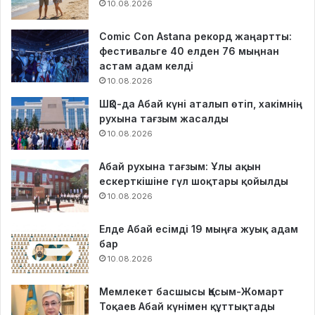
10.08.2026
Comic Con Astana рекорд жаңартты:
фестивальге 40 елден 76 мыңнан
астам адам келді
10.08.2026
ШҚО-да Абай күні аталып өтіп, хакімнің
рухына тағзым жасалды
10.08.2026
Абай рухына тағзым: Ұлы ақын
ескерткішіне гүл шоқтары қойылды
10.08.2026
Елде Абай есімді 19 мыңға жуық адам
бар
10.08.2026
Мемлекет басшысы Қасым-Жомарт
Тоқаев Абай күнімен құттықтады