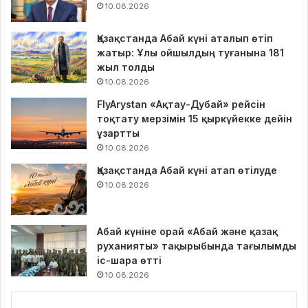
10.08.2026
Қазақстанда Абай күні аталып өтіп
жатыр: Ұлы ойшылдың туғанына 181
жыл толды
10.08.2026
FlyArystan «Ақтау-Дубай» рейсін
тоқтату мерзімін 15 қыркүйекке дейін
ұзартты
10.08.2026
Қазақстанда Абай күні атап өтілуде
10.08.2026
Абай күніне орай «Абай және қазақ
руханияты» тақырыбында тағылымды
іс-шара өтті
10.08.2026