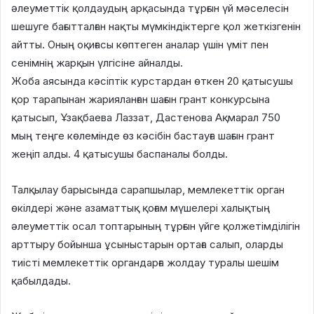
әлеуметтік қолдаудың арқасында тұрғын үй мәселесін
шешуге бағытталған нақты мүмкіндіктерге қол жеткізгенін
айтты. Оның оқиғасы көптеген аналар үшін үміт пен
сенімнің жарқын үлгісіне айналды.
Жоба аясында кәсіптік курстардан өткен 20 қатысушы
қор тарапынан жарияланған шағын грант конкурсына
қатысып, Ұзақбаева Лаззат, Дастенова Ақмарал 750
мың теңге көлемінде өз кәсібін бастауға шағын грант
жеңіп алды. 4 қатысушы баспаналы болды.
Талқылау барысында сарапшылар, мемлекеттік орган
өкілдері және азаматтық қоғам мүшелері халықтың
әлеуметтік осал топтарының тұрғын үйге қолжетімділігін
арттыру бойынша ұсыныстарын ортаға салып, оларды
тиісті мемлекеттік органдарға жолдау туралы шешім
қабылдады.