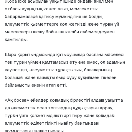
Жоба іске асырылған уақыт ішінде ондаған әйел мен
отбасы құқықтық кеңес алып, мемлекеттік
бағдарламаларға қатысу мүмкіндігіне ие болды,
әлеуметтік қызметтерге қол жеткізді және тұрғын үй
мәселелерін шешу бойынша кәсіби сүйемелдеумен
қамтылды.
Шара қорытындысында қатысушылар баспана мәселесі
тек тұрғын үймен қамтамасыз ету ғана емес, ол адамның
қауіпсіздігі, әлеуметтік тұрақтылығы, балаларының
болашағы және лайықты өмір сүру құқығымен тікелей
байланысты екенін атап өтті.
«Ақ босаға» әйелдер қоғамдық бірлестігі алдағы уақытта
да әлеуметтік осал топтардың құқықтарын қорғау,
тұрғын үйге қолжетімділікті арттыру және қоғамдағы
әлеуметтік әділеттілікті нығайту бағытындағы
жұмыстарын жалғастырады.