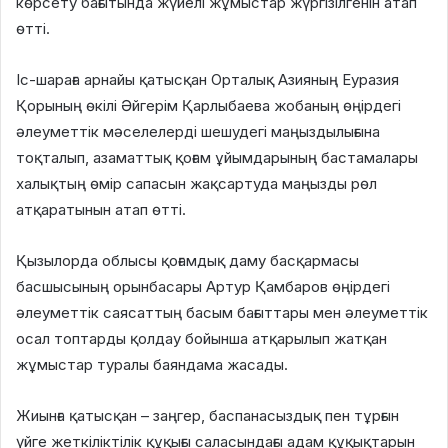
көрсету бағытында жүйелі жұмыстар жүргізілгенін атап
өтті.
Іс-шараға арнайы қатысқан Орталық Азияның Еуразия
Қорының өкілі Әйгерім Қарлыбаева жобаның өңірдегі
әлеуметтік мәселелерді шешудегі маңыздылығына
тоқталып, азаматтық қоғам ұйымдарының бастамалары
халықтың өмір сапасын жақсартуда маңызды рөл
атқаратынын атап өтті.
Қызылорда облысы қоғамдық даму басқармасы
басшысының орынбасары Артур Қамбаров өңірдегі
әлеуметтік саясаттың басым бағыттары мен әлеуметтік
осал топтарды қолдау бойынша атқарылып жатқан
жұмыстар туралы баяндама жасады.
Жиынға қатысқан – заңгер, баспанасыздық пен тұрғын
үйге жеткіліктілік құқығы саласындағы адам құқықтарын