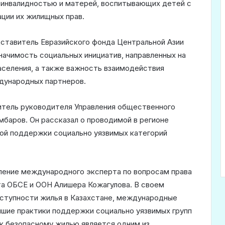
инвалидностью и матерей, воспитывающих детей с
ции их жилищных прав.
дставитель Евразийского фонда Центральной Азии
начимость социальных инициатив, направленных на
аселения, а также важность взаимодействия
дународных партнеров.
итель руководителя Управления общественного
баров. Он рассказал о проводимой в регионе
ной поддержки социально уязвимых категорий
ление международного эксперта по вопросам права
та ОБСЕ и ООН Алишера Кожагулова. В своем
оступности жилья в Казахстане, международные
чшие практики поддержки социально уязвимых групп
 к безопасному жилью является одним из