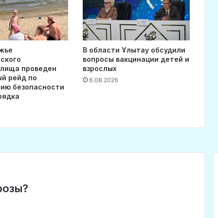
жье
В области Ұлытау обсудили
ского
вопросы вакцинации детей и
илища проведен
взрослых
й рейд по
6.08.2026
ию безопасности
рядка