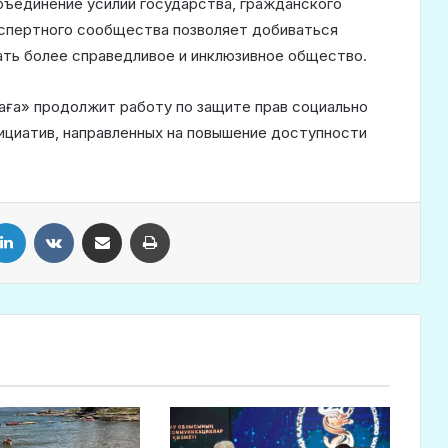
бъединение усилий государства, гражданского
спертного сообщества позволяет добиваться
ать более справедливое и инклюзивное общество.
ға» продолжит работу по защите прав социально
ициатив, направленных на повышение доступности
LinkedIn
VKontakte
Share via Email
Print