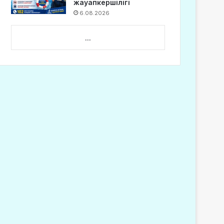
жауапкершілігі
6.08.2026
...