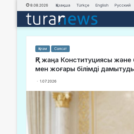
Қазақша
Türkçe
English
Русский
8.08.2026
Қоғам
Саясат
ҚР жаңа Конституциясы және 
мен жоғары білімді дамытуд
1.07.2026