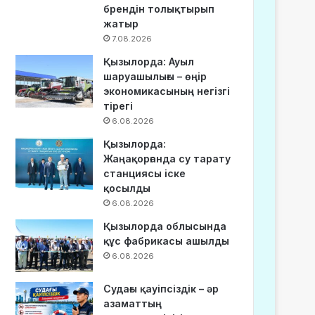
брендін толықтырып
жатыр
7.08.2026
Қызылорда: Ауыл
шаруашылығы – өңір
экономикасының негізгі
тірегі
6.08.2026
Қызылорда:
Жаңақорғанда су тарату
станциясы іске
қосылды
6.08.2026
Қызылорда облысында
құс фабрикасы ашылды
6.08.2026
Судағы қауіпсіздік – әр
азаматтың