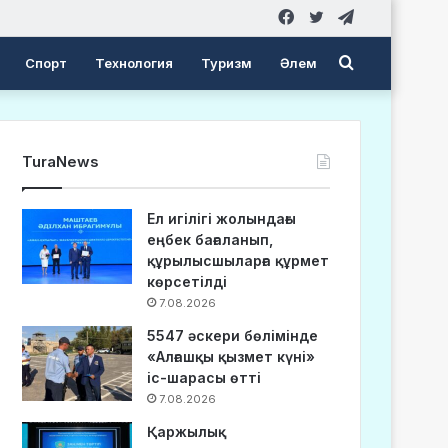
Facebook
Twitter
Telegram
Search
Спорт
Технология
Туризм
Әлем
for
TuraNews
Ел игілігі жолындағы
еңбек бағаланып,
құрылысшыларға құрмет
көрсетілді
7.08.2026
5547 әскери бөлімінде
«Алғашқы қызмет күні»
іс-шарасы өтті
7.08.2026
Қаржылық