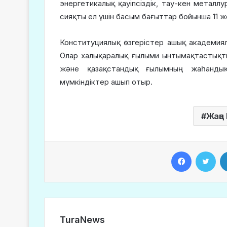
энергетикалық қауіпсіздік, тау-кен металл
сияқты ел үшін басым бағыттар бойынша 11 
Конституциялық өзгерістер ашық академиял
Олар халықаралық ғылыми ынтымақтастықт
және қазақстандық ғылымның жаһандық 
мүмкіндіктер ашып отыр.
Жаңа
Facebook
Twitter
TuraNews