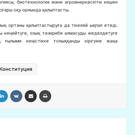
ургиясы, биотехнология және агроөнеркәсіптік кешен
жоғары оқу орнында қалыптасты.
ық ортаны қалыптастыруға да тікелей ықпал етеді.
ы кеңейтуге, озық тәжірибе алмасуды жеделдетуге
ғылыми кеңістікке толыққанды кірігуіне жаңа
 Конституция
LinkedIn
VKontakte
Share via Email
Print