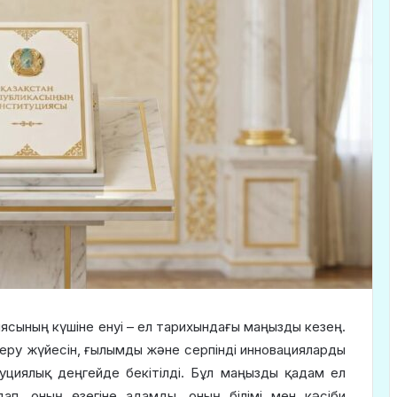
ясының күшіне енуі – ел тарихындағы маңызды кезең.
беру жүйесін, ғылымды және серпінді инновацияларды
циялық деңгейде бекітілді. Бұл маңызды қадам ел
ап, оның өзегіне адамды, оның білімі мен кәсіби