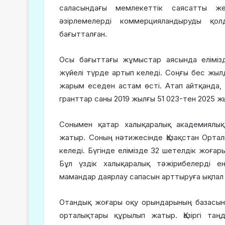
саласындағы мемлекеттік саясатты жет
әзірлемелерді коммерцияландыруды қол
бағытталған.
Осы бағыттағы жұмыстар аясында елімізде
жүйелі түрде артып келеді. Соңғы бес жыл
жарым еседен астам өсті. Атап айтқанда,
гранттар саны 2019 жылғы 51 023-тен 2025 ж
Сонымен қатар халықаралық академиялы
жатыр. Соның нәтижесінде Қазақстан Ортал
келеді. Бүгінде елімізде 32 шетелдік жоға
Бұл үздік халықаралық тәжірибелерді е
мамандар даярлау сапасын арттыруға ықпал 
Отандық жоғары оқу орындарының базасын
орталықтары құрылып жатыр. Қазіргі таң