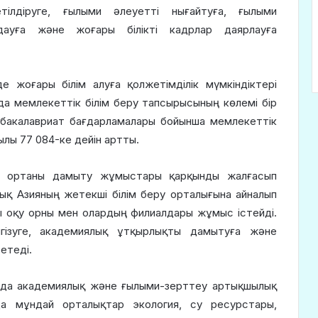
ілдіруге, ғылыми әлеуетті нығайтуға, ғылыми
дауға және жоғары білікті кадрлар даярлауға
 жоғары білім алуға қолжетімділік мүмкіндіктері
да мемлекеттік білім беру тапсырысының көлемі бір
 бакалавриат бағдарламалары бойынша мемлекеттік
ылы 77 084-ке дейін артты.
қ ортаны дамыту жұмыстары қарқынды жалғасып
ық Азияның жетекші білім беру орталығына айналып
ры оқу орны мен олардың филиалдары жұмыс істейді.
нгізуге, академиялық ұтқырлықты дамытуға және
етеді.
да академиялық және ғылыми-зерттеу артықшылық
да мұндай орталықтар экология, су ресурстары,