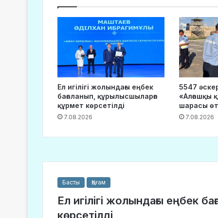
Ел игілігі жолындағы еңбек
5547 әске
бағаланып, құрылысшыларға
«Алғашқы қ
құрмет көрсетілді
шарасы өт
7.08.2026
7.08.2026