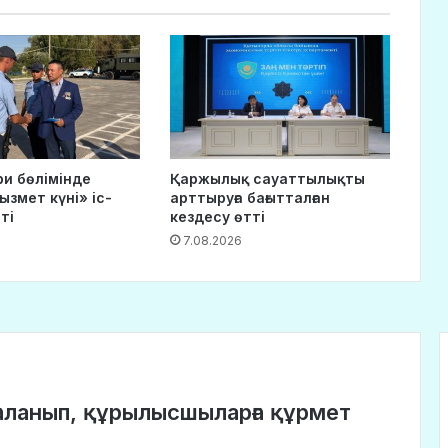
ри бөлімінде
Қаржылық сауаттылықты
ызмет күні» іс-
арттыруға бағытталған
ті
кездесу өтті
7.08.2026