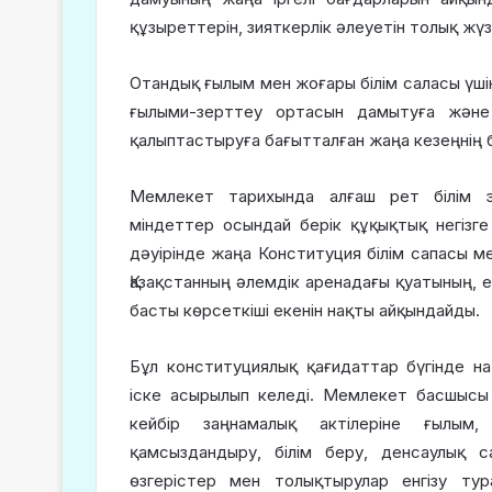
құзыреттерін, зияткерлік әлеуетін толық жүз
Отандық ғылым мен жоғары білім саласы үшін
ғылыми-зерттеу ортасын дамытуға және 
қалыптастыруға бағытталған жаңа кезеңнің б
Мемлекет тарихында алғаш рет білім э
міндеттер осындай берік құқықтық негізг
дәуірінде жаңа Конституция білім сапасы м
Қазақстанның әлемдік аренадағы қуатының, ег
басты көрсеткіші екенін нақты айқындайды.
Бұл конституциялық қағидаттар бүгінде н
іске асырылып келеді. Мемлекет басшысы
кейбір заңнамалық актілеріне ғылым,
қамсыздандыру, білім беру, денсаулық 
өзгерістер мен толықтырулар енгізу тур