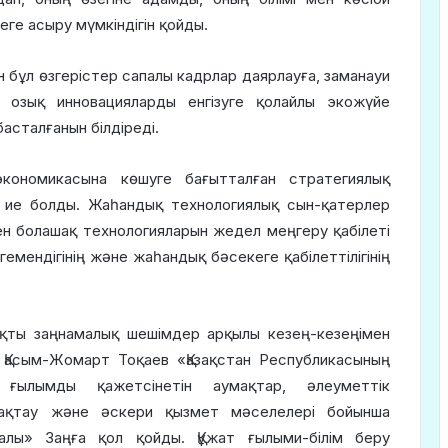
еге асыру мүмкіндігін қойды.
 бұл өзгерістер сапалы кадрлар даярлауға, заманауи
озық инновацияларды енгізуге қолайлы экожүйе
асталғанын білдіреді.
кономикасына көшуге бағытталған стратегиялық
е ие болды. Жаһандық технологиялық сын-қатерлер
ен болашақ технологияларын жедел меңгеру қабілеті
емендігінің және жаһандық бәсекеге қабілеттілігінің
ақты заңнамалық шешімдер арқылы кезең-кезеңімен
 Қасым-Жомарт Тоқаев «Қазақстан Республикасының
 ғылымды қажетсінетін аумақтар, әлеуметтік
сақтау және әскери қызмет мәселелері бойынша
алы» Заңға қол қойды. Құжат ғылыми-білім беру