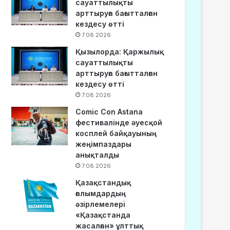
сауаттылықты
арттыруға бағытталған
кездесу өтті
7.08.2026
Қызылорда: Қаржылық
сауаттылықты
арттыруға бағытталған
кездесу өтті
7.08.2026
Comic Con Astana
фестивалінде әуесқой
косплей байқауының
жеңімпаздары
анықталды
7.08.2026
Қазақстандық
ғалымдардың
әзірлемелері
«Қазақстанда
жасалған» ұлттық