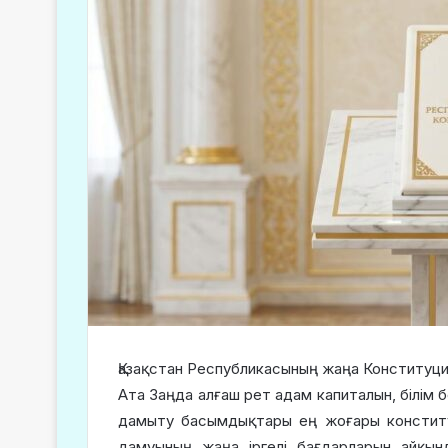
Қазақстан Республикасының жаңа Конституци
Ата Заңда алғаш рет адам капиталын, білім 
дамыту басымдықтары ең жоғары конститу
дамуының жаңа іргелі бағдарларын айқынд