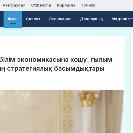
Azərbaycan
Oʻzbekcha
Кыргызча
Тоҷикӣ
Қоғам
Саясат
Экономика
Денсаулық
Мәдениет
білім экономикасына көшу: ғылым
ың стратегиялық басымдықтары