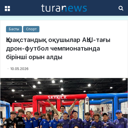
Menu
S
f
Басты
Спорт
Қазақстандық оқушылар АҚШ-тағы
дрон-футбол чемпионатында
бірінші орын алды
10.05.2026