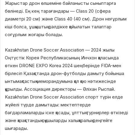
Жарыстар дрон өлшеміне байланысты сыныптарға
бөлінеді. Ең кең тарағандары — Class 20 (сфера
диаметрі 20 см) және Class 40 (40 см). Дрон неғұрлым
кіші болса, ұшқыштық дәлдікке қойылатын талаптар
соғұрлым жоғары болады.
Kazakhstan Drone Soccer Association — 2024 жылы
Оңтүстік Корея Республикасының Инчхон қаласында
өткен DRONE EXPO Korea 2024 шеңберінде FIDA-мен
бірлесіп Қазақстанда дрон-футболды дамыту бойынша
ынтымақтастық меморандумына қол қою нәтижесінде
құрылды. Ассоциация директоры — Әліхан Рыспай.
Kazakhstan Drone Soccer Association спорт түрін елде
жүйелі түрде дамытады: мектептерде
бағдарламаларды іске қосады, ұлттық турнирлер өткізеді
және қазақстандық оқушыларды халықаралық деңгейге
шығарады.