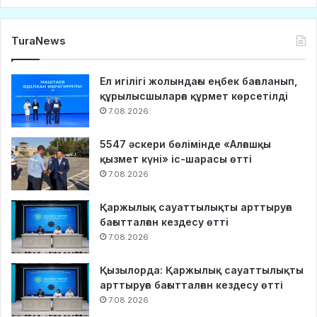
TuraNews
Ел игілігі жолындағы еңбек бағаланып,
құрылысшыларға құрмет көрсетілді
7.08.2026
5547 әскери бөлімінде «Алғашқы
қызмет күні» іс-шарасы өтті
7.08.2026
Қаржылық сауаттылықты арттыруға
бағытталған кездесу өтті
7.08.2026
Қызылорда: Қаржылық сауаттылықты
арттыруға бағытталған кездесу өтті
7.08.2026