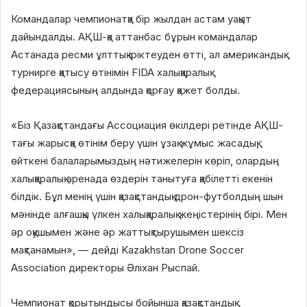
Командалар чемпионатқа бір жылдан астам уақыт
дайындалды. АҚШ-қа аттанбас бұрын командалар
Астанада ресми ұлттық іріктеуден өтті, ал американдық
турнирге қатысу өтінімін FIDA халықаралық
федерациясының алдында қорғау қажет болды.
«Біз Қазақстандағы Ассоциация өкілдері ретінде АҚШ-
тағы жарысқа өтінім беру үшін ұзақ жұмыс жасадық,
өйткені балаларымыздың нәтижелерін көріп, олардың
халықаралық аренада өздерін танытуға қабілетті екенін
білдік. Бұл менің үшін қазақстандық дрон-футболдың шын
мәнінде алғашқы үлкен халықаралық жеңістерінің бірі. Мен
әр оқушымен және әр жаттықтырушымен шексіз
мақтанамын», — дейді Kazakhstan Drone Soccer
Association директоры Әліхан Рыспай.
Чемпионат қорытындысы бойынша қазақстандық