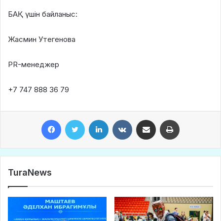
БАҚ үшін байланыс:
Жасмин Утегенова
PR-менеджер
+7 747 888 36 79
Facebook
Twitter
LinkedIn
VKontakte
Share via Email
Print
TuraNews