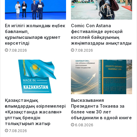
Ел игілігі жолындағы еңбек
Comic Con Astana
бағаланып,
фестивалінде әуесқой
құрылысшыларға құрмет
косплей байқауының
көрсетілді
жеңімпаздары анықталды
7.08.2026
7.08.2026
Қазақстандық
Высказывания
ғалымдардың әзірлемелері
Президента Токаева за
«Қазақстанда жасалған»
более чем 30 лет
ұлттық брендін
объединили в одной книге
толықтырып жатыр
6.08.2026
7.08.2026