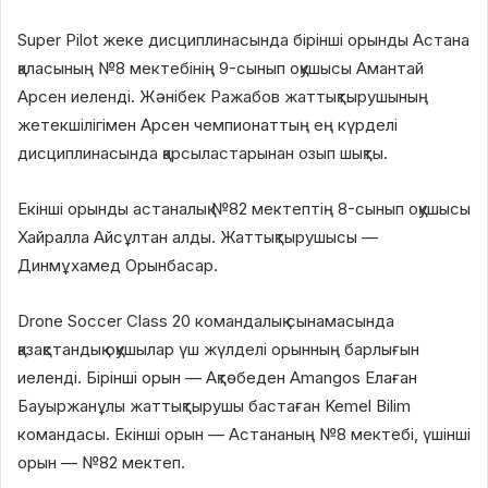
Super Pilot жеке дисциплинасында бірінші орынды Астана
қаласының №8 мектебінің 9-сынып оқушысы Амантай
Арсен иеленді. Жәнібек Ражабов жаттықтырушының
жетекшілігімен Арсен чемпионаттың ең күрделі
дисциплинасында қарсыластарынан озып шықты.
Екінші орынды астаналық №82 мектептің 8-сынып оқушысы
Хайралла Айсұлтан алды. Жаттықтырушысы —
Динмұхамед Орынбасар.
Drone Soccer Class 20 командалық сынамасында
қазақстандық оқушылар үш жүлделі орынның барлығын
иеленді. Бірінші орын — Ақтөбеден Amangos Елаған
Бауыржанұлы жаттықтырушы бастаған Kemel Bilim
командасы. Екінші орын — Астананың №8 мектебі, үшінші
орын — №82 мектеп.