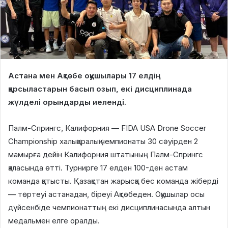
Астана мен Ақтөбе оқушылары 17 елдің
қарсыластарын басып озып, екі дисциплинада
жүлделі орындарды иеленді.
Палм-Спрингс, Калифорния — FIDA USA Drone Soccer
Championship халықаралық чемпионаты 30 сәуірден 2
мамырға дейін Калифорния штатының Палм-Спрингс
қаласында өтті. Турнирге 17 елден 100-ден астам
команда қатысты. Қазақстан жарысқа бес команда жіберді
— төртеуі астанадан, біреуі Ақтөбеден. Оқушылар осы
дүйсенбіде чемпионаттың екі дисциплинасында алтын
медальмен елге оралды.