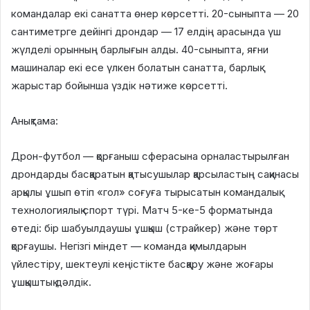
командалар екі санатта өнер көрсетті. 20-сыныпта — 20
сантиметрге дейінгі дрондар — 17 елдің арасында үш
жүлделі орынның барлығын алды. 40-сыныпта, яғни
машиналар екі есе үлкен болатын санатта, барлық
жарыстар бойынша үздік нәтиже көрсетті.
Анықтама:
Дрон-футбол — қорғаныш сферасына орналастырылған
дрондарды басқаратын қатысушылар қарсыластың сақинасы
арқылы ұшып өтіп «гол» соғуға тырысатын командалық
технологиялық спорт түрі. Матч 5-ке-5 форматында
өтеді: бір шабуылдаушы ұшқыш (страйкер) және төрт
қорғаушы. Негізгі міндет — команда қимылдарын
үйлестіру, шектеулі кеңістікте басқару және жоғары
ұшқыштық дәлдік.