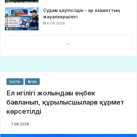
Судағы қауіпсіздік – әр азаматтың
жауапкершілігі
6.08.2026
...