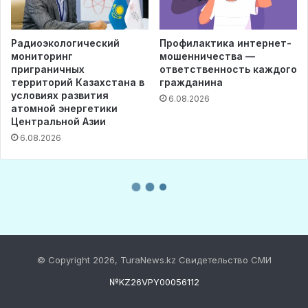
© Copyright 2026, TuraNews.kz Свидетельство СМИ
№KZ26VPY00056112