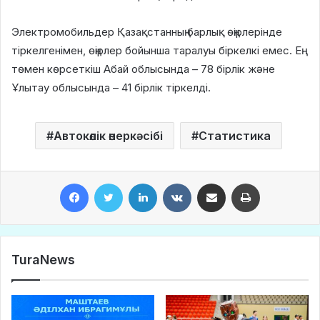
Электромобильдер Қазақстанның барлық өңірлерінде
тіркелгенімен, өңірлер бойынша таралуы біркелкі емес. Ең
төмен көрсеткіш Абай облысында – 78 бірлік және
Ұлытау облысында – 41 бірлік тіркелді.
Автокөлік өнеркәсібі
Статистика
Facebook
Twitter
LinkedIn
VKontakte
Share via Email
Print
TuraNews