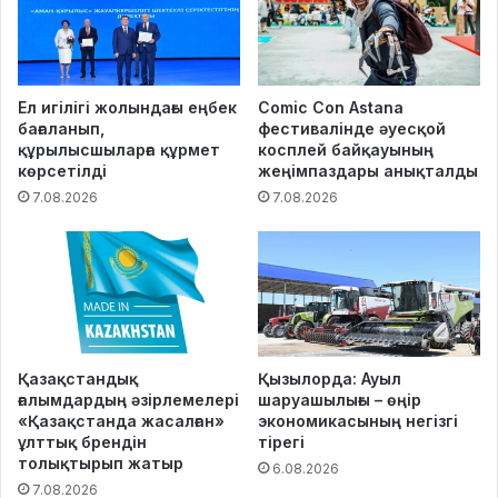
Ел игілігі жолындағы еңбек
Comic Con Astana
бағаланып,
фестивалінде әуесқой
құрылысшыларға құрмет
косплей байқауының
көрсетілді
жеңімпаздары анықталды
7.08.2026
7.08.2026
Қазақстандық
Қызылорда: Ауыл
ғалымдардың әзірлемелері
шаруашылығы – өңір
«Қазақстанда жасалған»
экономикасының негізгі
ұлттық брендін
тірегі
толықтырып жатыр
6.08.2026
7.08.2026