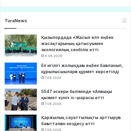
TuraNews
Қызылордада «Жасыл ел» еңбек
жасақтарының қатысуымен
экологиялық сенбілік өтті
8.08.2026
Ел игілігі жолындағы еңбек бағаланып,
құрылысшыларға құрмет көрсетілді
7.08.2026
5547 әскери бөлімінде «Алғашқы
қызмет күні» іс-шарасы өтті
7.08.2026
Қаржылық сауаттылықты арттыруға
бағытталған кездесу өтті
7.08.2026