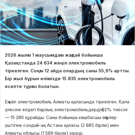
2026 жылғы 1 маусымдағы жағдай бойынша
Қазақстанда 24 634 жеңіл электромобиль
тіркелген. Соңғы 12 айда олардың саны 55,6% артты.
Бір жыл бұрын елімізде 15 835 электромобиль
есепте тұрған болатын.
Ең көп электромобиль Алматы қаласында тіркелген. Қала
үлесіне елдегі барлық электромобильдердің 62% тиесілі
— 15 280 құрайды. Саны бойынша көшбасшы өңірлер
үштігіне сондай-ақ Астана қаласы (2 885 бірлік) мен
Алматы облысы (1 589 бірлік) кіреді.