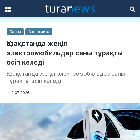
Menu
S
f
Басты
Экономика
Қазақстанда жеңіл
электромобильдер саны тұрақты
өсіп келеді
Қазақстанда жеңіл электромобильдер саны
тұрақты өсіп келеді
3.07.2026