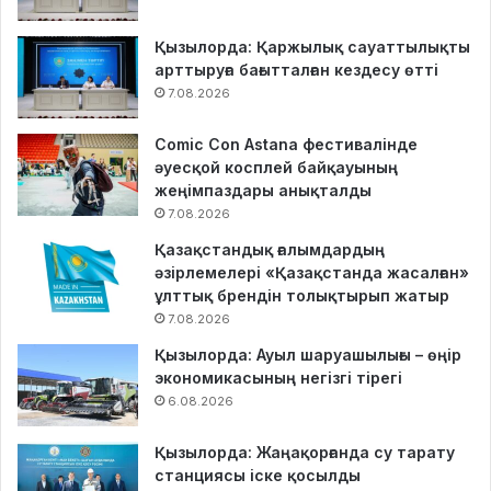
Қызылорда: Қаржылық сауаттылықты
арттыруға бағытталған кездесу өтті
7.08.2026
Comic Con Astana фестивалінде
әуесқой косплей байқауының
жеңімпаздары анықталды
7.08.2026
Қазақстандық ғалымдардың
әзірлемелері «Қазақстанда жасалған»
ұлттық брендін толықтырып жатыр
7.08.2026
Қызылорда: Ауыл шаруашылығы – өңір
экономикасының негізгі тірегі
6.08.2026
Қызылорда: Жаңақорғанда су тарату
станциясы іске қосылды