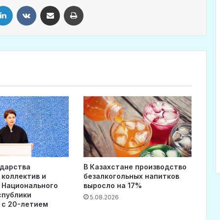
LinkedIn
VKontakte
Share via Email
Print
ударства
В Казахстане производство
 коллектив и
безалкогольных напитков
 Национального
выросло на 17%
спублики
5.08.2026
 с 20-летием