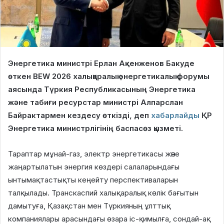
Энергетика министрі Ерлан Ақкенженов Бакуде
өткен BEW 2026 халықаралық энергетикалық форумы
аясында Түркия Республикасының Энергетика
және табиғи ресурстар министрі Алпарслан
Байрактармен кездесу өткізді, деп
хабарлайды
ҚР
Энергетика министрлігінің баспасөз қызметі.
Тараптар мұнай-газ, электр энергетикасы және
жаңартылатын энергия көздері салаларындағы
ынтымақтастықты кеңейту перспективаларын
талқылады. Транскаспий халықаралық көлік бағытын
дамытуға, Қазақстан мен Түркияның ұлттық
компаниялары арасындағы өзара іс-қимылға, сондай-ақ