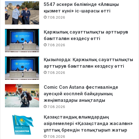
5547 әскери бөлімінде «Алғашқы
қызмет күні» іс-шарасы өтті
7.08.2026
Қаржылық сауаттылықты арттыруға
бағытталған кездесу өтті
7.08.2026
Қызылорда: Қаржылық сауаттылықты
арттыруға бағытталған кездесу өтті
7.08.2026
Comic Con Astana фестивалінде
әуесқой косплей байқауының
жеңімпаздары анықталды
7.08.2026
Қазақстандық ғалымдардың
әзірлемелері «Қазақстанда жасалған»
ұлттық брендін толықтырып жатыр
7.08.2026