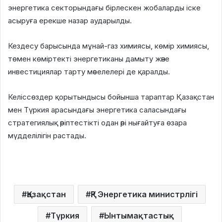
энергетика секторындағы бірлескен жобаларды іске
асыруға ерекше назар аударылды.
Кездесу барысында мұнай-газ химиясы, көмір химиясы,
төмен көміртекті энергетиканы дамыту және
инвестициялар тарту мәселелері де қаралды.
Келіссөздер қорытындысы бойынша тараптар Қазақстан
мен Түркия арасындағы энергетика саласындағы
стратегиялық әріптестікті одан әрі нығайтуға өзара
мүдделілігін растады.
Қазақстан
ҚР Энергетика министрлігі
Түркия
Ынтымақтастық