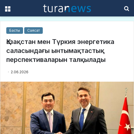
Menu
S
f
Басты
Саясат
Қазақстан мен Түркия энергетика
саласындағы ынтымақтастық
перспективаларын талқылады
2.06.2026