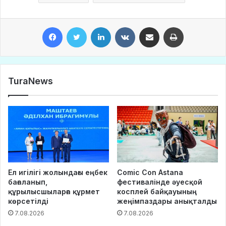
Facebook
Twitter
LinkedIn
VKontakte
Share via Email
Print
TuraNews
Ел игілігі жолындағы еңбек
Comic Con Astana
бағаланып,
фестивалінде әуесқой
құрылысшыларға құрмет
косплей байқауының
көрсетілді
жеңімпаздары анықталды
7.08.2026
7.08.2026