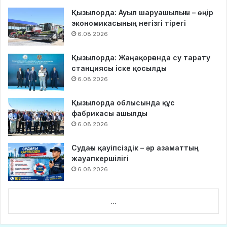
Қызылорда: Ауыл шаруашылығы – өңір
экономикасының негізгі тірегі
6.08.2026
Қызылорда: Жаңақорғанда су тарату
станциясы іске қосылды
6.08.2026
Қызылорда облысында құс
фабрикасы ашылды
6.08.2026
Судағы қауіпсіздік – әр азаматтың
жауапкершілігі
6.08.2026
...