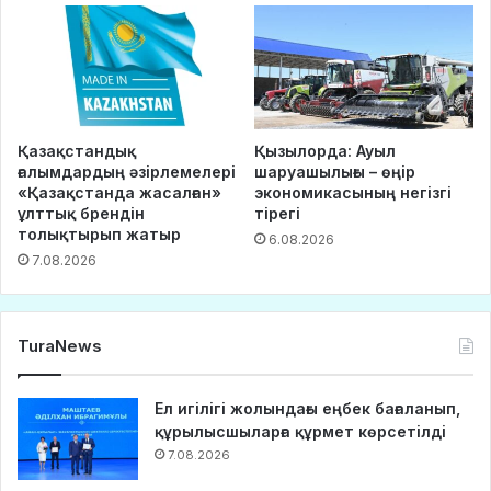
Қазақстандық
Қызылорда: Ауыл
ғалымдардың әзірлемелері
шаруашылығы – өңір
«Қазақстанда жасалған»
экономикасының негізгі
ұлттық брендін
тірегі
толықтырып жатыр
6.08.2026
7.08.2026
TuraNews
Ел игілігі жолындағы еңбек бағаланып,
құрылысшыларға құрмет көрсетілді
7.08.2026