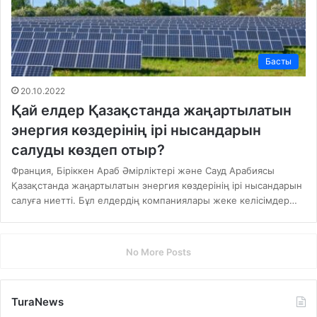
Басты
20.10.2022
Қай елдер Қазақстанда жаңартылатын
энергия көздерінің ірі нысандарын
салуды көздеп отыр?
Франция, Біріккен Араб Әмірліктері және Сауд Арабиясы
Қазақстанда жаңартылатын энергия көздерінің ірі нысандарын
салуға ниетті. Бұл елдердің компаниялары жеке келісімдер…
No More Posts
TuraNews