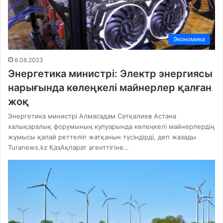
Экономика
8.06.2023
Энергетика министрі: Электр энергиясы
нарығында көлеңкелі майнерлер қалған
жоқ
Энергетика министрі Алмасадам Сәтқалиев Астана
халықаралық форумының кулуарында көлеңкелі майнерлердің
жұмысы қалай реттеліп жатқанын түсіндірді, деп жазады
Turanews.kz ҚазАқпарат агенттігіне…