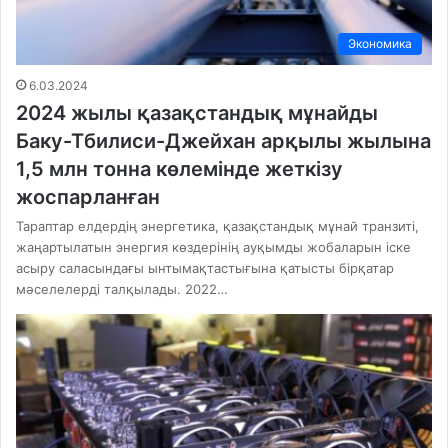
Экономика
6.03.2024
2024 жылы қазақстандық мұнайды
Баку-Тбилиси-Джейхан арқылы жылына
1,5 млн тонна көлемінде жеткізу
жоспарланған
Тараптар елдердің энергетика, қазақстандық мұнай транзиті,
жаңартылатын энергия көздерінің ауқымды жобаларын іске
асыру саласындағы ынтымақтастығына қатысты бірқатар
мәселелерді талқылады. 2022…