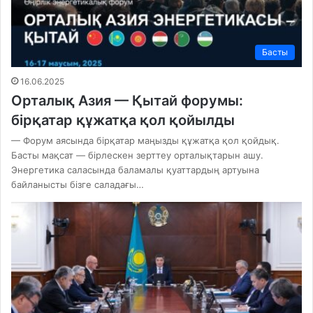
Басты
16.06.2025
Орталық Азия — Қытай форумы:
бірқатар құжатқа қол қойылды
— Форум аясында бірқатар маңызды құжатқа қол қойдық.
Басты мақсат — бірлескен зерттеу орталықтарын ашу.
Энергетика саласында баламалы қуаттардың артуына
байланысты бізге саладағы…