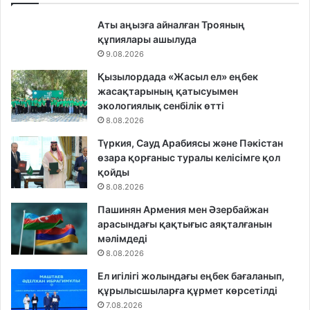
Аты аңызға айналған Трояның
құпиялары ашылуда
9.08.2026
Қызылордада «Жасыл ел» еңбек
жасақтарының қатысуымен
экологиялық сенбілік өтті
8.08.2026
Түркия, Сауд Арабиясы және Пәкістан
өзара қорғаныс туралы келісімге қол
қойды
8.08.2026
Пашинян Армения мен Әзербайжан
арасындағы қақтығыс аяқталғанын
мәлімдеді
8.08.2026
Ел игілігі жолындағы еңбек бағаланып,
құрылысшыларға құрмет көрсетілді
7.08.2026