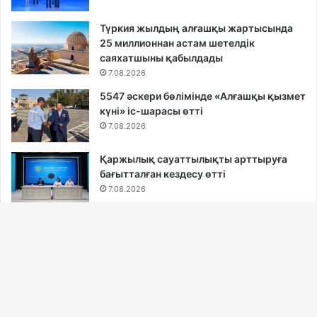
Түркия жылдың алғашқы жартысында
25 миллионнан астам шетелдік
саяхатшыны қабылдады
7.08.2026
5547 әскери бөлімінде «Алғашқы қызмет
күні» іс-шарасы өтті
7.08.2026
Қаржылық сауаттылықты арттыруға
бағытталған кездесу өтті
7.08.2026
Қызылорда: Қаржылық сауаттылықты
арттыруға бағытталған кездесу өтті
7.08.2026
Ba
Comic Con Astana фестивалінде әуесқой
to
косплей байқауының жеңімпаздары
to
анықталды