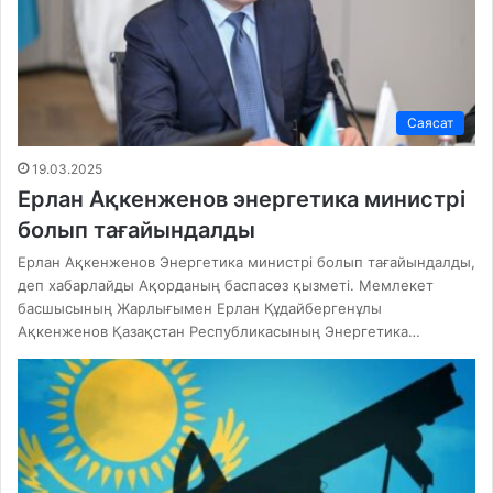
Саясат
19.03.2025
Ерлан Ақкенженов энергетика министрі
болып тағайындалды
Ерлан Ақкенженов Энергетика министрі болып тағайындалды,
деп хабарлайды Ақорданың баспасөз қызметі. Мемлекет
басшысының Жарлығымен Ерлан Құдайбергенұлы
Ақкенженов Қазақстан Республикасының Энергетика…