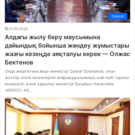
Саясат
27.05.2025
Алдағы жылу беру маусымына
дайындық бойынша жөндеу жұмыстары
жазғы кезеңде аяқталуы керек — Олжас
Бектенов
Онда энергетика вице-министрі Сұңғат Есімханов, отын
жеткізу және инженерлік инфрақұрылымның жай-күйі туралы
өнеркәсіп және құрылыс министрі Ерсайын Нағаспаев,
«KEGOC» АҚ…