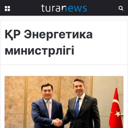
Menu
S
fo
ҚР Энергетика
министрлігі