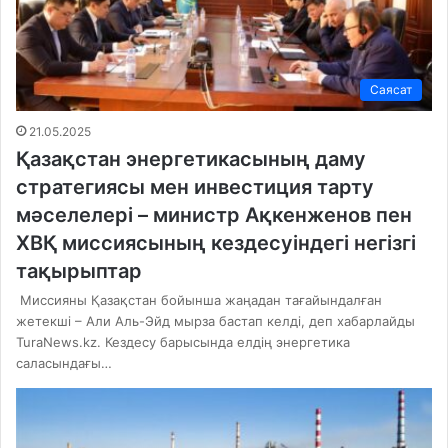
Саясат
21.05.2025
Қазақстан энергетикасының даму
стратегиясы мен инвестиция тарту
мәселелері – министр Ақкенженов пен
ХВҚ миссиясының кездесуіндегі негізгі
тақырыптар
Миссияны Қазақстан бойынша жаңадан тағайындалған
жетекші – Али Аль-Эйд мырза бастап келді, деп хабарлайды
TuraNews.kz. Кездесу барысында елдің энергетика
саласындағы…