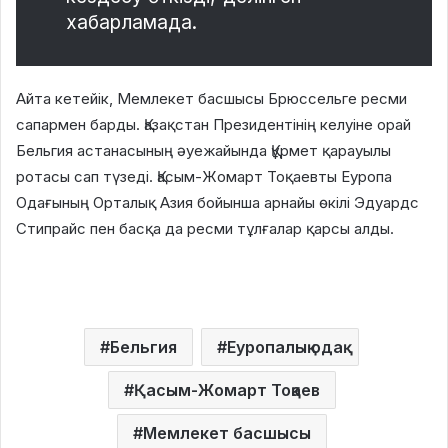
хабарламада.
Айта кетейік, Мемлекет басшысы Брюссельге ресми
сапармен барды. Қазақстан Президентінің келуіне орай
Бельгия астанасының әуежайында Құрмет қарауылы
ротасы сап түзеді. Қасым-Жомарт Тоқаевты Еуропа
Одағының Орталық Азия бойынша арнайы өкілі Эдуардс
Стипрайс пен басқа да ресми тұлғалар қарсы алды.
Бельгия
Еуропалық одақ
Қасым-Жомарт Тоқаев
Мемлекет басшысы