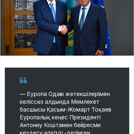
— Еуропа Одағы жетекшілерімен
келіссөз алдында Мемлекет
басшысы Қасым-Жомарт Тоқаев
Еуропалық кеңес Президенті
Антониу Коштамен бейресми
кездесу өткізді,-делінген