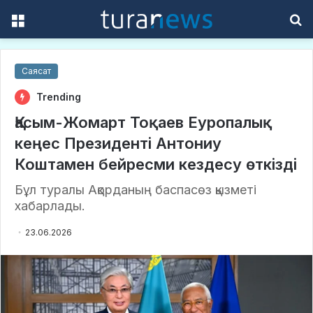
Menu
S
f
Саясат
Trending
Қасым-Жомарт Тоқаев Еуропалық
кеңес Президенті Антониу
Коштамен бейресми кездесу өткізді
Бұл туралы Ақорданың баспасөз қызметі
хабарлады.
23.06.2026