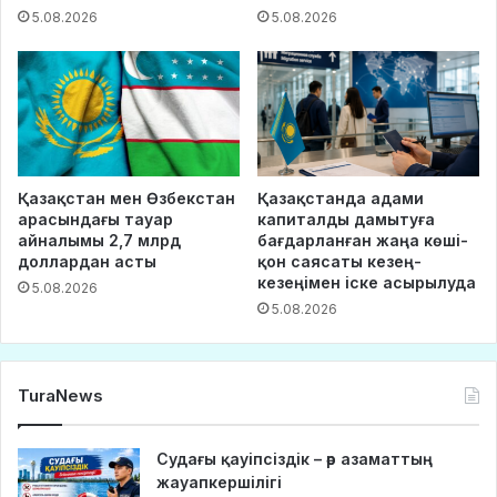
5.08.2026
5.08.2026
Қазақстан мен Өзбекстан
Қазақстанда адами
арасындағы тауар
капиталды дамытуға
айналымы 2,7 млрд
бағдарланған жаңа көші-
доллардан асты
қон саясаты кезең-
кезеңімен іске асырылуда
5.08.2026
5.08.2026
TuraNews
Судағы қауіпсіздік – әр азаматтың
жауапкершілігі