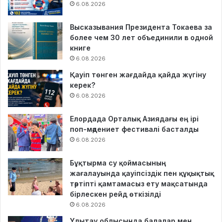
6.08.2026
Высказывания Президента Токаева за
более чем 30 лет объединили в одной
книге
6.08.2026
Қауіп төнген жағдайда қайда жүгіну
керек?
6.08.2026
Елордада Орталық Азиядағы ең ірі
поп-мәдениет фестивалі басталды
6.08.2026
Бұқтырма су қоймасының
жағалауында қауіпсіздік пен құқықтық
тәртіпті қамтамасыз ету мақсатында
бірлескен рейд өткізілді
6.08.2026
Ұлытау облысында балалар мен