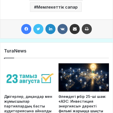
Мемлекеттік сапар
Facebook
Twitter
LinkedIn
VKontakte
Share via Email
Print
TuraNews
Дәрігерлер, диқандар мен
Әлемдегі әрбір 25-ші шам:
жұмысшылар
«АЭС: Инвестиция
партиялардың басты
энергиясы» деректі
аудиториясына айналды
фильмі жарыққа шықты