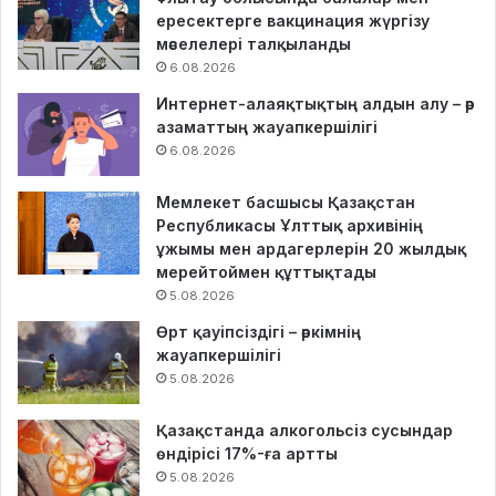
ересектерге вакцинация жүргізу
мәселелері талқыланды
6.08.2026
Интернет-алаяқтықтың алдын алу – әр
азаматтың жауапкершілігі
6.08.2026
Мемлекет басшысы Қазақстан
Республикасы Ұлттық архивінің
ұжымы мен ардагерлерін 20 жылдық
мерейтоймен құттықтады
5.08.2026
Өрт қауіпсіздігі – әркімнің
жауапкершілігі
5.08.2026
Қазақстанда алкогольсіз сусындар
өндірісі 17%-ға артты
5.08.2026