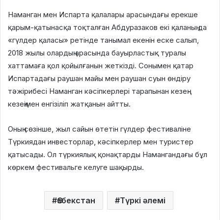
Наманган мен Испарта қалалары арасындағы ерекше
қарым-қатынасқа тоқталған Абдуразаков екі қаланың да
«гүлдер қаласы» ретінде танымал екенін еске салып,
2018 жылы олардың арасында бауырластық туралы
хаттамаға қол қойылғанын жеткізді. Сонымен қатар
Испартадағы раушан майы мен раушан суын өндіру
тәжірибесі Наманган кәсіпкерлері тарапынан кезең-
кезеңімен енгізіліп жатқанын айтты.
Оның сөзінше, жыл сайын өтетін гүлдер фестиваліне
Түркиядан инвесторлар, кәсіпкерлер мен туристер
қатысады. Ол түркиялық қонақтарды Намангандағы бұл
көркем фестивальге келуге шақырды.
Өзбекстан
Түркі әлемі