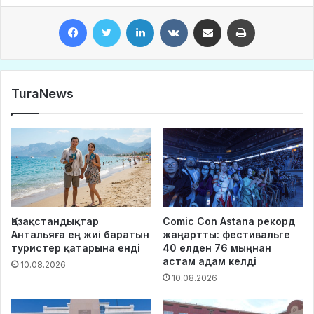
Facebook
Twitter
LinkedIn
VKontakte
Share via Email
Print
TuraNews
Қазақстандықтар
Comic Con Astana рекорд
Антальяға ең жиі баратын
жаңартты: фестивальге
туристер қатарына енді
40 елден 76 мыңнан
астам адам келді
10.08.2026
10.08.2026