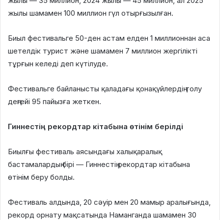
жылы — 35 миллион, 2024 жылы — 45 миллион, ал 2025
жылы шамамен 100 миллион гүл отырғызылған.
Биыл фестивальге 50-ден астам елден 1 миллионнан аса
шетелдік турист және шамамен 7 миллион жергілікті
тұрғын келеді деп күтілуде.
Фестивальге байланысты қаладағы қонақүйлердің толу
деңгейі 95 пайызға жеткен.
Гиннестің рекордтар кітабына өтінім берілді
Биылғы фестиваль аясындағы халықаралық
бастамалардың бірі — Гиннестің рекордтар кітабына
өтінім беру болды.
Фестиваль алдында, 20 сәуір мен 20 мамыр аралығында,
рекорд орнату мақсатында Наманганда шамамен 30