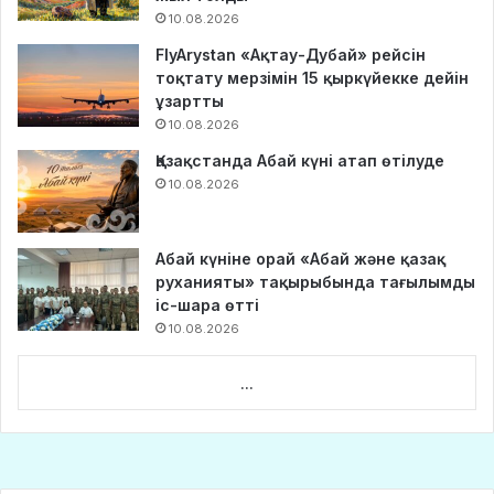
10.08.2026
FlyArystan «Ақтау-Дубай» рейсін
тоқтату мерзімін 15 қыркүйекке дейін
ұзартты
10.08.2026
Қазақстанда Абай күні атап өтілуде
10.08.2026
Абай күніне орай «Абай және қазақ
руханияты» тақырыбында тағылымды
іс-шара өтті
10.08.2026
...