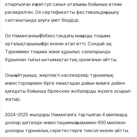
отырғызған ең көп гүл саны» аталымы бойынша өтінім
рәсімделген. Ол сертификатты фестивальдің ашылу
салтанатында алуға үміт білдірді.
Ол Наманганның Өзбекстандағы маңызды тоқыма
орталықтарының бірі екенін атап өтті. Сондай-ақ
Түркиямен тоқыма және құрылыс салаларында
бұрыннан тығыз ынтымақтастық орнағанын айтты.
Оның айтуынша, жергілікті кәсіпкерлер түркиялық
инвесторлармен бірге «мақтадан дайын өнімге дейін»
қағидаты бойынша бірлескен жобаларды жүзеге асырып
жатыр.
2024–2025 жылдары Наманганға тартылған 4 миллиард
доллар шетелдік инвестицияның шамамен 600 миллион
доллары түркиялық серіктестерге тиесілі екенін айтты.