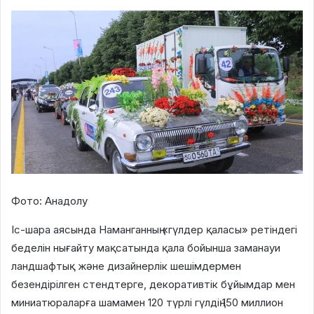
Фото: Анадолу
Іс-шара аясында Наманганның «гүлдер қаласы» ретіндегі
беделін нығайту мақсатында қала бойынша заманауи
ландшафтық және дизайнерлік шешімдермен
безендірілген стендтерге, декоративтік бұйымдар мен
миниатюраларға шамамен 120 түрлі гүлдің 150 миллион