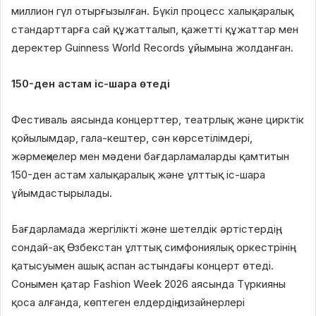
миллион гүл отырғызылған. Бүкіл процесс халықаралық
стандарттарға сай құжатталып, қажетті құжаттар мен
деректер Guinness World Records ұйымына жолданған.
150-ден астам іс-шара өтеді
Фестиваль аясында концерттер, театрлық және цирктік
қойылымдар, гала-кештер, сән көрсетілімдері,
жәрмеңкелер мен мәдени бағдарламаларды қамтитын
150-ден астам халықаралық және ұлттық іс-шара
ұйымдастырылады.
Бағдарламада жергілікті және шетелдік әртістердің,
сондай-ақ Өзбекстан ұлттық симфониялық оркестрінің
қатысуымен ашық аспан астындағы концерт өтеді.
Сонымен қатар Fashion Week 2026 аясында Түркияны
қоса алғанда, көптеген елдердің дизайнерлері