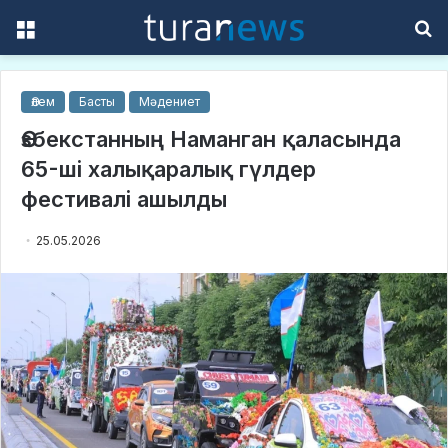
Menu
S
f
Әлем
Басты
Мәдениет
Өзбекстанның Наманган қаласында
65-ші халықаралық гүлдер
фестивалі ашылды
25.05.2026