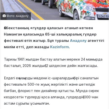
Фото: Анадолу
Өзбекстанның «гүлдер қаласы» атанып кеткен
Наманган қаласында 65-ші халықаралық гүлдер
фестивалі өтіп жатыр. Бұл туралы
Анадолу
агенттігі
мәлім етті, деп жазады
Kazinform
.
Тарихы 1961 жылдан бастау алатын мереке 24 мамырда
басталып, 2026 жылдың 12 шілдесіне дейін жалғасады.
Елдегі ең маңызды мәдени іс-шаралардың бірі саналатын
фестивальге 500-ге жуық жергілікті және шетелдік
бағбан, флорист пен дизайнер қатысты. Мұнда сирек
кездесетін түрлерді қоса алғанда, гүлдердің 1000-нан
астам сұрыпы ұсынылған.