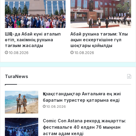
ШҚО-да Абай күні аталып
Абай рухына тағзым: Ұлы
өтіп, хакімнің рухына
ақын ескерткішіне гүл
тағзым жасалды
шоқтары қойылды
10.08.2026
10.08.2026
TuraNews
Қазақстандықтар Антальяға ең жиі
баратын туристер қатарына енді
10.08.2026
Comic Con Astana рекорд жаңартты:
фестивальге 40 елден 76 мыңнан
астам адам келді