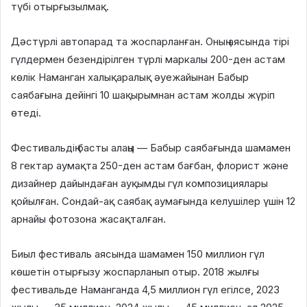
түбі отырғызылмақ.
Дәстүрлі автопарад та жоспарланған. Оның аясында тірі
гүлдермен безендірілген түрлі маркалы 200-ден астам
көлік Наманган халықаралық әуежайынан Бабыр
саябағына дейінгі 10 шақырымнан астам жолды жүріп
өтеді.
Фестивальдің басты алаңы — Бабыр саябағында шамамен
8 гектар аумақта 250-ден астам бағбан, флорист және
дизайнер дайындаған ауқымды гүл композициялары
қойылған. Сондай-ақ саябақ аумағында келушілер үшін 12
арнайы фотозона жасақталған.
Биыл фестиваль аясында шамамен 150 миллион гүл
көшетін отырғызу жоспарланып отыр. 2018 жылғы
фестивальде Наманганда 4,5 миллион гүл егілсе, 2023