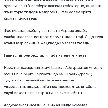
аумағындағы 8 кіреберіс қақпада өзбек, орыс, ағылшын
және түрік тілдерін меңгерген 60-тан астам ерікті
қызмет көрсетеді.
Фестивальдің жабылу салтанаты Аңыздар алқабы
саябағында гала-концерт форматында өтеді. Онда түрлі
аталымдар бойынша жеңімпаздар марапатталады.
Гиннестің рекордтар кітабына енуге ниетті
Наманган қаласының хокимі Шавкат Абдуразаков Anadolu
агенттігіне берген сұхбатында 65-ші халықаралық
гүлдер фестивалінің биылғы ерекшелігі —
ұйымдастырушылардың Гиннестің рекордтар кітабына
енуді мақсат етіп отырғанында екенін айтты.
Абдуразаковтың сөзінше, «Бір ай ішінде команда