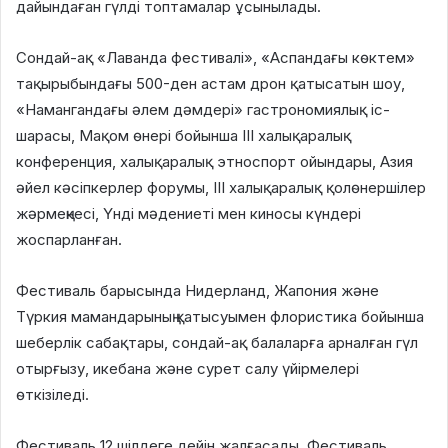
дайындаған гүлді топтамалар ұсынылады.
Сондай-ақ «Лаванда фестивалі», «Аспандағы көктем»
тақырыбындағы 500-ден астам дрон қатысатын шоу,
«Намангандағы әлем дәмдері» гастрономиялық іс-
шарасы, Мақом өнері бойынша III халықаралық
конференция, халықаралық этноспорт ойындары, Азия
әйел кәсіпкерлер форумы, III халықаралық қолөнершілер
жәрмеңкесі, Үнді мәдениеті мен киносы күндері
жоспарланған.
Фестиваль барысында Нидерланд, Жапония және
Түркия мамандарының қатысуымен флористика бойынша
шеберлік сабақтары, сондай-ақ балаларға арналған гүл
отырғызу, икебана және сурет салу үйірмелері
өткізіледі.
Фестиваль 12 шілдеге дейін жалғасады. Фестиваль