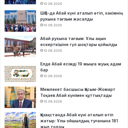
10.08.2026
ШҚО-да Абай күні аталып өтіп, хакімнің
рухына тағзым жасалды
10.08.2026
Абай рухына тағзым: Ұлы ақын
ескерткішіне гүл шоқтары қойылды
10.08.2026
Елде Абай есімді 19 мыңға жуық адам
бар
10.08.2026
Мемлекет басшысы Қасым-Жомарт
Тоқаев Абай күнімен құттықтады
10.08.2026
Қазақстанда Абай күні аталып өтіп
жатыр: Ұлы ойшылдың туғанына 181
жыл толды