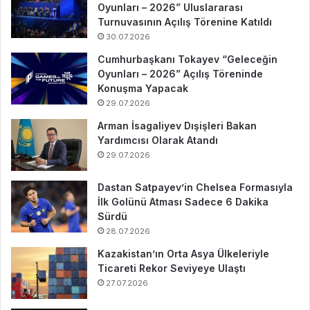
Oyunları – 2026” Uluslararası
Turnuvasının Açılış Törenine Katıldı
30.07.2026
Cumhurbaşkanı Tokayev “Geleceğin
Oyunları – 2026” Açılış Töreninde
Konuşma Yapacak
29.07.2026
Arman İsagaliyev Dışişleri Bakan
Yardımcısı Olarak Atandı
29.07.2026
Dastan Satpayev’in Chelsea Formasıyla
İlk Golünü Atması Sadece 6 Dakika
Sürdü
28.07.2026
Kazakistan’ın Orta Asya Ülkeleriyle
Ticareti Rekor Seviyeye Ulaştı
27.07.2026