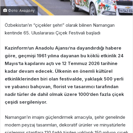
Фото: Анадолу
Özbekistan’ın “çiçekler şehri” olarak bilinen Namangan
kentinde 65. Uluslararası Çiçek Festivali başladı
Kazinform’un Anadolu Ajansı’na dayandırdığı habere
göre, geçmişi 1961 yılına dayanan bu köklü etkinlik 24
Mayıs’ta kapılarını açtı ve 12 Temmuz 2026 tarihine
kadar devam edecek. Ülkenin en önemli kültürel
etkinliklerinden biri olan festivalde, yaklaşık 500 yerli
ve yabancı bahçıvan, florist ve tasarımcı tarafından
nadir türler de dahil olmak üzere 1000’den fazla çiçek
çeşidi sergileniyor.
Namangan’ın imajını güçlendirmek amacıyla, şehir genelinde
modern peyzaj tasarımları, dekoratif ürünler ve minyatürlerle
süslenmiş stantlara 120 farklı türden yaklaşık 150 milyon çiçek