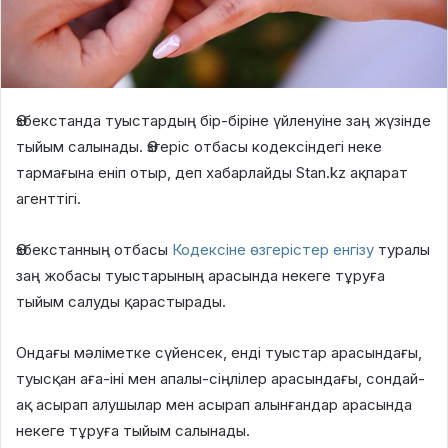
Өзбекстанда туыстардың бір-біріне үйленуіне заң жүзінде
тыйым салынады. Өзгеріс отбасы кодексіндегі неке
тармағына еніп отыр, деп хабарлайды Stan.kz ақпарат
агенттігі.
Өзбекстанның отбасы
Кодексіне өзгерістер енгізу
туралы
заң жобасы туыстарының арасында некеге тұруға
тыйым салуды қарастырады.
Ондағы мәліметке сүйенсек, енді туыстар арасындағы,
туысқан аға-іні мен апалы-сіңлілер арасындағы, сондай-
ақ асырап алушылар мен асырап алынғандар арасында
некеге тұруға тыйым салынады.