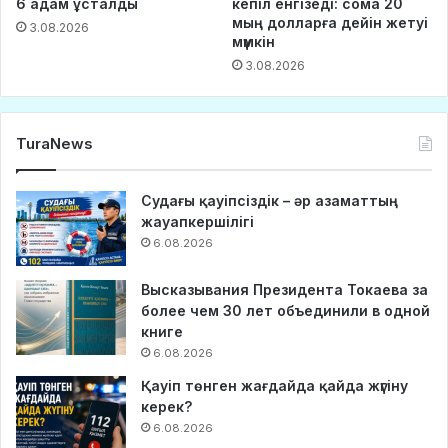
6 адам ұсталды
кепіл енгізеді: сома 20
мың долларға дейін жетуі
3.08.2026
мүмкін
3.08.2026
TuraNews
Судағы қауіпсіздік – әр азаматтың
жауапкершілігі
6.08.2026
Высказывания Президента Токаева за
более чем 30 лет объединили в одной
книге
6.08.2026
Қауіп төнген жағдайда қайда жүгіну
керек?
6.08.2026