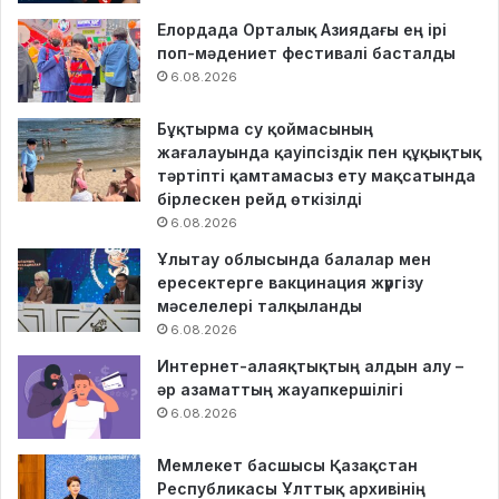
Елордада Орталық Азиядағы ең ірі
поп-мәдениет фестивалі басталды
6.08.2026
Бұқтырма су қоймасының
жағалауында қауіпсіздік пен құқықтық
тәртіпті қамтамасыз ету мақсатында
бірлескен рейд өткізілді
6.08.2026
Ұлытау облысында балалар мен
ересектерге вакцинация жүргізу
мәселелері талқыланды
6.08.2026
Интернет-алаяқтықтың алдын алу –
әр азаматтың жауапкершілігі
6.08.2026
Мемлекет басшысы Қазақстан
Республикасы Ұлттық архивінің