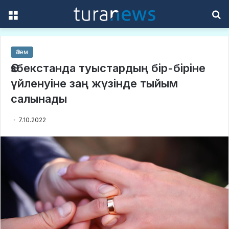
Menu
S
f
Әлем
Өзбекстанда туыстардың бір-біріне
үйленуіне заң жүзінде тыйым
салынады
7.10.2022