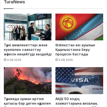
TuraNews
Түркі мемлекеттері жеке
Өзбекстан екі ауылын
куәлікпен саяхаттау
Қырғызстанға беру
жүйесін кеңейтуді көздейді
процесін бастады
4.08.2026
4.08.2026
Түркияда орман өртіне
АҚШ 50 елдің
қатысы бар деген күдікпен
азаматтарына визалық