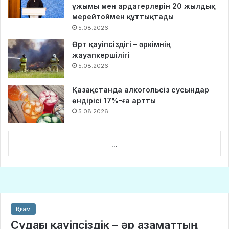
ұжымы мен ардагерлерін 20 жылдық
мерейтоймен құттықтады
5.08.2026
Өрт қауіпсіздігі – әркімнің
жауапкершілігі
5.08.2026
Қазақстанда алкогольсіз сусындар
өндірісі 17%-ға артты
5.08.2026
...