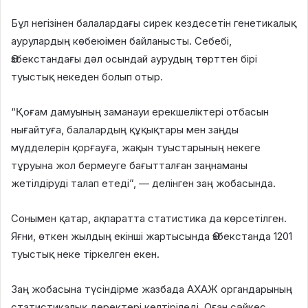
Бұл негізінен балалардағы сирек кездесетін генетикалық
аурулардың көбеюімен байланысты. Себебі,
Өзбекстандағы дәл осындай аурудың төрттен бірі
туыстық некеден болып отыр.
“Қоғам дамуының заманауи ерекшеліктері отбасын
нығайтуға, балалардың құқықтары мен заңды
мүдделерін қорғауға, жақын туыстарының некеге
тұруына жол бермеуге бағытталған заңнаманы
жетілдіруді талап етеді”, — делінген заң жобасында.
Сонымен қатар, ақпаратта статистика да көрсетілген.
Яғни, өткен жылдың екінші жартысында Өзбекстанда 1201
туыстық неке тіркелген екен.
Заң жобасына түсіндірме жазбада АХАЖ органдарының
статистикалық деректері келтіріледі. Оған сәйкес