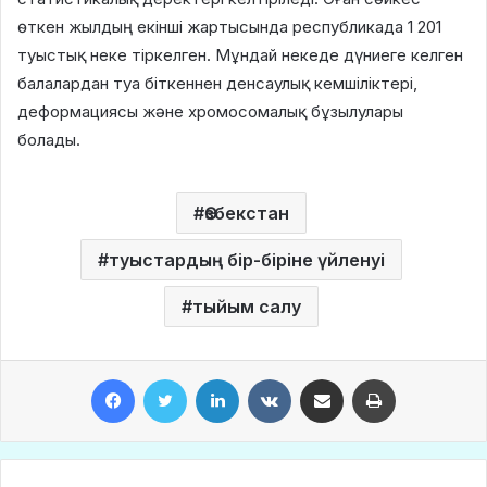
өткен жылдың екінші жартысында республикада 1 201
туыстық неке тіркелген. Мұндай некеде дүниеге келген
балалардан туа біткеннен денсаулық кемшіліктері,
деформациясы және хромосомалық бұзылулары
болады.
Өзбекстан
туыстардың бір-біріне үйленуі
тыйым салу
Facebook
Twitter
LinkedIn
VKontakte
Share via Email
Print