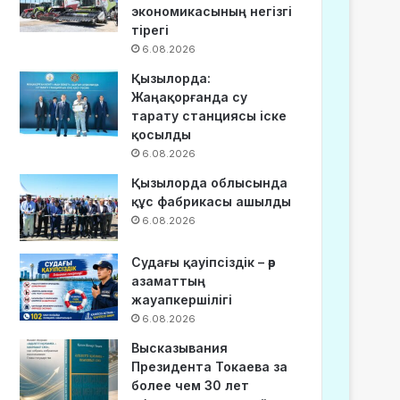
экономикасының негізгі
тірегі
6.08.2026
Қызылорда:
Жаңақорғанда су
тарату станциясы іске
қосылды
6.08.2026
Қызылорда облысында
құс фабрикасы ашылды
6.08.2026
Судағы қауіпсіздік – әр
азаматтың
жауапкершілігі
6.08.2026
Высказывания
Президента Токаева за
более чем 30 лет