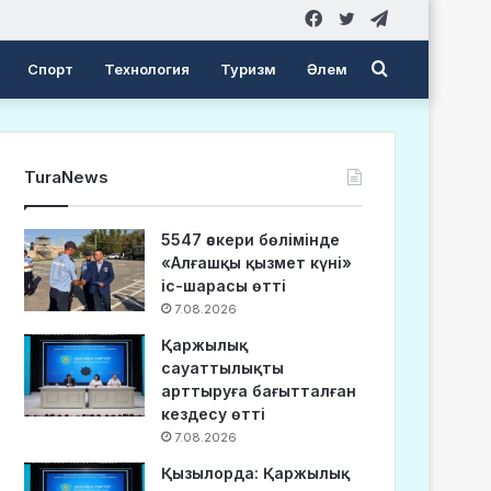
Facebook
Twitter
Telegram
Search
Спорт
Технология
Туризм
Әлем
for
TuraNews
5547 әскери бөлімінде
«Алғашқы қызмет күні»
іс-шарасы өтті
7.08.2026
Қаржылық
сауаттылықты
арттыруға бағытталған
кездесу өтті
7.08.2026
Қызылорда: Қаржылық