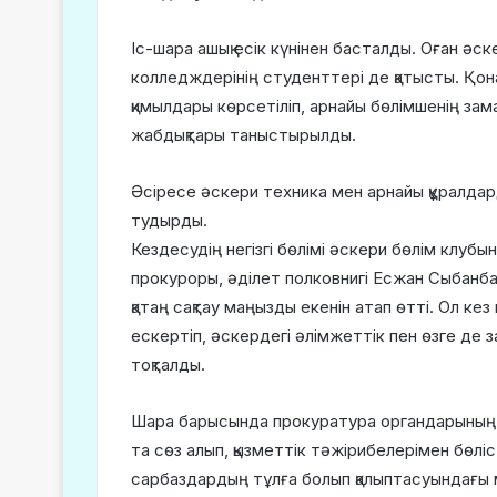
Іс-шара ашық есік күнінен басталды. Оған әск
колледждерінің студенттері де қатысты. Қон
қимылдары көрсетіліп, арнайы бөлімшенің зама
жабдықтары таныстырылды.
Әсіресе әскери техника мен арнайы құралда
тудырды.
Кездесудің негізгі бөлімі әскери бөлім клу
прокуроры, әділет полковнигі Есжан Сыбанба
қатаң сақтау маңызды екенін атап өтті. Ол ке
ескертіп, әскердегі әлімжеттік пен өзге де
тоқталды.
Шара барысында прокуратура органдарының 
та сөз алып, қызметтік тәжірибелерімен бөліс
сарбаздардың тұлға болып қалыптасуындағы 