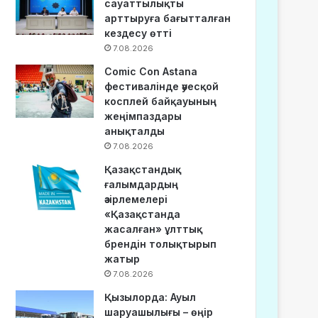
сауаттылықты
арттыруға бағытталған
кездесу өтті
7.08.2026
Comic Con Astana
фестивалінде әуесқой
косплей байқауының
жеңімпаздары
анықталды
7.08.2026
Қазақстандық
ғалымдардың
әзірлемелері
«Қазақстанда
жасалған» ұлттық
брендін толықтырып
жатыр
7.08.2026
Қызылорда: Ауыл
шаруашылығы – өңір