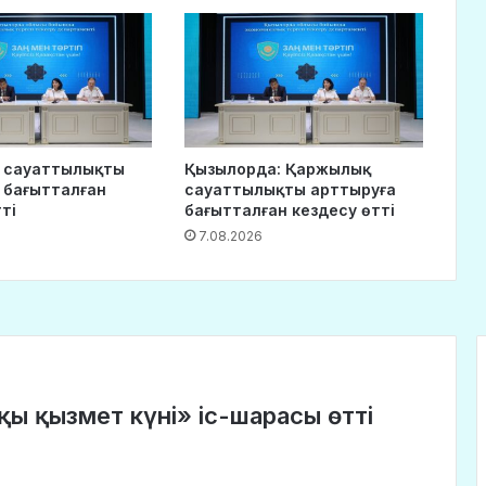
 сауаттылықты
Қызылорда: Қаржылық
 бағытталған
сауаттылықты арттыруға
ті
бағытталған кездесу өтті
7.08.2026