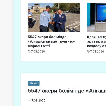
5547 әскери бөлімінде
Қаржылық
«Алғашқы қызмет күні» іс-
арттыруға
шарасы өтті
кездесу өт
7.08.2026
7.08.2026