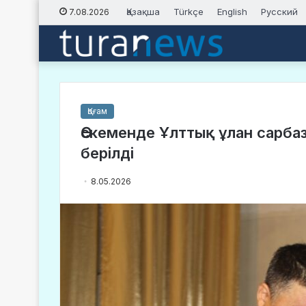
Қазақша
Türkçe
English
Русский
7.08.2026
Қоғам
Өскеменде Ұлттық ұлан сарб
берілді
8.05.2026