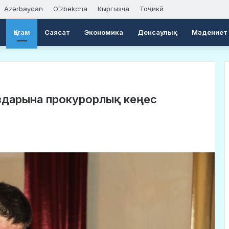
Azərbaycan
Oʻzbekcha
Кыргызча
Тоҷикӣ
Қоғам
Саясат
Экономика
Денсаулық
Мәдениет
аздарына прокурорлық кеңес