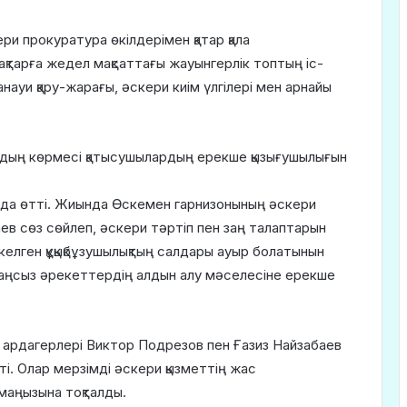
ери прокуратура өкілдерімен қатар қала
ақтарға жедел мақсаттағы жауынгерлік топтың іс-
науи қару-жарағы, әскери киім үлгілері мен арнайы
рдың көрмесі қатысушылардың ерекше қызығушылығын
бында өтті. Жиында Өскемен гарнизонының әскери
ев сөз сөйлеп, әскери тәртіп пен заң талаптарын
з келген құқықбұзушылықтың салдары ауыр болатынын
 заңсыз әрекеттердің алдын алу мәселесіне ерекше
ардагерлері Виктор Подрезов пен Ғазиз Найзабаев
ті. Олар мерзімді әскери қызметтің жас
маңызына тоқталды.