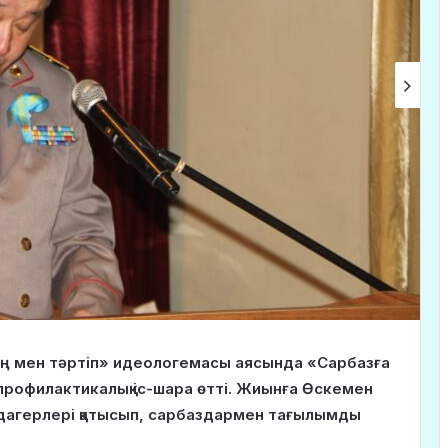
Заң мен тәртіп» идеологемасы аясында «Сарбазға
профилактикалық іс-шара өтті. Жиынға Өскемен
дагерлері қатысып, сарбаздармен тағылымды