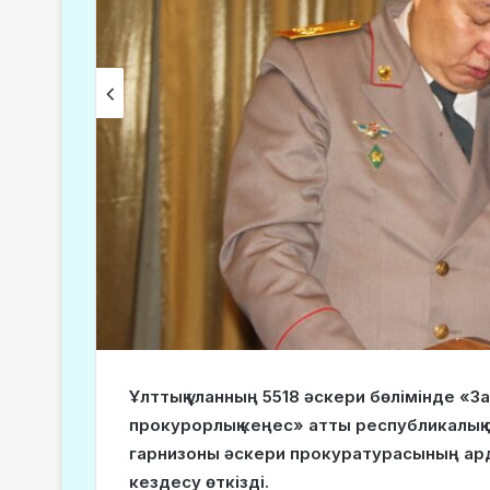
Ұлттық ұланның 5518 әскери бөлімінде «
прокурорлық кеңес» атты республикалық 
гарнизоны әскери прокуратурасының ар
кездесу өткізді.