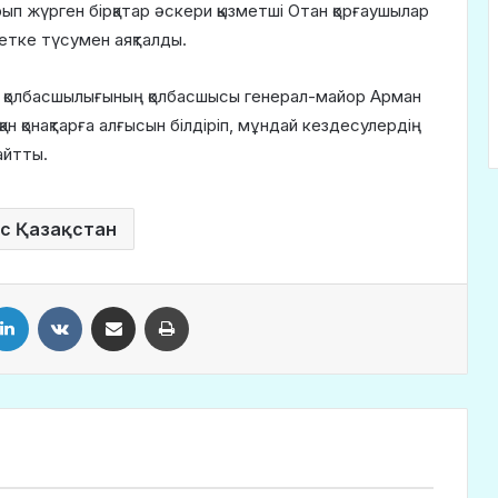
ып жүрген бірқатар әскери қызметші Отан қорғаушылар
етке түсумен аяқталды.
ік қолбасшылығының қолбасшысы генерал-майор Арман
н қонақтарға алғысын білдіріп, мұндай кездесулердің
айтты.
с Қазақстан
LinkedIn
VKontakte
Share via Email
Print