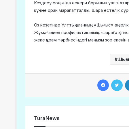
Кездесу соңында әскери борышын үлгілі атқар
күніне орай марапатталды. Шара естелік сур
Өз кезегінде Ұлттық ұланның «Шығыс» өңірл
Жұмағалиев профилактикалық іс-шараға қатысқа
жеке құрам тәрбиесіндегі маңызы зор екенін 
Шығы
Facebook
Twitter
TuraNews