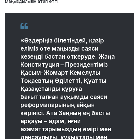
маңыздылығын атап өтті.
«Өздеріңіз білетіндей, қазір
еліміз өте маңызды саяси
кезеңді бастан өткеруде. Жаңа
Конституция – Президентіміз
Қасым-Жомарт Кемелұлы
Тоқаевтың Әділетті, Қуатты
Қазақстанды құруға
бағытталған ауқымды саяси
реформаларының айқын
көрінісі. Ата Заңның ең басты
арқауы – адам, яғни
азаматтарымыздың өмірі мен
денсаулығы, құқықтары мен