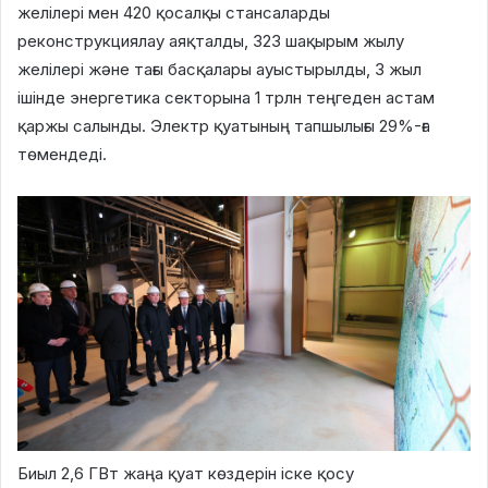
желілері мен 420 қосалқы стансаларды
реконструкциялау аяқталды, 323 шақырым жылу
желілері және тағы басқалары ауыстырылды, 3 жыл
ішінде энергетика секторына 1 трлн теңгеден астам
қаржы салынды. Электр қуатының тапшылығы 29%-ға
төмендеді.
Биыл 2,6 ГВт жаңа қуат көздерін іске қосу