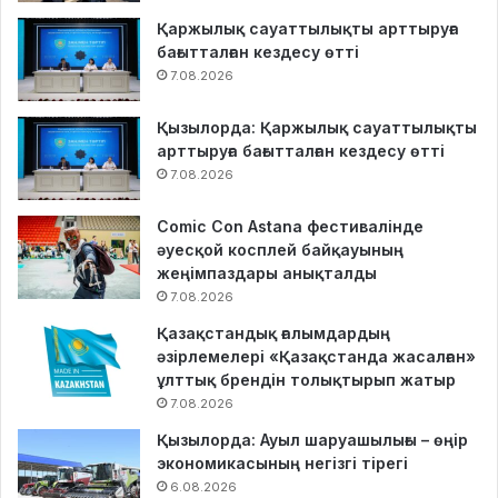
Қаржылық сауаттылықты арттыруға
бағытталған кездесу өтті
7.08.2026
Қызылорда: Қаржылық сауаттылықты
арттыруға бағытталған кездесу өтті
7.08.2026
Comic Con Astana фестивалінде
әуесқой косплей байқауының
жеңімпаздары анықталды
7.08.2026
Қазақстандық ғалымдардың
әзірлемелері «Қазақстанда жасалған»
ұлттық брендін толықтырып жатыр
7.08.2026
Қызылорда: Ауыл шаруашылығы – өңір
экономикасының негізгі тірегі
6.08.2026