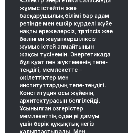
«Электр энергетика саласында
жұмыс істейтін және
басқарушылық білімі бар адам
ретінде мен ешбір күрделі жүйе
нақты ережелерсіз, тәртіпсіз және
бөлінген жауапкершіліксіз
жұмыс істей алмайтынын
жақсы түсінемін. Энергетикада
бұл қуат пен жүктеменің тепе-
теңдігі, мемлекетте –
өкілеттіктер мен
институттардың тепе-теңдігі.
Конституция осы жүйенің
архитектурасын белгілейді.
Ұсынылған өзгерістер
мемлекеттің одан әрі дамуы
үшін берік құқықтық негіз
қалыптастырады. Мен