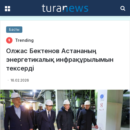
Menu
S
f
Басты
Trending
Олжас Бектенов Астананың
энергетикалық инфрақұрылымын
тексерді
16.02.2026