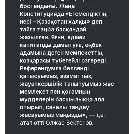
бостандығы. Жаңа
Конституцияда «Егемендіктің
иесі – Қазақстан халқы» деп
тайға таңба басқандай
жазылған. Яғни, адами
капиталды дамытуға, еңбек
адамына деген мемлекеттің
көзқарасы түбегейлі өзгереді.
Референдумға белсенді
қатысуымыз, азаматтық
жауапкершілік танытуымыз және
мемлекет пен қоғамның
мүдделерін басшылыққа ала
отырып, саналы таңдау
жасауымыз маңызды»,
— деп
атап өтті Олжас Бектенов.