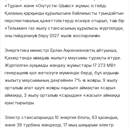
«Тұран» және «Оңтүстік-Шығыс» жұмыс істейді.
Қаланың қарқынды құрылысына байланысты туындайтын
перспективалық қажеттіліктерді ескере отырып, тағы бір
«Тельман» газ жылу стансасының құрылысы жүргізілуде,
оны пайдалануға беру 2027 жылға жоспарланған.
Энергетика министрі Ерлан Ақкенженовтің айтуынша,
Қазақстанда ағымдағы жылыту маусымы тұрақты өтуде.
Жүргізілген ауқымды жөндеу жұмыстары 17 273 МВт
генерацияға қол жеткізуге мүмкіндік берді, бұл алдыңғы
жылыту маусымының деңгейінен 7%-ға жоғары. 9 жылу
орталығы апат қаупі жоғары «қызыл» аймақтан «сары»
аймаққа, 3 жылу орталығы «сарыдан» «жасыл» аймаққа
ауыстырылды.
Электр стансаларында 10 энергия блогы, 63 қазандық
және 39 турбина жөнделді. 17 мың шақырым электр