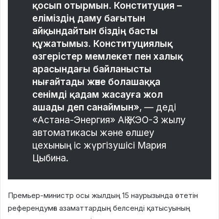
қосып отырмын. Конституция –
еліміздің даму бағытын
айқындайтын біздің басты
құжатымыз. Конституциялық
өзгерістер мемлекет пен халық
арасындағы байланысты
нығайтады және болашаққа
сенімді қадам жасауға жол
ашады деп санаймын»
, — деді
«Астана-Энергия» АҚ ЖЭО-3 жылу
автоматикасы және өлшеу
цехының іс жүргізушісі Мария
Цыбина.
Премьер-министр осы жылдың 15 наурызында өтетін
референдумға азаматтардың белсенді қатысуының