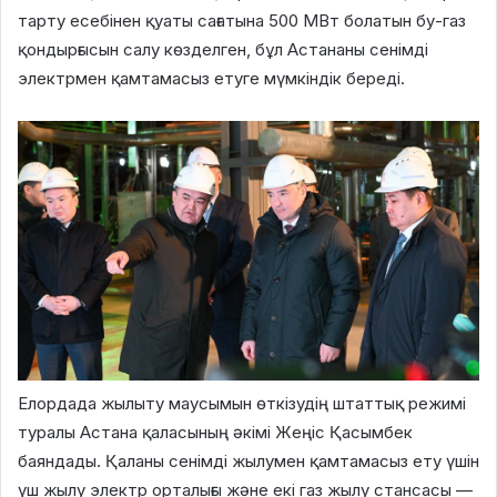
тарту есебінен қуаты сағатына 500 МВт болатын бу-газ
қондырғысын салу көзделген, бұл Астананы сенімді
электрмен қамтамасыз етуге мүмкіндік береді.
Елордада жылыту маусымын өткізудің штаттық режимі
туралы Астана қаласының әкімі Жеңіс Қасымбек
баяндады. Қаланы сенімді жылумен қамтамасыз ету үшін
үш жылу электр орталығы және екі газ жылу стансасы —