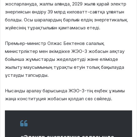
жоспарлануда, жалпы алғанда, 2029 жылға қарай электр
энергиясын өндіру 39 млрд киловатт-сағатқа ұлғаятын
болады. Осы шаралардың барлығы елдің энергетикалық
жүйесінің тұрақтылығын қамтамасыз етеді.
Премьер-министр Олжас Бектенов салалық
министрліктер мен әкімдікке ЖЭО-3 жобасын аяқтау
бойынша жұмыстарды жеделдетуді және елімізде
жылыту маусымының тұрақты өтуін толық бақылауда
ұстауды тапсырды.
Нысанды аралау барысында ЖЭО-3-тің еңбек ұжымы
жаңа конституция жобасын қолдап сөз сөйледі.