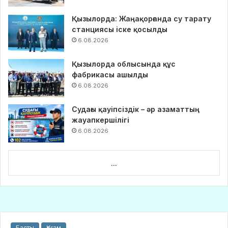
Қызылорда: Жаңақорғанда су тарату
станциясы іске қосылды
6.08.2026
Қызылорда облысында құс
фабрикасы ашылды
6.08.2026
Судағы қауіпсіздік – әр азаматтың
жауапкершілігі
6.08.2026
...