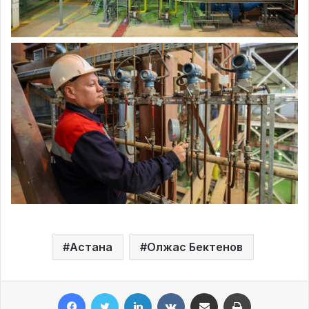
Астана
Олжас Бектенов
Facebook
Twitter
LinkedIn
VKontakte
Share via Email
Print