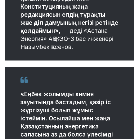
Конституцияның жаңа
редакциясын елдің тұрақты
және әділ дамуының негізі ретінде
қолдаймын»,
— деді «Астана-
Энергия» АҚ ЖЭО-3 бас инженері
Назымбек Қасенов.
«Еңбек жолымды химия
зауытында бастадым, қазір іс
жүргізуші болып жұмыс
істеймін. Осылайша мен жаңа
Қазақстанның энергетика
саласына аз да болса үлесімді