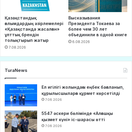
Қазақстандық
Высказывания
ғалымдардың әзірлемелері
Президента Токаева за
«Қазақстанда жасалған»
более чем 30 лет
ұлттық брендін
объединили в одной книге
толықтырып жатыр
6.08.2026
7.08.2026
TuraNews
Ел игілігі жолындағы еңбек бағаланып,
құрылысшыларға құрмет көрсетілді
7.08.2026
5547 әскери бөлімінде «Алғашқы
қызмет күні» іс-шарасы өтті
7.08.2026