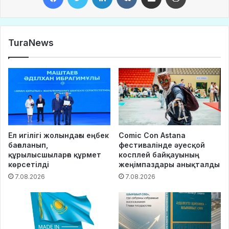
TuraNews
Ел игілігі жолындағы еңбек
Comic Con Astana
бағаланып,
фестивалінде әуесқой
құрылысшыларға құрмет
косплей байқауының
көрсетілді
жеңімпаздары анықталды
7.08.2026
7.08.2026