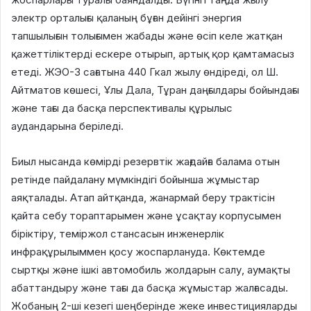
электр орталығы қаланың бұған дейінгі энергия
тапшылығын толығымен жабады және өсіп келе жатқан
қажеттіліктерді ескере отырып, артық қор қамтамасыз
етеді. ЖЭО-3 сағатына 440 Гкал жылу өндіреді, ол Ш.
Айтматов көшесі, Ұлы Дала, Тұран даңғылдары бойындағы
және тағы да басқа перспективалы құрылыс
аудандарына беріледі.
Биыл нысанда көмірді резервтік жағдайға балама отын
ретінде пайдалану мүмкіндігі бойынша жұмыстар
аяқталады. Атап айтқанда, жанармай беру трактісін
қайта себу тораптарымен және ұсақтау корпусымен
біріктіру, теміржол стансасын инженерлік
инфрақұрылыммен қосу жоспарлануда. Көктемде
сыртқы және ішкі автомобиль жолдарын салу, аумақты
абаттандыру және тағы да басқа жұмыстар жалғасады.
Жобаның 2-ші кезегі шеңберінде жеке инвестицияларды