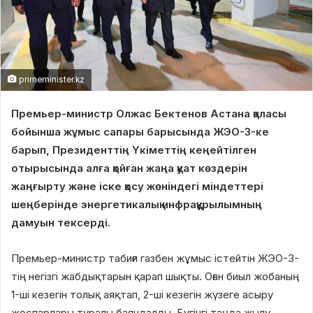
primeminister.kz
Премьер-министр Олжас Бектенов Астана қаласы
бойынша жұмыс сапары барысында ЖЭО-3-ке
барып, Президенттің Үкіметтің кеңейтілген
отырысында алға қойған жаңа қуат көздерін
жаңғырту және іске қосу жөніндегі міндеттері
шеңберінде энергетикалық инфрақұрылымның
дамуын тексерді.
Премьер-министр табиғи газбен жұмыс істейтін ЖЭО-3-
тің негізгі жабдықтарын қарап шықты. Оған биыл жобаның
1-ші кезегін толық аяқтап, 2-ші кезегін жүзеге асыру
жоспарлары туралы баяндалды. Бүгінгі таңда жылу