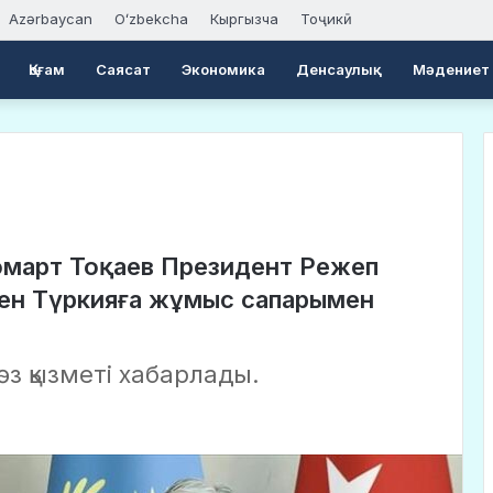
Azərbaycan
Oʻzbekcha
Кыргызча
Тоҷикӣ
Қоғам
Саясат
Экономика
Денсаулық
Мәдениет
март Тоқаев Президент Режеп
ен Түркияға жұмыс сапарымен
өз қызметі хабарлады.