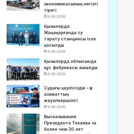
экономикасының негізгі
тірегі
6.08.2026
Қызылорда:
Жаңақорғанда су
тарату станциясы іске
қосылды
6.08.2026
Қызылорда облысында
құс фабрикасы ашылды
6.08.2026
Судағы қауіпсіздік – әр
азаматтың
жауапкершілігі
6.08.2026
Высказывания
Президента Токаева за
более чем 30 лет