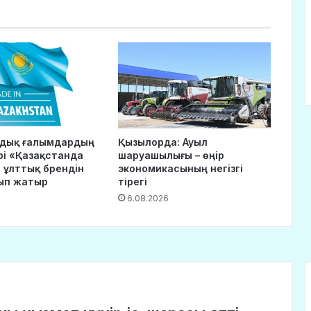
ндық ғалымдардың
Қызылорда: Ауыл
рі «Қазақстанда
шаруашылығы – өңір
 ұлттық брендін
экономикасының негізгі
ып жатыр
тірегі
6.08.2026