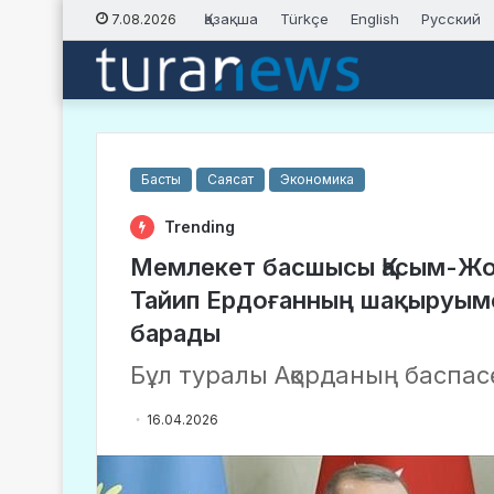
Қазақша
Türkçe
English
Русский
7.08.2026
Басты
Саясат
Экономика
Trending
Мемлекет басшысы Қасым-Жо
Тайип Ердоғанның шақыруым
барады
Бұл туралы Ақорданың баспас
16.04.2026