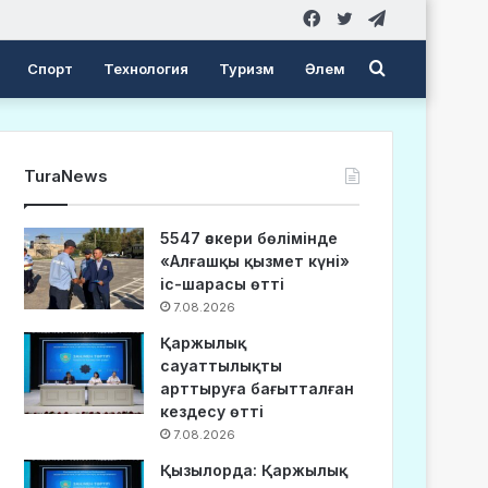
Facebook
Twitter
Telegram
Search
Спорт
Технология
Туризм
Әлем
for
TuraNews
5547 әскери бөлімінде
«Алғашқы қызмет күні»
іс-шарасы өтті
7.08.2026
Қаржылық
сауаттылықты
арттыруға бағытталған
кездесу өтті
7.08.2026
Қызылорда: Қаржылық