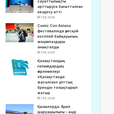
сауаттылықты
арттыруға бағытталған
кездесу өтті
7.08.2026
Comic Con Astana
фестивалінде әуесқой
косплей байқауының
жеңімпаздары
анықталды
7.08.2026
Қазақстандық
ғалымдардың
әзірлемелері
«Қазақстанда
жасалған» ұлттық
брендін толықтырып
жатыр
7.08.2026
Қызылорда: Ауыл
шаруашылығы – өңір