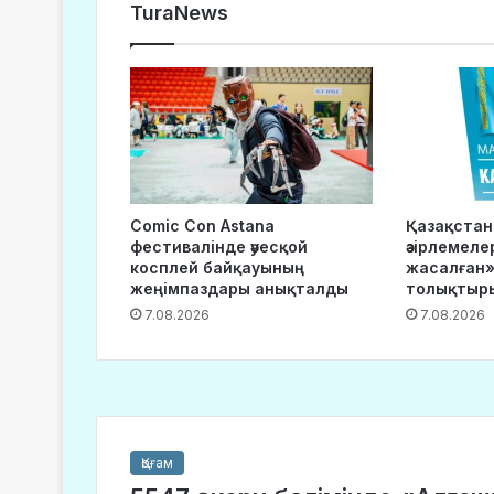
TuraNews
Comic Con Astana
Қазақста
фестивалінде әуесқой
әзірлемеле
косплей байқауының
жасалған»
жеңімпаздары анықталды
толықтыр
7.08.2026
7.08.2026