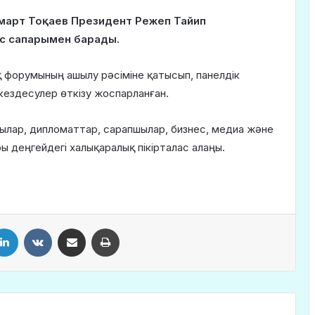
март Тоқаев Президент Режеп Тайип
с сапарымен барады.
қ форумының ашылу рәсіміне қатысып, панелдік
кездесулер өткізу жоспарланған.
ылар, дипломаттар, сарапшылар, бизнес, медиа және
ы деңгейдегі халықаралық пікірталас алаңы.
LinkedIn
VKontakte
Share via Email
Print