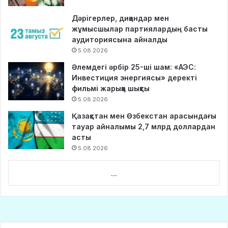
Дәрігерлер, диқандар мен
жұмысшылар партиялардың басты
аудиториясына айналды
5.08.2026
Әлемдегі әрбір 25-ші шам: «АЭС:
Инвестиция энергиясы» деректі
фильмі жарыққа шықты
5.08.2026
Қазақстан мен Өзбекстан арасындағы
тауар айналымы 2,7 млрд доллардан
асты
5.08.2026
...