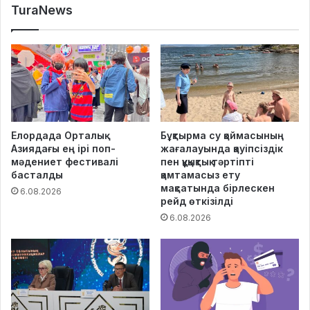
TuraNews
Елордада Орталық
Бұқтырма су қоймасының
Азиядағы ең ірі поп-
жағалауында қауіпсіздік
мәдениет фестивалі
пен құқықтық тәртіпті
басталды
қамтамасыз ету
мақсатында бірлескен
6.08.2026
рейд өткізілді
6.08.2026