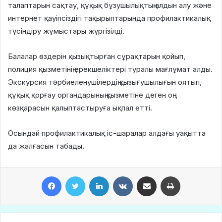
талаптарын сақтау, құқық бұзушылықтың алдын алу және
интернет қауіпсіздігі тақырыптарында профилактикалық
түсіндіру жұмыстары жүргізілді.
Балалар өздерін қызықтырған сұрақтарын қойып,
полиция қызметінің ерекшеліктері туралы мағлұмат алды.
Экскурсия тәрбиеленушілердің қызығушылығын оятып,
құқық қорғау органдарының қызметіне деген оң
көзқарасын қалыптастыруға ықпал етті.
Осындай профилактикалық іс-шаралар алдағы уақытта
да жалғасын табады.
Facebook
Twitter
LinkedIn
VKontakte
Share via Email
Print