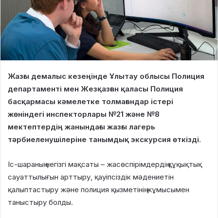
Жазғы демалыс кезеңінде Ұлытау облысы Полиция
департаменті мен Жезқазған қаласы Полиция
басқармасы кәмелетке толмағандар істері
жөніндегі инспекторлары №21 және №8
мектептердің жанындағы жазғы лагерь
тәрбиеленушілеріне танымдық экскурсия өткізді.
Іс-шараның негізгі мақсаты – жасөспірімдердің құқықтық
сауаттылығын арттыру, қауіпсіздік мәдениетін
қалыптастыру және полиция қызметінің жұмысымен
таныстыру болды.