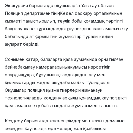
Экскурсия барысында оқушыларға Ұлытау облысы
Полиция департаментінің Жедел басқару орталығының
қызметі таныстырылып, тәулік бойы қоғамдық тәртіпті
бақылау және тұрғындардың қауіпсіздігін қамтамасыз ету
бағытында атқарылатын жұмыстар туралы кеңінен
ақпарат берілді.
Сонымен қатар, балаларға қала аумағында орнатылған
бейнебақылау камераларының жұмысы көрсетіліп,
олардың құқық бұзушылықтардың алдын алу мен
қылмыстарды жедел ашудағы маңызы түсіндірілді.
Оқушылар полиция қызметкерлерінің заманауи
технологияларды қолдану арқылы қоғамдық қауіпсіздікті
қамтамасыз ету бағытындағы жұмысымен танысты.
Кездесу барысында жасөспірімдермен жазғы демалыс
кезіндегі қауіпсіздік ережелері, жол қозғалысы