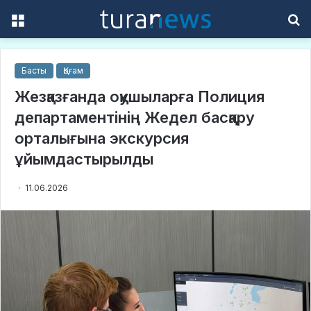
Menu
S
f
Басты
Қоғам
Жезқазғанда оқушыларға Полиция
департаментінің Жедел басқару
орталығына экскурсия
ұйымдастырылды
11.06.2026