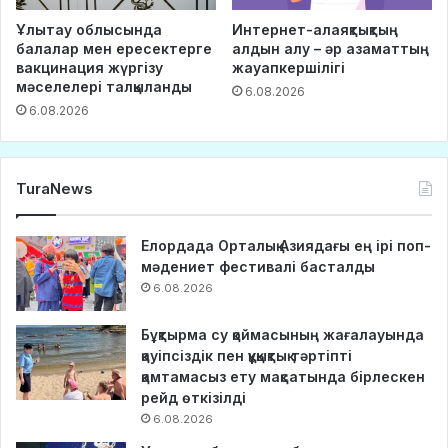
Ұлытау облысында
Интернет-алаяқтықтың
балалар мен ересектерге
алдын алу – әр азаматтың
вакцинация жүргізу
жауапкершілігі
мәселелері талқыланды
6.08.2026
6.08.2026
TuraNews
Елордада Орталық Азиядағы ең ірі поп-
мәдениет фестивалі басталды
6.08.2026
Бұқтырма су қоймасының жағалауында
қауіпсіздік пен құқықтық тәртіпті
қамтамасыз ету мақсатында бірлескен
рейд өткізілді
6.08.2026