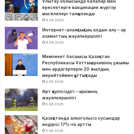
Ұлытау облысында балалар мен
ересектерге вакцинация жүргізу
мәселелері талқыланды
6.08.2026
Интернет-алаяқтықтың алдын алу – әр
азаматтың жауапкершілігі
6.08.2026
Мемлекет басшысы Қазақстан
Республикасы Ұлттық архивінің ұжымы
мен ардагерлерін 20 жылдық
мерейтоймен құттықтады
5.08.2026
Өрт қауіпсіздігі – әркімнің
жауапкершілігі
5.08.2026
Қазақстанда алкогольсіз сусындар
өндірісі 17%-ға артты
5.08.2026