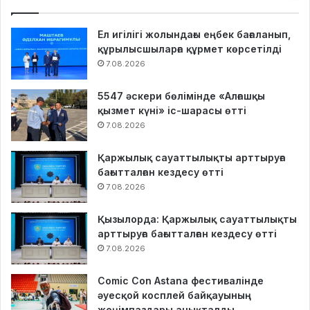
Ел игілігі жолындағы еңбек бағаланып,
құрылысшыларға құрмет көрсетілді
7.08.2026
5547 әскери бөлімінде «Алғашқы
қызмет күні» іс-шарасы өтті
7.08.2026
Қаржылық сауаттылықты арттыруға
бағытталған кездесу өтті
7.08.2026
Қызылорда: Қаржылық сауаттылықты
арттыруға бағытталған кездесу өтті
7.08.2026
Comic Con Astana фестивалінде
әуесқой косплей байқауының
жеңімпаздары анықталды