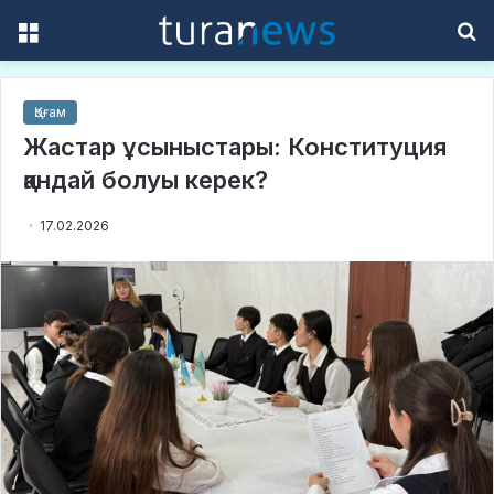
Menu
S
f
Қоғам
Жастар ұсыныстары: Конституция
қандай болуы керек?
17.02.2026