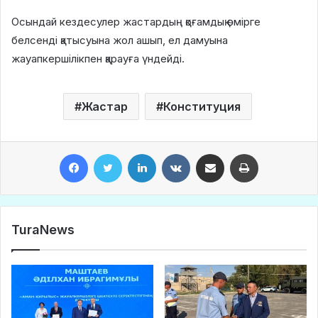
Осындай кездесулер жастардың қоғамдық өмірге
белсенді қатысуына жол ашып, ел дамуына
жауапкершілікпен қарауға үндейді.
Жастар
Конституция
Facebook
Twitter
LinkedIn
VKontakte
Share via Email
Print
TuraNews