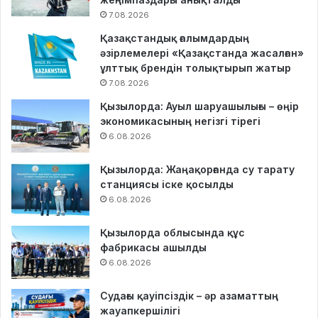
7.08.2026
Қазақстандық ғалымдардың
әзірлемелері «Қазақстанда жасалған»
ұлттық брендін толықтырып жатыр
7.08.2026
Қызылорда: Ауыл шаруашылығы – өңір
экономикасының негізгі тірегі
6.08.2026
Қызылорда: Жаңақорғанда су тарату
станциясы іске қосылды
6.08.2026
Қызылорда облысында құс
фабрикасы ашылды
6.08.2026
Судағы қауіпсіздік – әр азаматтың
жауапкершілігі