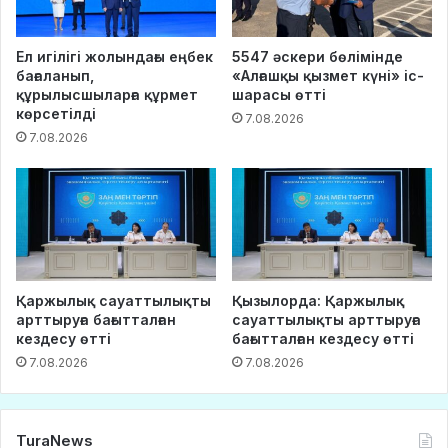
Ел игілігі жолындағы еңбек
5547 әскери бөлімінде
бағаланып,
«Алғашқы қызмет күні» іс-
құрылысшыларға құрмет
шарасы өтті
көрсетілді
7.08.2026
7.08.2026
Қаржылық сауаттылықты
Қызылорда: Қаржылық
арттыруға бағытталған
сауаттылықты арттыруға
кездесу өтті
бағытталған кездесу өтті
7.08.2026
7.08.2026
TuraNews