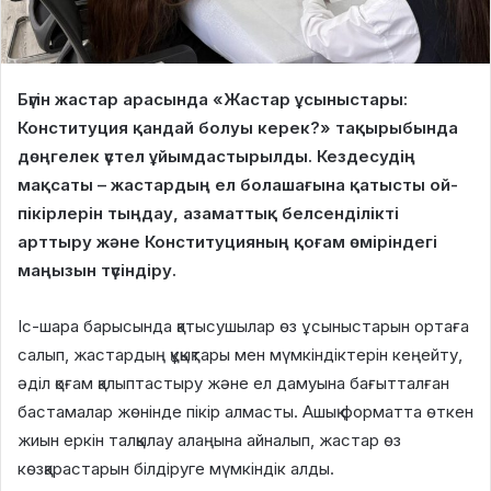
Бүгін жастар арасында «Жастар ұсыныстары:
Конституция қандай болуы керек?» тақырыбында
дөңгелек үстел ұйымдастырылды. Кездесудің
мақсаты – жастардың ел болашағына қатысты ой-
пікірлерін тыңдау, азаматтық белсенділікті
арттыру және Конституцияның қоғам өміріндегі
маңызын түсіндіру.
Іс-шара барысында қатысушылар өз ұсыныстарын ортаға
салып, жастардың құқықтары мен мүмкіндіктерін кеңейту,
әділ қоғам қалыптастыру және ел дамуына бағытталған
бастамалар жөнінде пікір алмасты. Ашық форматта өткен
жиын еркін талқылау алаңына айналып, жастар өз
көзқарастарын білдіруге мүмкіндік алды.