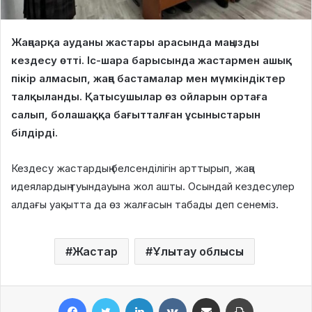
Жаңаарқа ауданы жастары арасында маңызды
кездесу өтті. Іс-шара барысында жастармен ашық
пікір алмасып, жаңа бастамалар мен мүмкіндіктер
талқыланды. Қатысушылар өз ойларын ортаға
салып, болашаққа бағытталған ұсыныстарын
білдірді.
Кездесу жастардың белсенділігін арттырып, жаңа
идеялардың туындауына жол ашты. Осындай кездесулер
алдағы уақытта да өз жалғасын табады деп сенеміз.
Жастар
Ұлытау облысы
Facebook
Twitter
LinkedIn
VKontakte
Share via Email
Print