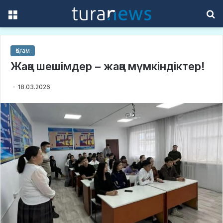
Menu
S
f
Қоғам
Жаңа шешімдер – жаңа мүмкіндіктер!
18.03.2026