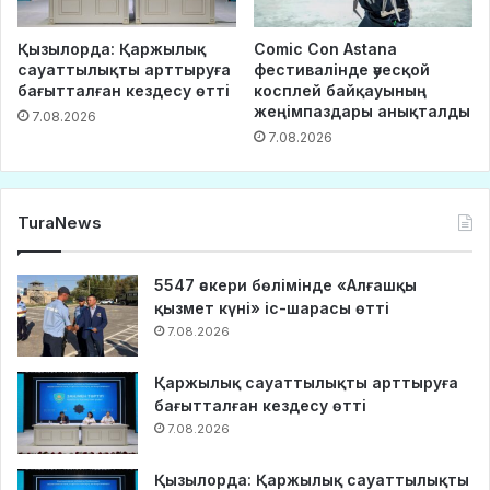
Қызылорда: Қаржылық
Comic Con Astana
сауаттылықты арттыруға
фестивалінде әуесқой
бағытталған кездесу өтті
косплей байқауының
жеңімпаздары анықталды
7.08.2026
7.08.2026
TuraNews
5547 әскери бөлімінде «Алғашқы
қызмет күні» іс-шарасы өтті
7.08.2026
Қаржылық сауаттылықты арттыруға
бағытталған кездесу өтті
7.08.2026
Қызылорда: Қаржылық сауаттылықты