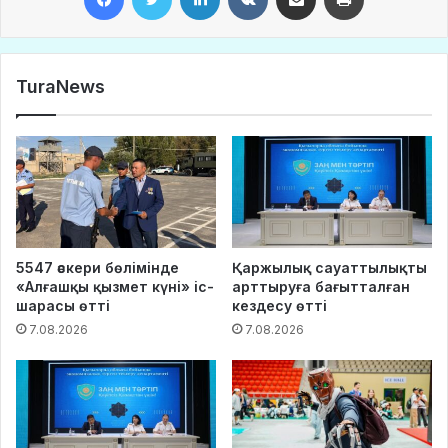
TuraNews
5547 әскери бөлімінде
Қаржылық сауаттылықты
«Алғашқы қызмет күні» іс-
арттыруға бағытталған
шарасы өтті
кездесу өтті
7.08.2026
7.08.2026