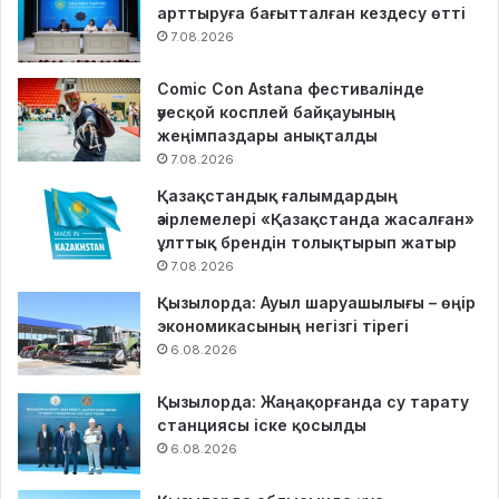
арттыруға бағытталған кездесу өтті
7.08.2026
Comic Con Astana фестивалінде
әуесқой косплей байқауының
жеңімпаздары анықталды
7.08.2026
Қазақстандық ғалымдардың
әзірлемелері «Қазақстанда жасалған»
ұлттық брендін толықтырып жатыр
7.08.2026
Қызылорда: Ауыл шаруашылығы – өңір
экономикасының негізгі тірегі
6.08.2026
Қызылорда: Жаңақорғанда су тарату
станциясы іске қосылды
6.08.2026