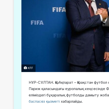
KFF
НҰР-СҰЛТАН. ҚазАқпарат – Қазақстан футбо
Париж қаласындағы еуропалық кеңсесінде 
еліміздегі бұқаралық футболды дамыту жоб
баспасөз қызметі
хабарлайды.