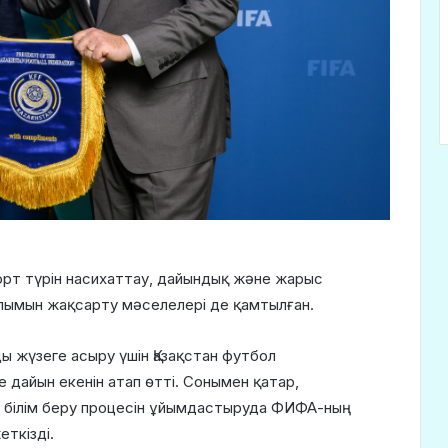
рт түрін насихаттау, дайындық және жарыс
лымын жақсарту мәселелері де қамтылған.
 жүзеге асыру үшін Қазақстан футбол
дайын екенін атап өтті. Сонымен қатар,
 білім беру процесін ұйымдастыруда ФИФА-ның
ткізді.