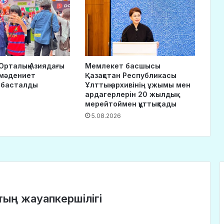
Орталық Азиядағы
Мемлекет басшысы
-мәдениет
Қазақстан Республикасы
 басталды
Ұлттық архивінің ұжымы мен
ардагерлерін 20 жылдық
мерейтоймен құттықтады
5.08.2026