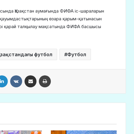
сында Қазақстан аумағында ФИФА іс-шараларын
л қауымдастықтарының өзара қарым-қатынасын
рі қарай талқылау мақсатында ФИФА басшысы
азақстандағы футбол
Футбол
LinkedIn
VKontakte
Share via Email
Print