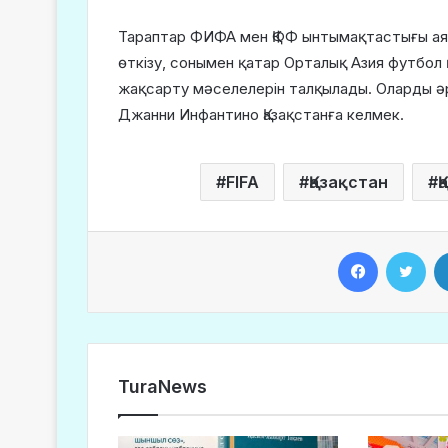
Тараптар ФИФА мен ҚФФ ынтымақтастығы ая
өткізу, сонымен қатар Орталық Азия футбо
жақсарту мәселелерін талқылады. Оларды ә
Джанни Инфантино Қазақстанға келмек.
FIFA
Қазақстан
Қ
Facebook
Twitter
TuraNews