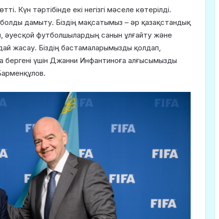
. Күн тәртібінде екі негізгі мәселе көтерілді.
болды дамыту. Біздің мақсатымыз – әр қазақстандық
ы, әуесқой футболшылардың санын ұлғайту және
дай жасау. Біздің бастамаларымызды қолдап,
 бергені үшін Джанни Инфантиноға алғысымызды
 Барменқұлов.