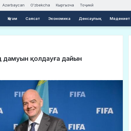
Azərbaycan
Oʻzbekcha
Кыргызча
Тоҷикӣ
Қоғам
Саясат
Экономика
Денсаулық
Мәдениет
ң дамуын қолдауға дайын