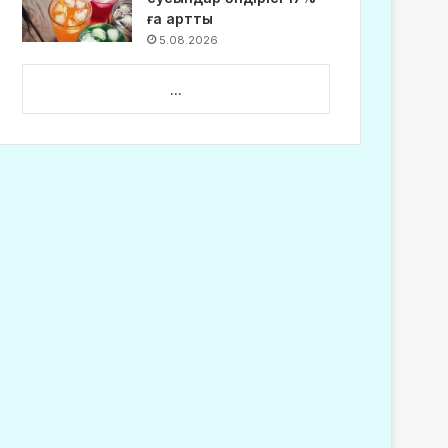
ға артты
5.08.2026
...