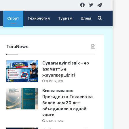
Facebook
Twitter
Telegram
Search
Спорт
Технология
Туризм
Әлем
for
TuraNews
Судағы қауіпсіздік – әр
азаматтың
жауапкершілігі
6.08.2026
Высказывания
Президента Токаева за
более чем 30 лет
объединили в одной
книге
6.08.2026