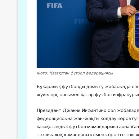
Фото: Қазақстан футбол федерациясы
Бұқаралық футболды дамыту жобасында спо
жүйелері, сонымен қатар футбол инфрақұры
Президент Джанни Инфантино сол жобаларды
федерациясына жан-жақты қолдау көрсетуге 
қазақстандық футбол мамандарына арналған
техникалық командасы көмек көрсететінін же