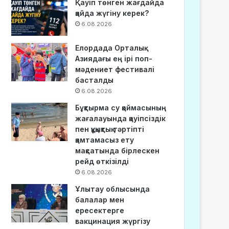
Қауіп төнген жағдайда
қайда жүгіну керек?
6.08.2026
Елордада Орталық
Азиядағы ең ірі поп-
мәдениет фестивалі
басталды
6.08.2026
Бұқтырма су қоймасының
жағалауында қауіпсіздік
пен құқықтық тәртіпті
қамтамасыз ету
мақсатында бірлескен
рейд өткізілді
6.08.2026
Ұлытау облысында
балалар мен
ересектерге
вакцинация жүргізу