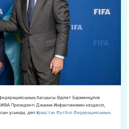
л федерациясының басшысы Әділет Барменқұлов
ФИФА Президенті Джанни Инфантиномен кездесіп,
асын ұсынды, деп
Қазақстан Футбол Федерациясының