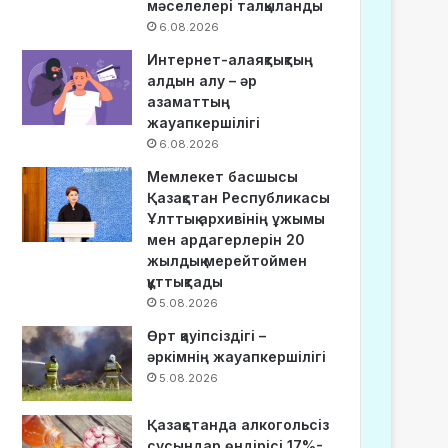
мәселелері талқыланды
6.08.2026
Интернет-алаяқтықтың
алдын алу – әр
азаматтың
жауапкершілігі
6.08.2026
Мемлекет басшысы
Қазақстан Республикасы
Ұлттық архивінің ұжымы
мен ардагерлерін 20
жылдық мерейтоймен
құттықтады
5.08.2026
Өрт қауіпсіздігі –
әркімнің жауапкершілігі
5.08.2026
Қазақстанда алкогольсіз
сусындар өндірісі 17%-