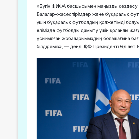
«Бүгін ФИФА басшысымен маңызды кездесу өтті
Балалар-жасөспірімдер және бұқаралық фут
үшін бұқаралық футболдың қолжетімді болу
елімізде футболды дамыту үшін қолайлы жағ
ұсынылған жобаларымыздың болашағына баға
білдіреміз», — дейді ҚФФ Президенті Әділет