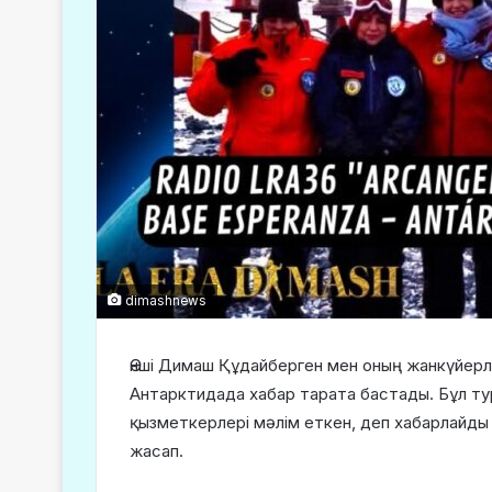
dimashnews
Әнші Димаш Құдайберген мен оның жанкүйерл
Антарктидада хабар тарата бастады. Бұл т
қызметкерлері мәлім еткен, деп хабарлайд
жасап.