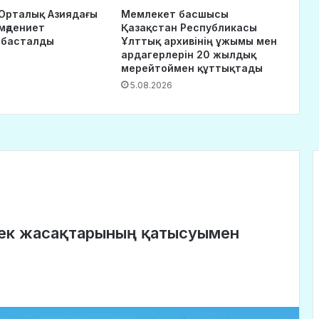
Орталық Азиядағы
Мемлекет басшысы
-мәдениет
Қазақстан Республикасы
 басталды
Ұлттық архивінің ұжымы мен
ардагерлерін 20 жылдық
мерейтоймен құттықтады
5.08.2026