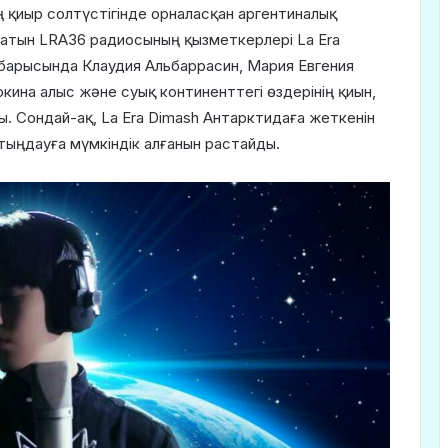
 қиыр солтүстігінде орналасқан аргентиналық
татын LRA36 радиосының қызметкерлері La Era
ме барысында Клаудия Альбаррасин, Мария Евгения
ина алыс және суық континенттегі өздерінің қиын,
. Сондай-ақ, La Era Dimash Антарктидаға жеткенін
тыңдауға мүмкіндік алғанын растайды.