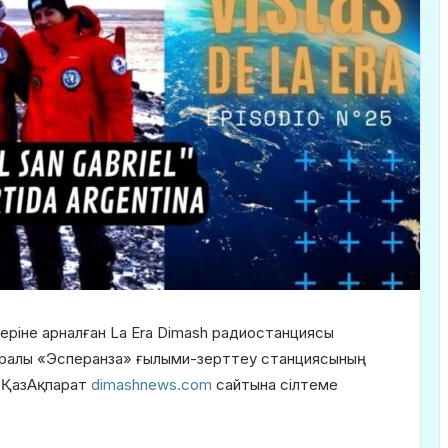
еріне арналған La Era Dimash радиостанциясы
уралы «Эсперанза» ғылыми-зерттеу станциясының
ы ҚазАқпарат
dimashnews.com
сайтына сілтеме