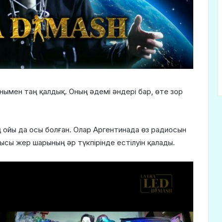
ымен таң қалдық. Оның әдемі әндері бар, өте зор
ң ойы да осы болған. Олар Аргентинада өз радиосын
ысы жер шарының әр түкпірінде естілуін қалады.