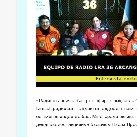
«Радиостанция алғаш рет эфирге шыққанда біз
Dimash радиосын тыңдайтын елдердің тізімі 
естімеген елдер де бар. Міне, арада екі жы
дейді радиостанцияның басшысы Паола Про