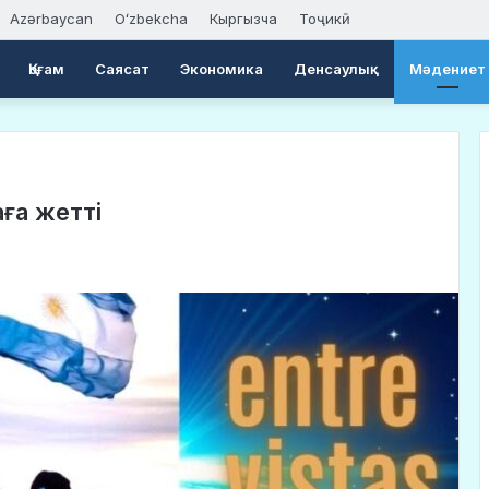
Azərbaycan
Oʻzbekcha
Кыргызча
Тоҷикӣ
Қоғам
Саясат
Экономика
Денсаулық
Мәдениет
ға жетті