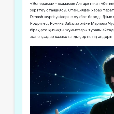
«Эсперанза» – шамамен Антарктика түбегінің
зерттеу станциясы. Станциядан хабар тара
Dimash жүргізушілеріне сұхбат береді. Әңгі
Родригес, Ромина Забалза және Мариэла Чурк
бірақ өте қызықты жұмыстары туралы айтады
және қыздар қазақстандық әртістің әндерін 