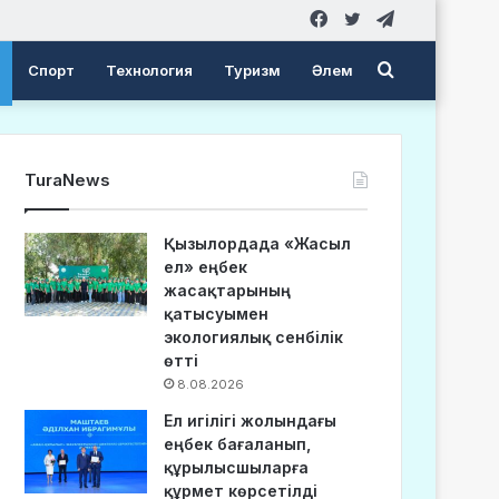
Facebook
Twitter
Telegram
Search
Спорт
Технология
Туризм
Әлем
for
TuraNews
Қызылордада «Жасыл
ел» еңбек
жасақтарының
қатысуымен
экологиялық сенбілік
өтті
8.08.2026
Ел игілігі жолындағы
еңбек бағаланып,
құрылысшыларға
құрмет көрсетілді