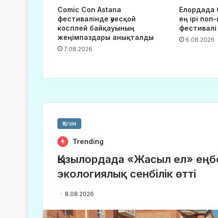
Comic Con Astana
Елордада 
фестивалінде әуесқой
ең ірі поп
косплей байқауының
фестивалі
жеңімпаздары анықталды
6.08.2026
7.08.2026