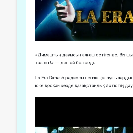
«Димаштың дауысын алғаш естігенде, біз шын
талант!» — деп ой бөліседі.
La Era Dimash радиосы негізін қалаушыларды
іске қосқан кезде қазақстандық әртістің дау