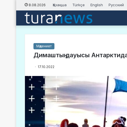
Қазақша
Türkçe
English
Русский
8.08.2026
Мәдениет
Димаштың дауысы Антарктида
17.10.2022