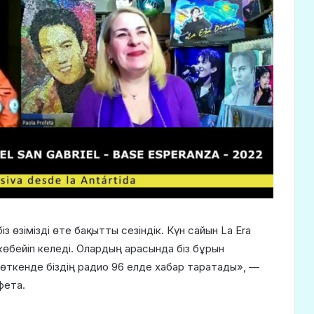
 өзімізді өте бақытты сезіндік. Күн сайын La Era
көбейіп келеді. Олардың арасында біз бұрын
л өткенде біздің радио 96 елде хабар таратады», —
фета.