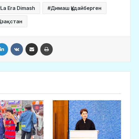
La Era Dimash
Димаш Құдайберген
Қазақстан
LinkedIn
VKontakte
Share via Email
Print