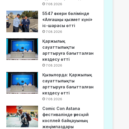
7.08.2026
5547 әскери бөлімінде
«Алғашқы қызмет күні»
іс-шарасы өтті
7.08.2026
Қаржылық
сауаттылықты
арттыруға бағытталған
кездесу өтті
7.08.2026
Қызылорда: Қаржылық
сауаттылықты
арттыруға бағытталған
кездесу өтті
7.08.2026
Comic Con Astana
фестивалінде әуесқой
косплей байқауының
жеңімпаздары