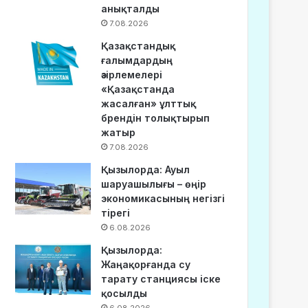
анықталды
7.08.2026
Қазақстандық
ғалымдардың
әзірлемелері
«Қазақстанда
жасалған» ұлттық
брендін толықтырып
жатыр
7.08.2026
Қызылорда: Ауыл
шаруашылығы – өңір
экономикасының негізгі
тірегі
6.08.2026
Қызылорда:
Жаңақорғанда су
тарату станциясы іске
қосылды