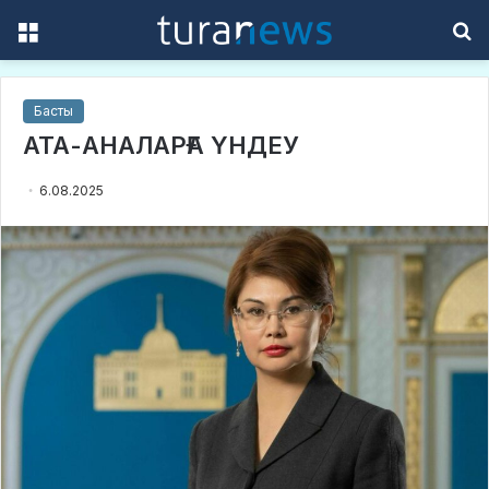
Menu
S
f
Басты
АТА-АНАЛАРҒА ҮНДЕУ
6.08.2025