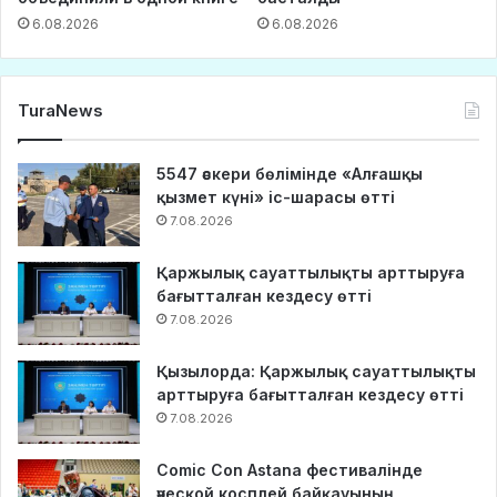
6.08.2026
6.08.2026
TuraNews
5547 әскери бөлімінде «Алғашқы
қызмет күні» іс-шарасы өтті
7.08.2026
Қаржылық сауаттылықты арттыруға
бағытталған кездесу өтті
7.08.2026
Қызылорда: Қаржылық сауаттылықты
арттыруға бағытталған кездесу өтті
7.08.2026
Comic Con Astana фестивалінде
әуесқой косплей байқауының