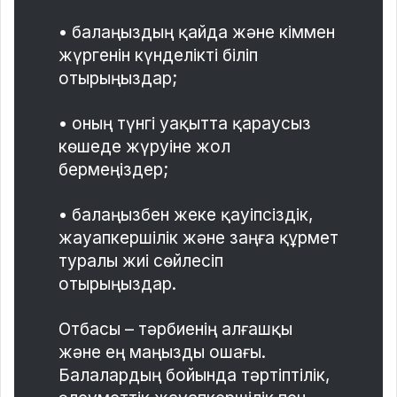
• балаңыздың қайда және кіммен
жүргенін күнделікті біліп
отырыңыздар;
• оның түнгі уақытта қараусыз
көшеде жүруіне жол
бермеңіздер;
• балаңызбен жеке қауіпсіздік,
жауапкершілік және заңға құрмет
туралы жиі сөйлесіп
отырыңыздар.
Отбасы – тәрбиенің алғашқы
және ең маңызды ошағы.
Балалардың бойында тәртіптілік,