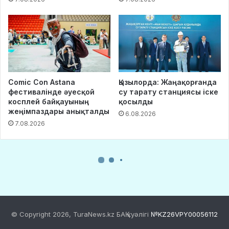
© Copyright 2026, TuraNews.kz БАҚ куәлігі
№KZ26VPY00056112