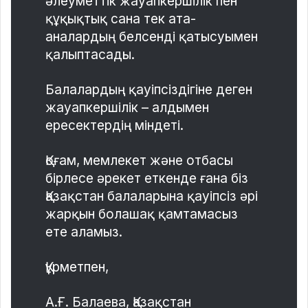
әлеуметтік жауапкершілік пен
құқықтық сана тек ата-
аналардың белсенді қатысуымен
қалыптасады.
Балалардың қауіпсіздігіне деген
жауапкершілік – алдымен
ересектердің міндеті.
Қоғам, мемлекет және отбасы
бірлесе әрекет еткенде ғана біз
Қазақстан балаларына қауіпсіз әрі
жарқын болашақ қамтамасыз
ете аламыз.
Құрметпен,
А.Ғ. Балаева, Қазақстан