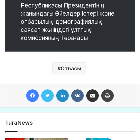
Республикасы Президентінің
жанындағы Әйелдер істері және
отбасылық-демографиялық
саясат жөніндегі ұлттық
комиссияның Төрағасы
Отбасы
Facebook
Twitter
LinkedIn
VKontakte
Share via Email
Print
TuraNews