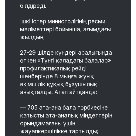
білдіреді.
Ішкі істер министрлігінің ресми
мәліметтері бойынша, ағымдағы
жылдың
27-29 шілде күндері аралығында
өткен «Түнгі қаладағы балалар»
профилактикалық рейді
шеңберінде 8 мыңға жуық
әкімшілік құқық бұзушылық
анықталды. Атап айтқанда:
— 705 ата-ана бала тәрбиесіне
қатысты ата-аналық міндеттерін
орындамағаны үшін
жауапкершілікке тартылды;