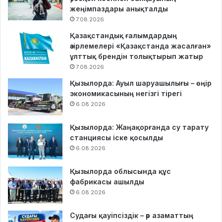
жеңімпаздары анықталды
7.08.2026
Қазақстандық ғалымдардың
әзірлемелері «Қазақстанда жасалған»
ұлттық брендін толықтырып жатыр
7.08.2026
Қызылорда: Ауыл шаруашылығы – өңір
экономикасының негізгі тірегі
6.08.2026
Қызылорда: Жаңақорғанда су тарату
станциясы іске қосылды
6.08.2026
Қызылорда облысында құс
фабрикасы ашылды
6.08.2026
Судағы қауіпсіздік – әр азаматтың