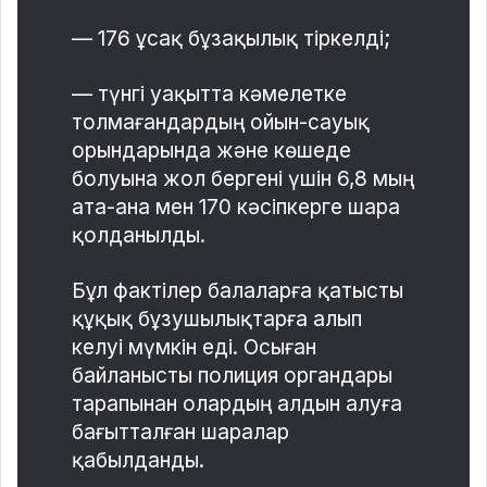
— 176 ұсақ бұзақылық тіркелді;
— түнгі уақытта кәмелетке
толмағандардың ойын-сауық
орындарында және көшеде
болуына жол бергені үшін 6,8 мың
ата-ана мен 170 кәсіпкерге шара
қолданылды.
Бұл фактілер балаларға қатысты
құқық бұзушылықтарға алып
келуі мүмкін еді. Осыған
байланысты полиция органдары
тарапынан олардың алдын алуға
бағытталған шаралар
қабылданды.