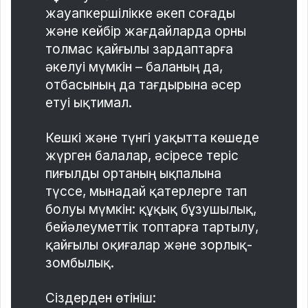
жауапкершілікке әкеп соғады
және кейбір жағдайларда орны
толмас қайғылы зардаптарға
әкелуі мүмкін – баланың да,
отбасының да тағдырына әсер
етуі ықтимал.
Кешкі және түнгі уақытта көшеде
жүрген балалар, әсіресе теріс
пиғылды ортаның ықпалына
түссе, мынадай қатерлерге тап
болуы мүмкін: құқық бұзушылық,
бейәлеуметтік топтарға тартылу,
қайғылы оқиғалар және зорлық-
зомбылық.
Сіздерден өтініш: