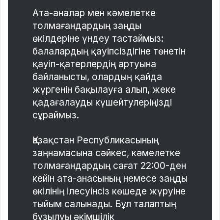
Ата-аналар мен кәмелетке
толмағандардың заңды
өкілдеріне үндеу тастаймыз:
балалардың қауіпсіздігіне төнетін
қауіп-қатерлердің артуына
байланысты, олардың қайда
жүргенін бақылауға алып, жеке
қадағалауды күшейтулеріңізді
сұраймыз.
Қазақстан Республикасының
заңнамасына сәйкес, кәмелетке
толмағандардың сағат 22:00-ден
кейін ата-анасының немесе заңды
өкілінің ілесуінсіз көшеде жүруіне
тыйым салынады. Бұл талаптың
бұзылуы әкімшілік