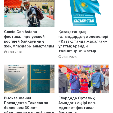
Comic Con Astana
Қазақстандық
фестивалінде әуесқой
ғалымдардың әзірлемелері
косплей байқауының
«Қазақстанда жасалған»
жеңімпаздары анықталды
ұлттық брендін
толықтырып жатыр
7.08.2026
7.08.2026
Высказывания
Елордада Орталық
Президента Токаева за
Азиядағы ең ірі поп-
более чем 30 лет
мәдениет фестивалі
объединили в одной книге
басталды