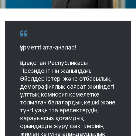
Құрметті ата-аналар!
Қазақстан Республикасы
Президентінің жанындағы
Әйелдер істері және отбасылық-
демографиялық саясат жөніндегі
ұлттық комиссия кәмелетке
толмаған балалардың кешкі және
түнгі уақытта ересектердің
қарауынсыз қоғамдық
орындарда жүру фактілерінің
жиілеп кетуіне алаңдаушылық