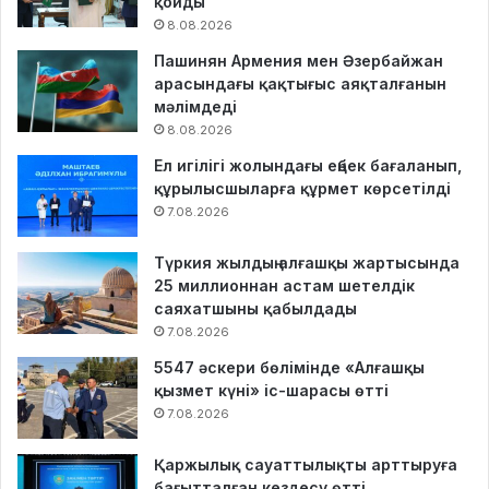
қойды
8.08.2026
Пашинян Армения мен Әзербайжан
арасындағы қақтығыс аяқталғанын
мәлімдеді
8.08.2026
Ел игілігі жолындағы еңбек бағаланып,
құрылысшыларға құрмет көрсетілді
7.08.2026
Түркия жылдың алғашқы жартысында
25 миллионнан астам шетелдік
саяхатшыны қабылдады
7.08.2026
5547 әскери бөлімінде «Алғашқы
қызмет күні» іс-шарасы өтті
7.08.2026
Қаржылық сауаттылықты арттыруға
бағытталған кездесу өтті