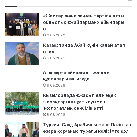
«Жастар және заң мен тәртіп» атты
облыстық «жайдарман» ойындары
өтті
9.08.2026
Қазақстанда Абай күнін қалай атап
өтеді
9.08.2026
Аты аңызға айналған Трояның
құпиялары ашылуда
9.08.2026
Қызылордада «Жасыл ел» еңбек
жасақтарының қатысуымен
экологиялық сенбілік өтті
8.08.2026
Түркия, Сауд Арабиясы және Пәкістан
өзара қорғаныс туралы келісімге қол