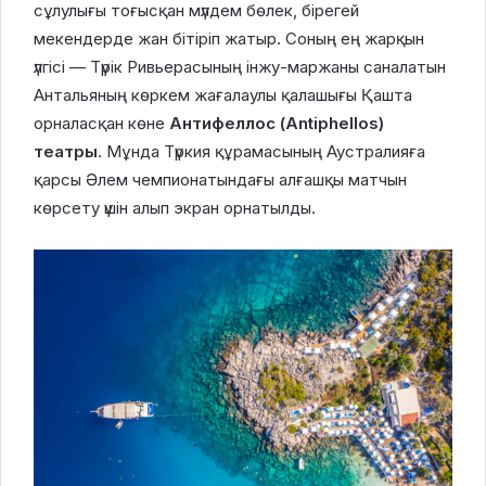
сұлулығы тоғысқан мүлдем бөлек, бірегей
мекендерде жан бітіріп жатыр. Соның ең жарқын
үлгісі — Түрік Ривьерасының інжу-маржаны саналатын
Антальяның көркем жағалаулы қалашығы Қашта
орналасқан көне
Антифеллос (Antiphellos)
театры
. Мұнда Түркия құрамасының Аустралияға
қарсы Әлем чемпионатындағы алғашқы матчын
көрсету үшін алып экран орнатылды.