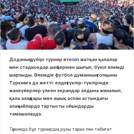
Доданың дүбірі турнир өткізіп жатқан қалалар
мен стадиондар шеңберінен шығып, бүкіл әлемді
шарпыды. Әлемдік футбол думанның толқыны
Түркияға да жетті: елдің түкпір-түкпірінде
жанкүйерлер үлкен экрандар алдына жиналып,
қала алаңдары мен ашық аспан астындағы
алаңқайларда тартысты ойындарды
тамашалауда.
Түркияда бұл турнирдің рухы тарих пен табиғат