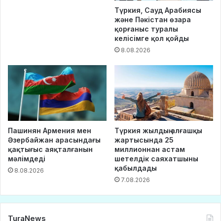
Түркия, Сауд Арабиясы
және Пәкістан өзара
қорғаныс туралы
келісімге қол қойды
8.08.2026
Пашинян Армения мен
Түркия жылдың алғашқы
Әзербайжан арасындағы
жартысында 25
қақтығыс аяқталғанын
миллионнан астам
мәлімдеді
шетелдік саяхатшыны
қабылдады
8.08.2026
7.08.2026
TuraNews