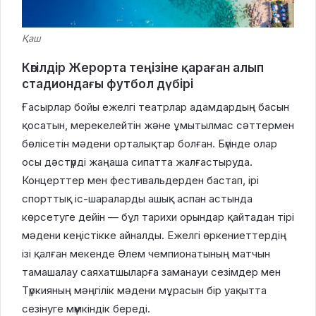
Қаш
Көгілдір Жерорта теңізіне қараған алып
стадиондағы футбол дүбірі
Ғасырлар бойы ежелгі театрлар адамдардың басын
қосатын, мерекелейтін және ұмытылмас сәттермен
бөлісетін мәдени орталықтар болған. Бүгінде олар
осы дәстүрді жаңаша сипатта жалғастыруда.
Концерттер мен фестивальдерден бастап, ірі
спорттық іс-шараларды ашық аспан астында
көрсетуге дейін — бұл тарихи орындар қайтадан тірі
мәдени кеңістікке айналды. Ежелгі өркениеттердің
ізі қалған мекенде Әлем чемпионатының матчын
тамашалау саяхатшыларға заманауи сезімдер мен
Түркияның мәңгілік мәдени мұрасын бір уақытта
сезінуге мүмкіндік береді.