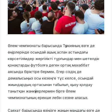
Әлем чемпионаты барысында Түркияның өзге де
өңірлерінде осындай ашық аспан астындағы
көрсетілімдер жергілікті тұрғындар мен шетелдік
қонақтарды футболға деген ортақ махаббат
аясында біріктіре бермек. Егер сіздің де
демалысыңыз осы кезеңге тұс келсе, осындай
жиындардың ортасынан табылып, қызу қолдау
танытқан жанкүйерлермен бірге Әлем
чемпионатының ерекше лебін сезіне аласыз.
Саяхат барысында өзіңізге жақын маңдағы өзге де