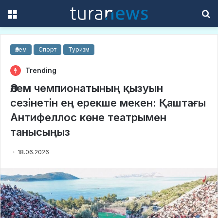
Menu
S
f
Әлем
Спорт
Туризм
Trending
Әлем чемпионатының қызуын
сезінетін ең ерекше мекен: Қаштағы
Антифеллос көне театрымен
танысыңыз
18.06.2026