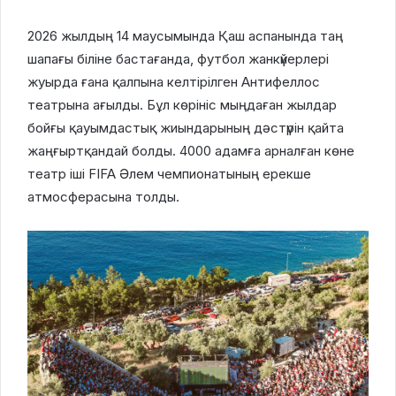
2026 жылдың 14 маусымында Қаш аспанында таң
шапағы біліне бастағанда, футбол жанкүйерлері
жуырда ғана қалпына келтірілген Антифеллос
театрына ағылды. Бұл көрініс мыңдаған жылдар
бойғы қауымдастық жиындарының дәстүрін қайта
жаңғыртқандай болды. 4000 адамға арналған көне
театр іші FIFA Әлем чемпионатының ерекше
атмосферасына толды.