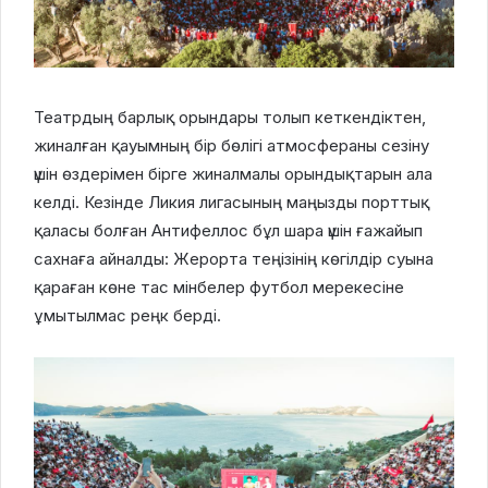
Театрдың барлық орындары толып кеткендіктен,
жиналған қауымның бір бөлігі атмосфераны сезіну
үшін өздерімен бірге жиналмалы орындықтарын ала
келді. Кезінде Ликия лигасының маңызды порттық
қаласы болған Антифеллос бұл шара үшін ғажайып
сахнаға айналды: Жерорта теңізінің көгілдір суына
қараған көне тас мінбелер футбол мерекесіне
ұмытылмас реңк берді.