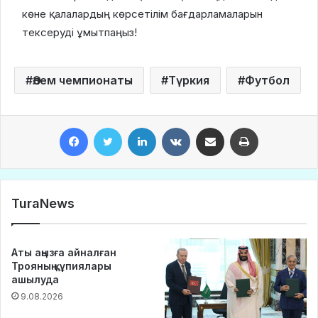
көне қалалардың көрсетілім бағдарламаларын
тексеруді ұмытпаңыз!
Әлем чемпионаты
Түркия
Футбол
Facebook
Twitter
LinkedIn
VKontakte
Share via Email
Print
TuraNews
Аты аңызға айналған
Трояның құпиялары
ашылуда
9.08.2026