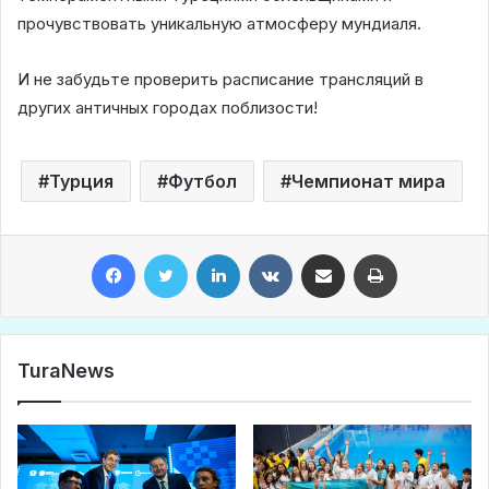
прочувствовать уникальную атмосферу мундиаля.
И не забудьте проверить расписание трансляций в
других античных городах поблизости!
Турция
Футбол
Чемпионат мира
Facebook
Twitter
LinkedIn
VKontakte
Share via Email
Print
TuraNews