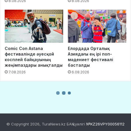
© Copyright 2026, TuraNews.kz БАҚ куәлігі
№KZ26VPY00056112