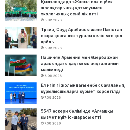
Қызылордада «Жасыл ел» еңбек
жасақтарының қатысуымен
экологиялық сенбілік өтті
8.08.2026
Түркия, Сауд Арабиясы және Пәкістан
өзара қорғаныс туралы келісімге қол
қойды
8.08.2026
Пашинян Армения мен Әзербайжан
арасындағы қақтығыс аяқталғанын
мәлімдеді
8.08.2026
Ел игілігі жолындағы еңбек бағаланып,
құрылысшыларға құрмет көрсетілді
7.08.2026
5547 әскери бөлімінде «Алғашқы
қызмет күні» іс-шарасы өтті
7.08.2026