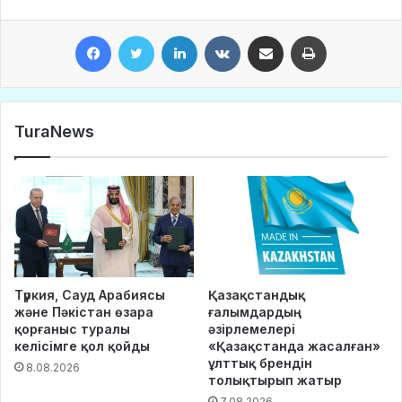
Facebook
Twitter
LinkedIn
VKontakte
Share via Email
Print
TuraNews
Түркия, Сауд Арабиясы
Қазақстандық
және Пәкістан өзара
ғалымдардың
қорғаныс туралы
әзірлемелері
келісімге қол қойды
«Қазақстанда жасалған»
ұлттық брендін
8.08.2026
толықтырып жатыр
7.08.2026