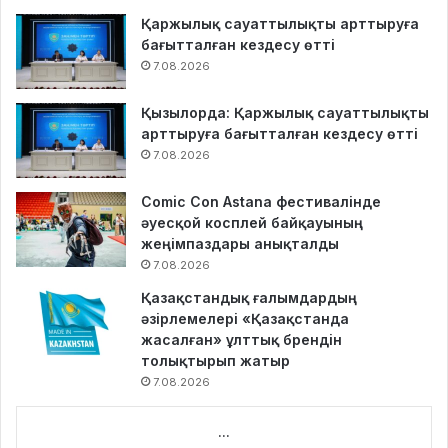
Қаржылық сауаттылықты арттыруға
бағытталған кездесу өтті
7.08.2026
Қызылорда: Қаржылық сауаттылықты
арттыруға бағытталған кездесу өтті
7.08.2026
Comic Con Astana фестивалінде
әуесқой косплей байқауының
жеңімпаздары анықталды
7.08.2026
Қазақстандық ғалымдардың
әзірлемелері «Қазақстанда
жасалған» ұлттық брендін
толықтырып жатыр
7.08.2026
...