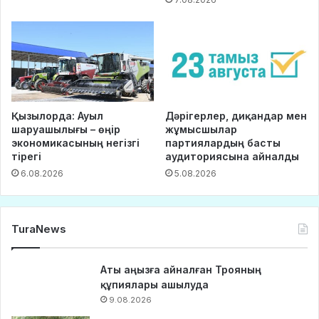
Қызылорда: Ауыл
Дәрігерлер, диқандар мен
шаруашылығы – өңір
жұмысшылар
экономикасының негізгі
партиялардың басты
тірегі
аудиториясына айналды
6.08.2026
5.08.2026
TuraNews
Аты аңызға айналған Трояның
құпиялары ашылуда
9.08.2026