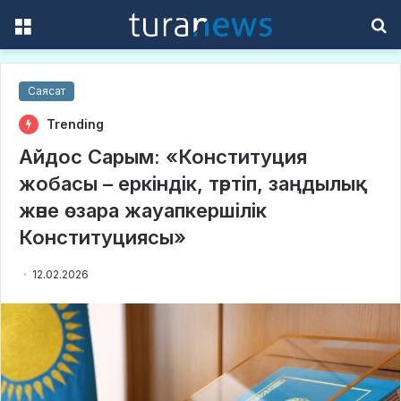
Menu
S
f
Саясат
Trending
Айдос Сарым: «Конституция
жобасы – еркіндік, тәртіп, заңдылық
және өзара жауапкершілік
Конституциясы»
12.02.2026