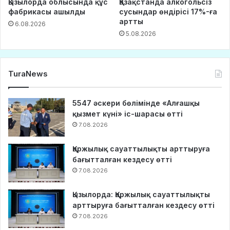
Қызылорда облысында құс
Қазақстанда алкогольсіз
фабрикасы ашылды
сусындар өндірісі 17%-ға
артты
6.08.2026
5.08.2026
TuraNews
5547 әскери бөлімінде «Алғашқы
қызмет күні» іс-шарасы өтті
7.08.2026
Қаржылық сауаттылықты арттыруға
бағытталған кездесу өтті
7.08.2026
Қызылорда: Қаржылық сауаттылықты
арттыруға бағытталған кездесу өтті
7.08.2026