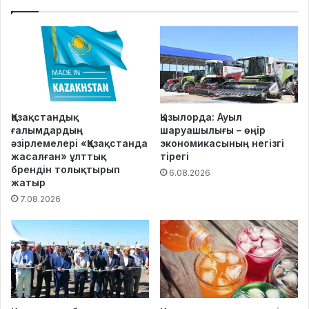
Қазақстандық
Қызылорда: Ауыл
ғалымдардың
шаруашылығы – өңір
әзірлемелері «Қазақстанда
экономикасының негізгі
жасалған» ұлттық
тірегі
брендін толықтырып
6.08.2026
жатыр
7.08.2026