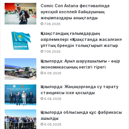
Comic Con Astana фестивалінде
әуесқой косплей байқауының
жеңімпаздары анықталды
7.08.2026
Қазақстандық ғалымдардың
әзірлемелері «Қазақстанда жасалған»
ұлттық брендін толықтырып жатыр
7.08.2026
Қызылорда: Ауыл шаруашылығы – өңір
экономикасының негізгі тірегі
6.08.2026
Қызылорда: Жаңақорғанда су тарату
станциясы іске қосылды
6.08.2026
Қызылорда облысында құс фабрикасы
ашылды
6.08.2026