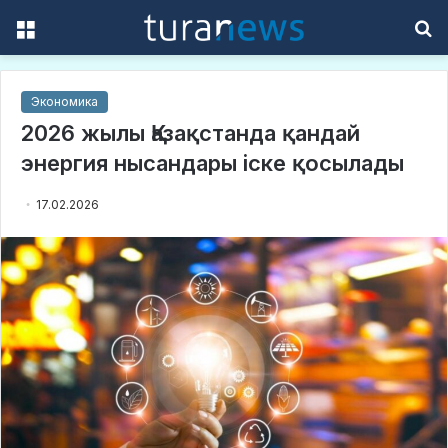
Menu
S
f
Экономика
2026 жылы Қазақстанда қандай
энергия нысандары іске қосылады
17.02.2026