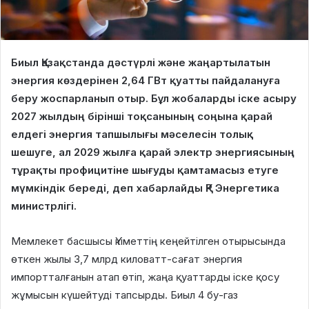
Биыл Қазақстанда дәстүрлі және жаңартылатын
энергия көздерінен 2,64 ГВт қуатты пайдалануға
беру жоспарланып отыр. Бұл жобаларды іске асыру
2027 жылдың бірінші тоқсанының соңына қарай
елдегі энергия тапшылығы мәселесін толық
шешуге, ал 2029 жылға қарай электр энергиясының
тұрақты профицитіне шығуды қамтамасыз етуге
мүмкіндік береді, деп хабарлайды ҚР Энергетика
министрлігі.
Мемлекет басшысы Үкіметтің кеңейтілген отырысында
өткен жылы 3,7 млрд киловатт-сағат энергия
импортталғанын атап өтіп, жаңа қуаттарды іске қосу
жұмысын күшейтуді тапсырды. Биыл 4 бу-газ