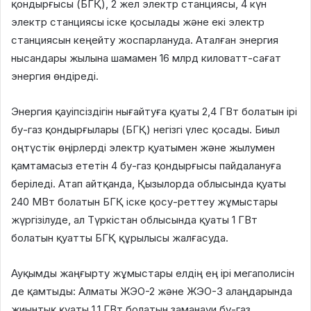
қондырғысы (БГҚ), 2 жел электр станциясы, 4 күн
электр станциясы іске қосылады және екі электр
станциясын кеңейту жоспарлануда. Аталған энергия
нысандары жылына шамамен 16 млрд киловатт-сағат
энергия өндіреді.
Энергия қауіпсіздігін нығайтуға қуаты 2,4 ГВт болатын ірі
бу-газ қондырғылары (БГҚ) негізгі үлес қосады. Биыл
оңтүстік өңірлерді электр қуатымен және жылумен
қамтамасыз ететін 4 бу-газ қондырғысы пайдалануға
беріледі. Атап айтқанда, Қызылорда облысында қуаты
240 МВт болатын БГҚ іске қосу-реттеу жұмыстары
жүргізілуде, ал Түркістан облысында қуаты 1 ГВт
болатын қуатты БГҚ құрылысы жалғасуда.
Ауқымды жаңғырту жұмыстары елдің ең ірі мегаполисін
де қамтыды: Алматы ЖЭО-2 және ЖЭО-3 алаңдарында
жиынтық қуаты 1,1 ГВт болатын заманауи бу-газ