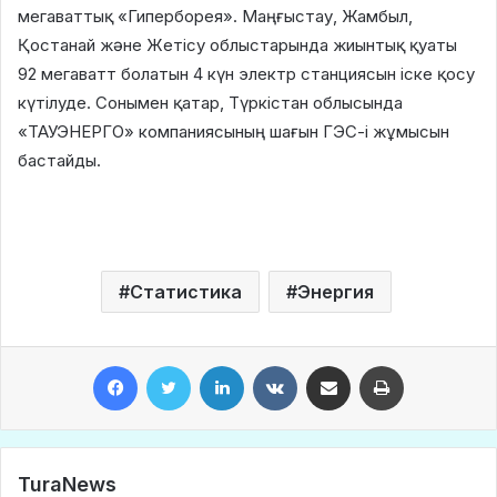
мегаваттық «Гиперборея». Маңғыстау, Жамбыл,
Қостанай және Жетісу облыстарында жиынтық қуаты
92 мегаватт болатын 4 күн электр станциясын іске қосу
күтілуде. Сонымен қатар, Түркістан облысында
«ТАУЭНЕРГО» компаниясының шағын ГЭС-і жұмысын
бастайды.
Статистика
Энергия
Facebook
Twitter
LinkedIn
VKontakte
Share via Email
Print
TuraNews