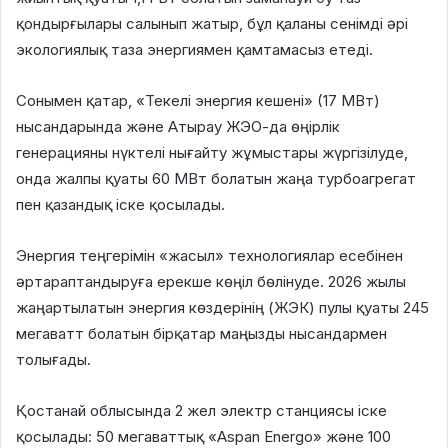
қондырғылары салынып жатыр, бұл қаланы сенімді әрі
экологиялық таза энергиямен қамтамасыз етеді.
Сонымен қатар, «Текелі энергия кешені» (17 МВт)
нысандарында және Атырау ЖЭО-да өңірлік
генерацияны нүктелі нығайту жұмыстары жүргізілуде,
онда жалпы қуаты 60 МВт болатын жаңа турбоагрегат
пен қазандық іске қосылады.
Энергия теңгерімін «жасыл» технологиялар есебінен
әртараптандыруға ерекше көңіл бөлінуде. 2026 жылы
жаңартылатын энергия көздерінің (ЖЭК) пулы қуаты 245
мегаватт болатын бірқатар маңызды нысандармен
толығады.
Қостанай облысында 2 жел электр станциясы іске
қосылады: 50 мегаваттық «Aspan Energo» және 100