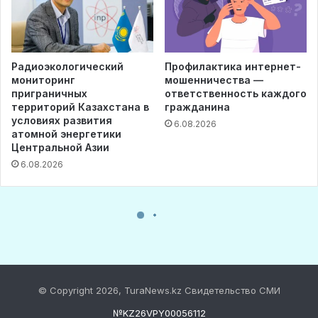
© Copyright 2026, TuraNews.kz Свидетельство СМИ
№KZ26VPY00056112