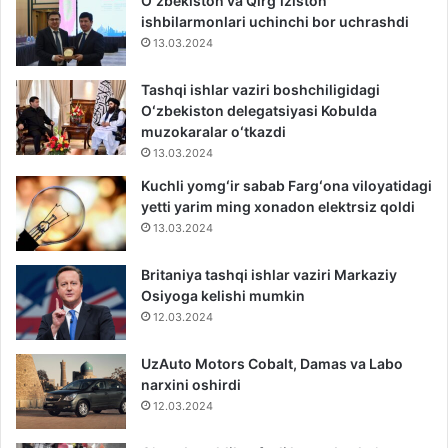
Oʻzbekiston va Qirgʻiziston
ishbilarmonlari uchinchi bor uchrashdi
13.03.2024
Tashqi ishlar vaziri boshchiligidagi
Oʻzbekiston delegatsiyasi Kobulda
muzokaralar oʻtkazdi
13.03.2024
Kuchli yomgʻir sabab Fargʻona viloyatidagi
yetti yarim ming xonadon elektrsiz qoldi
13.03.2024
Britaniya tashqi ishlar vaziri Markaziy
Osiyoga kelishi mumkin
12.03.2024
UzAuto Motors Cobalt, Damas va Labo
narxini oshirdi
12.03.2024