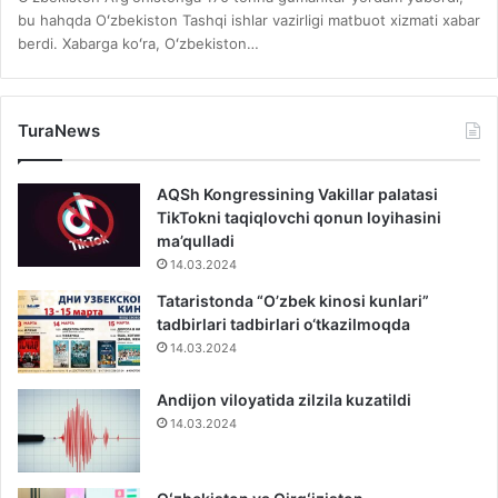
bu hahqda Oʻzbekiston Tashqi ishlar vazirligi matbuot xizmati xabar
berdi. Xabarga koʻra, Oʻzbekiston…
TuraNews
AQSh Kongressining Vakillar palatasi
TikTokni taqiqlovchi qonun loyihasini
ma’qulladi
14.03.2024
Tataristonda “O’zbek kinosi kunlari”
tadbirlari tadbirlari o‘tkazilmoqda
14.03.2024
Andijon viloyatida zilzila kuzatildi
14.03.2024