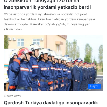
O‘zbekiston Turkiyaga 170 tonna
insonparvarlik yordami yetkazib berdi
O‘zbekistonda yordam uyushmalari va nodavlat notijorat
tashkilotlar tashabbusi bilan boshlatilgan yordam kampaniyasi
davom etmoqda. Mamlakat bo‘ylab yig‘ilib, Turkiyaning yer
silkinishidan…
Hayot
6.02.2023
Qardosh Turkiya davlatiga insonparvarlik