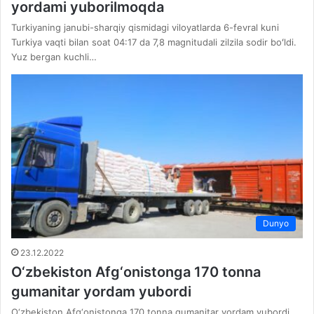
yordami yuborilmoqda
Turkiyaning janubi-sharqiy qismidagi viloyatlarda 6-fevral kuni
Turkiya vaqti bilan soat 04:17 da 7,8 magnitudali zilzila sodir boʻldi.
Yuz bergan kuchli…
Dunyo
23.12.2022
O‘zbekiston Afg‘onistonga 170 tonna
gumanitar yordam yubordi
O‘zbekiston Afg‘onistonga 170 tonna gumanitar yordam yubordi,