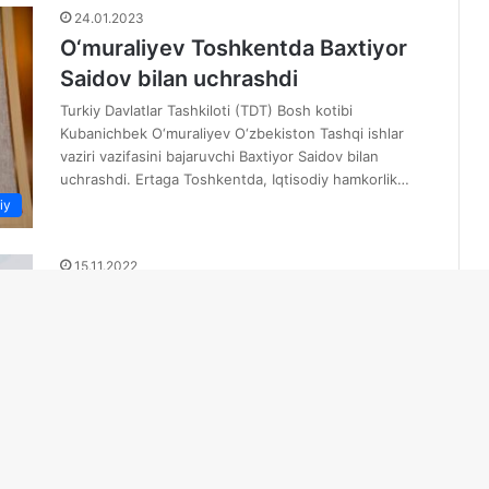
24.01.2023
O‘muraliyev Toshkentda Baxtiyor
Saidov bilan uchrashdi
Turkiy Davlatlar Tashkiloti (TDT) Bosh kotibi
Kubanichbek O‘muraliyev O‘zbekiston Tashqi ishlar
vaziri vazifasini bajaruvchi Baxtiyor Saidov bilan
uchrashdi. Ertaga Toshkentda, Iqtisodiy hamkorlik…
iy
15.11.2022
Gyrgyzystanyñ Türkiýe
Respublikasyndaky ılçisi
Ömüraliýew TDG-niñ baş
sekretary boldy
Özbegistan Respublikasynyň Prezidenti Şawkat
Mirziýoýewiň ýer eýeçiliginde geçirilýän geñeşe
iy
Türkiýe Respublikasynyñ prezidenti Rejep Taýyp
Erdogan, Azerbaýjan Respublikasynyñ prezidenti