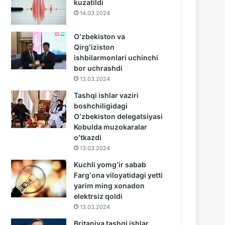
kuzatildi
14.03.2024
Oʻzbekiston va
Qirgʻiziston
ishbilarmonlari uchinchi
bor uchrashdi
13.03.2024
Tashqi ishlar vaziri
boshchiligidagi
Oʻzbekiston delegatsiyasi
Kobulda muzokaralar
oʻtkazdi
13.03.2024
Kuchli yomgʻir sabab
Fargʻona viloyatidagi yetti
yarim ming xonadon
elektrsiz qoldi
13.03.2024
Britaniya tashqi ishlar