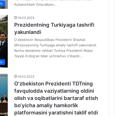
iy
Kubanichbek Omuraliyev…
16.03.2023
Prezidentning Turkiyaga tashrifi
yakunlandi
O‘zbekiston Respublikasi Prezidenti Shavkat
Mirziyoyevning Turkiyaga amaliy tashrifi yakunlandi.
Kecha davlatimiz rahbari Turkiya Prezidenti Rejep
Tayyip Erdog‘an bilan uchrashuv o‘tkazdi.…
iy
16.03.2023
O‘zbekiston Prezidenti TDTning
favqulodda vaziyatlarning oldini
olish va oqibatlarini bartaraf etish
bo‘yicha amaliy hamkorlik
platformasini yaratishni taklif etdi