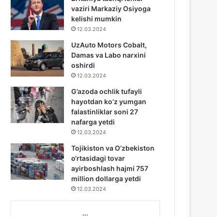
vaziri Markaziy Osiyoga
kelishi mumkin
12.03.2024
UzAuto Motors Cobalt,
Damas va Labo narxini
oshirdi
12.03.2024
G’azoda ochlik tufayli
hayotdan ko’z yumgan
falastinliklar soni 27
nafarga yetdi
12.03.2024
Tojikiston va O‘zbekiston
o‘rtasidagi tovar
ayirboshlash hajmi 757
million dollarga yetdi
12.03.2024
...