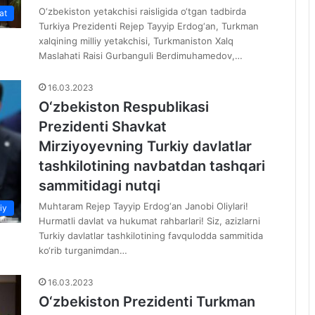
O‘zbekiston yetakchisi raisligida o‘tgan tadbirda
at
Turkiya Prezidenti Rejep Tayyip Erdog‘an, Turkman
xalqining milliy yetakchisi, Turkmaniston Xalq
Maslahati Raisi Gurbanguli Berdimuhamedov,…
16.03.2023
​​​​​​​O‘zbekiston Respublikasi
Prezidenti Shavkat
Mirziyoyevning Turkiy davlatlar
tashkilotining navbatdan tashqari
sammitidagi nutqi
Muhtaram Rejep Tayyip Erdog‘an Janobi Oliylari!
iy
Hurmatli davlat va hukumat rahbarlari! Siz, azizlarni
Turkiy davlatlar tashkilotining favqulodda sammitida
ko‘rib turganimdan…
16.03.2023
O‘zbekiston Prezidenti Turkman