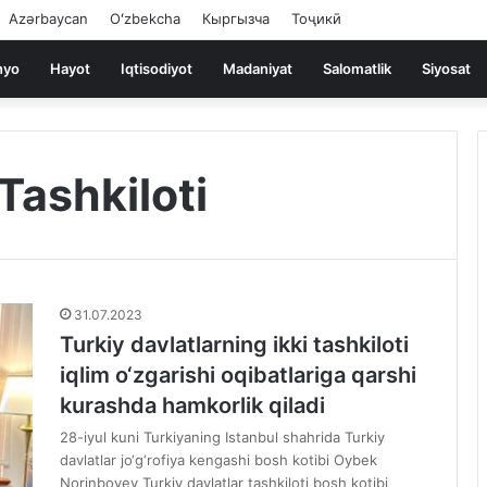
Azərbaycan
Oʻzbekcha
Кыргызча
Тоҷикӣ
nyo
Hayot
Iqtisodiyot
Madaniyat
Salomatlik
Siyosat
Tashkiloti
31.07.2023
Turkiy davlatlarning ikki tashkiloti
iqlim o‘zgarishi oqibatlariga qarshi
kurashda hamkorlik qiladi
28-iyul kuni Turkiyaning Istanbul shahrida Turkiy
davlatlar jo‘g‘rofiya kengashi bosh kotibi Oybek
Norinboyev Turkiy davlatlar tashkiloti bosh kotibi