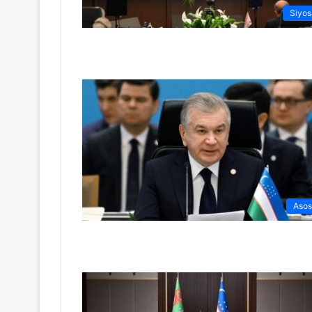
Siyos
Asos