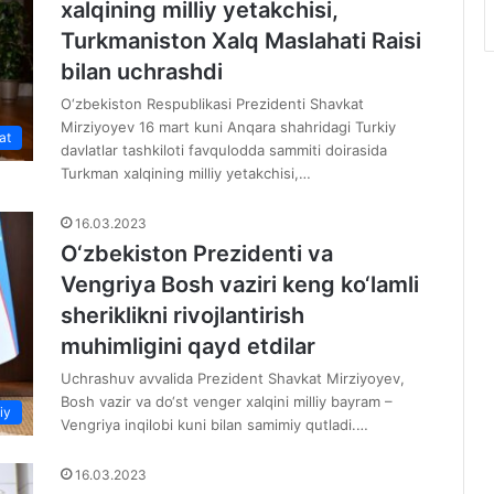
xalqining milliy yetakchisi,
Turkmaniston Xalq Maslahati Raisi
bilan uchrashdi
O‘zbekiston Respublikasi Prezidenti Shavkat
Mirziyoyev 16 mart kuni Anqara shahridagi Turkiy
at
davlatlar tashkiloti favqulodda sammiti doirasida
Turkman xalqining milliy yetakchisi,…
16.03.2023
O‘zbekiston Prezidenti va
Vengriya Bosh vaziri keng ko‘lamli
sheriklikni rivojlantirish
muhimligini qayd etdilar
Uchrashuv avvalida Prezident Shavkat Mirziyoyev,
Bosh vazir va do‘st venger xalqini milliy bayram –
iy
Vengriya inqilobi kuni bilan samimiy qutladi.…
16.03.2023