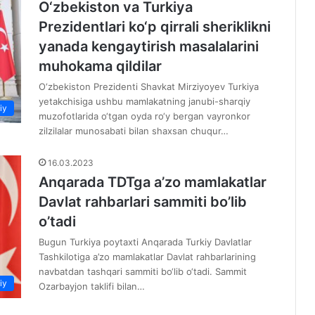
O‘zbekiston va Turkiya
Prezidentlari ko‘p qirrali sheriklikni
yanada kengaytirish masalalarini
muhokama qildilar
O‘zbekiston Prezidenti Shavkat Mirziyoyev Turkiya
yetakchisiga ushbu mamlakatning janubi-sharqiy
iy
muzofotlarida o‘tgan oyda ro‘y bergan vayronkor
zilzilalar munosabati bilan shaxsan chuqur…
16.03.2023
Anqarada TDTga a’zo mamlakatlar
Davlat rahbarlari sammiti bo’lib
o’tadi
Bugun Turkiya poytaxti Anqarada Turkiy Davlatlar
Tashkilotiga a’zo mamlakatlar Davlat rahbarlarining
navbatdan tashqari sammiti bo‘lib o‘tadi. Sammit
iy
Ozarbayjon taklifi bilan…