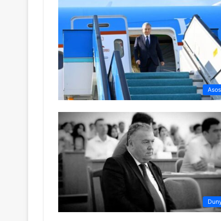
Asos
Dun