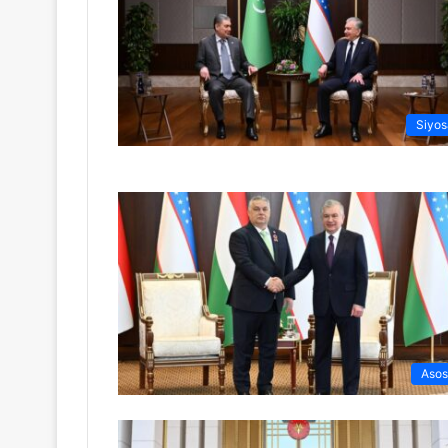
Siyos
Asos