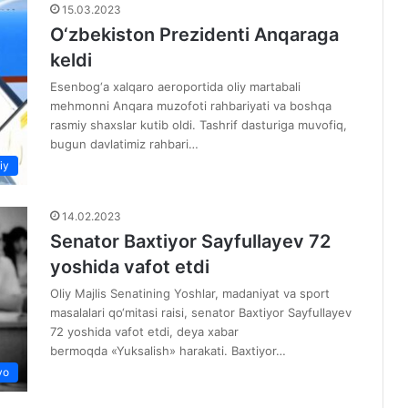
15.03.2023
O‘zbekiston Prezidenti Anqaraga
keldi
Esenbog‘a xalqaro aeroportida oliy martabali
mehmonni Anqara muzofoti rahbariyati va boshqa
rasmiy shaxslar kutib oldi. Tashrif dasturiga muvofiq,
bugun davlatimiz rahbari…
iy
14.02.2023
Senator Baxtiyor Sayfullayev 72
yoshida vafot etdi
Oliy Majlis Senatining Yoshlar, madaniyat va sport
masalalari qo‘mitasi raisi, senator Baxtiyor Sayfullayev
72 yoshida vafot etdi, deya xabar
bermoqda «Yuksalish» harakati. Baxtiyor…
yo