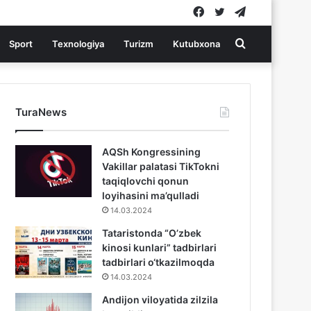
Facebook
Twitter
Telegram
Search
Sport
Texnologiya
Turizm
Kutubxona
for
TuraNews
AQSh Kongressining
Vakillar palatasi TikTokni
taqiqlovchi qonun
loyihasini ma’qulladi
14.03.2024
Tataristonda “O’zbek
kinosi kunlari” tadbirlari
tadbirlari o‘tkazilmoqda
14.03.2024
Andijon viloyatida zilzila