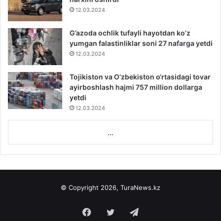
12.03.2024
G’azoda ochlik tufayli hayotdan ko’z
yumgan falastinliklar soni 27 nafarga yetdi
12.03.2024
Tojikiston va O‘zbekiston o‘rtasidagi tovar
ayirboshlash hajmi 757 million dollarga
yetdi
12.03.2024
...
© Copyright 2026, TuraNews.kz
Facebook
Twitter
Telegram