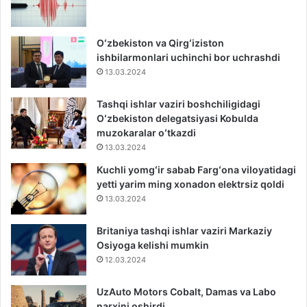
Oʻzbekiston va Qirgʻiziston
ishbilarmonlari uchinchi bor uchrashdi
13.03.2024
Tashqi ishlar vaziri boshchiligidagi
Oʻzbekiston delegatsiyasi Kobulda
muzokaralar oʻtkazdi
13.03.2024
Kuchli yomgʻir sabab Fargʻona viloyatidagi
yetti yarim ming xonadon elektrsiz qoldi
13.03.2024
Britaniya tashqi ishlar vaziri Markaziy
Osiyoga kelishi mumkin
12.03.2024
UzAuto Motors Cobalt, Damas va Labo
narxini oshirdi