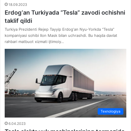
18.09.2023
Erdog‘an Turkiyada “Tesla” zavodi ochishni
taklif qildi
Turkiya Prezidenti Rejep Tayyip Erdog‘an Nyu-Yorkda “Tesla”
kompaniyasi sohibi Ilon Mask bilan uchrashdi. Bu haqda davlat
rahbari matbuot xizmati ijtimoiy…
Texnologiya
6.04.2023