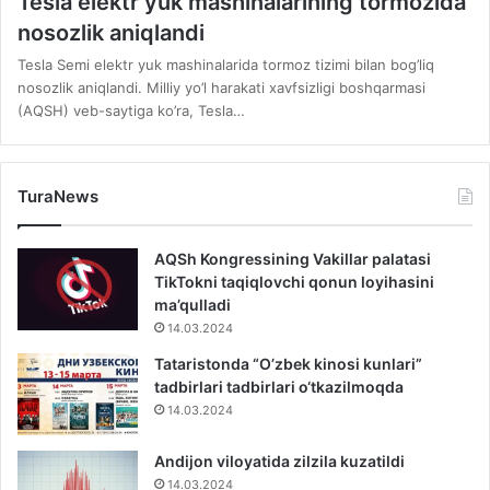
Tesla elektr yuk mashinalarining tormozida
nosozlik aniqlandi
Tesla Semi elektr yuk mashinalarida tormoz tizimi bilan bog’liq
nosozlik aniqlandi. Milliy yo’l harakati xavfsizligi boshqarmasi
(AQSH) veb-saytiga ko’ra, Tesla…
TuraNews
AQSh Kongressining Vakillar palatasi
TikTokni taqiqlovchi qonun loyihasini
ma’qulladi
14.03.2024
Tataristonda “O’zbek kinosi kunlari”
tadbirlari tadbirlari o‘tkazilmoqda
14.03.2024
Andijon viloyatida zilzila kuzatildi
14.03.2024