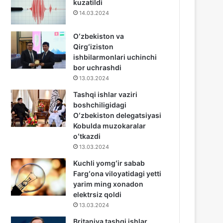
kuzatildi
14.03.2024
Oʻzbekiston va
Qirgʻiziston
ishbilarmonlari uchinchi
bor uchrashdi
13.03.2024
Tashqi ishlar vaziri
boshchiligidagi
Oʻzbekiston delegatsiyasi
Kobulda muzokaralar
oʻtkazdi
13.03.2024
Kuchli yomgʻir sabab
Fargʻona viloyatidagi yetti
yarim ming xonadon
elektrsiz qoldi
13.03.2024
Britaniya tashqi ishlar