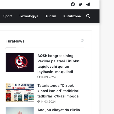
Facebook
Twitter
Telegram
Search
Sport
Texnologiya
Turizm
Kutubxona
for
TuraNews
AQSh Kongressining
Vakillar palatasi TikTokni
taqiqlovchi qonun
loyihasini ma’qulladi
14.03.2024
Tataristonda “O’zbek
kinosi kunlari” tadbirlari
tadbirlari o‘tkazilmoqda
14.03.2024
Andijon viloyatida zilzila