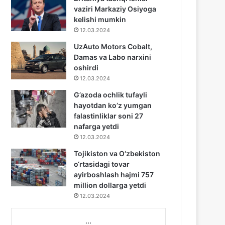
vaziri Markaziy Osiyoga
kelishi mumkin
12.03.2024
UzAuto Motors Cobalt,
Damas va Labo narxini
oshirdi
12.03.2024
G’azoda ochlik tufayli
hayotdan ko’z yumgan
falastinliklar soni 27
nafarga yetdi
12.03.2024
Tojikiston va O‘zbekiston
o‘rtasidagi tovar
ayirboshlash hajmi 757
million dollarga yetdi
12.03.2024
...