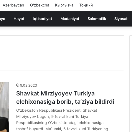
Azərbaycan
Oʻzbekcha
Кыргызча
Тоҷикӣ
nyo
Hayot
Iqtisodiyot
Madaniyat
Salomatlik
Siyosat
9.02.2023
Shavkat Mirziyoyev Turkiya
elchixonasiga borib, ta’ziya bildirdi
O‘zbekiston Respublikasi Prezidenti Shavkat
Mirziyoyev bugun, 9 fevral kuni Turkiya
Respublikasining O‘zbekistondagi elchixonasiga
tashrif buyurdi. Ma’lumki, 6 fevral kuni Turkiyaning…