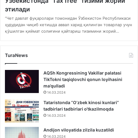
Ўзбекистонда “Тax free” тизими жорий
этилади
“Чет давлат фуқаролари томонидан Ўзбекистон Республикаси
ҳудудидан чиқиб кетишда аввал харид қилинган товарлар учун
қўшилган қиймат солиғини қайтариш тизимини жорий…
TuraNews
AQSh Kongressining Vakillar palatasi
TikTokni taqiqlovchi qonun loyihasini
ma’qulladi
14.03.2024
Tataristonda “O’zbek kinosi kunlari”
tadbirlari tadbirlari o‘tkazilmoqda
14.03.2024
Andijon viloyatida zilzila kuzatildi
14.03.2024