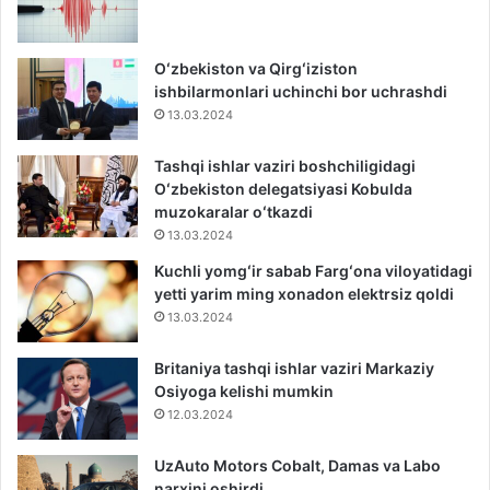
Oʻzbekiston va Qirgʻiziston
ishbilarmonlari uchinchi bor uchrashdi
13.03.2024
Tashqi ishlar vaziri boshchiligidagi
Oʻzbekiston delegatsiyasi Kobulda
muzokaralar oʻtkazdi
13.03.2024
Kuchli yomgʻir sabab Fargʻona viloyatidagi
yetti yarim ming xonadon elektrsiz qoldi
13.03.2024
Britaniya tashqi ishlar vaziri Markaziy
Osiyoga kelishi mumkin
12.03.2024
UzAuto Motors Cobalt, Damas va Labo
narxini oshirdi