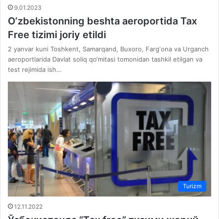
9.01.2023
O‘zbekistonning beshta aeroportida Tax
Free tizimi joriy etildi
2 yanvar kuni Toshkent, Samarqand, Buxoro, Farg‘ona va Urganch
aeroportlarida Davlat soliq qo‘mitasi tomonidan tashkil etilgan va
test rejimida ish…
Turizm
12.11.2022