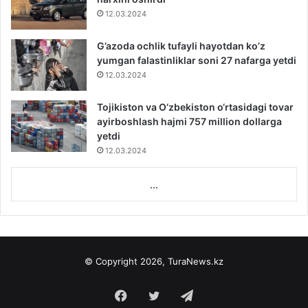
12.03.2024
G’azoda ochlik tufayli hayotdan ko’z
yumgan falastinliklar soni 27 nafarga yetdi
12.03.2024
Tojikiston va O‘zbekiston o‘rtasidagi tovar
ayirboshlash hajmi 757 million dollarga
yetdi
12.03.2024
...
© Copyright 2026, TuraNews.kz
Facebook
Twitter
Telegram