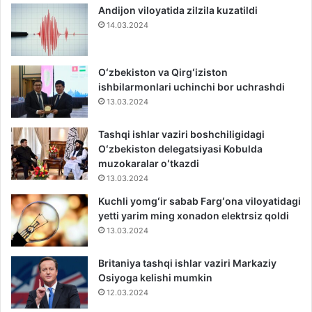
Andijon viloyatida zilzila kuzatildi
14.03.2024
Oʻzbekiston va Qirgʻiziston
ishbilarmonlari uchinchi bor uchrashdi
13.03.2024
Tashqi ishlar vaziri boshchiligidagi
Oʻzbekiston delegatsiyasi Kobulda
muzokaralar oʻtkazdi
13.03.2024
Kuchli yomgʻir sabab Fargʻona viloyatidagi
yetti yarim ming xonadon elektrsiz qoldi
13.03.2024
Britaniya tashqi ishlar vaziri Markaziy
Osiyoga kelishi mumkin
12.03.2024