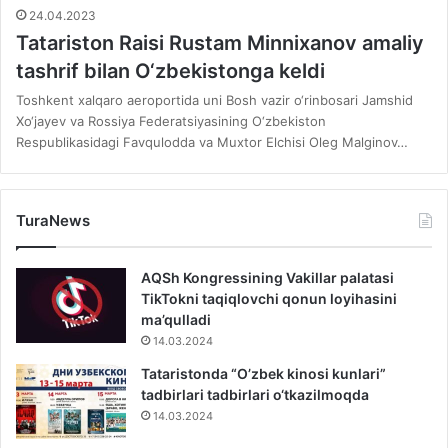
24.04.2023
Tatariston Raisi Rustam Minnixanov amaliy
tashrif bilan O‘zbekistonga keldi
Toshkent xalqaro aeroportida uni Bosh vazir o‘rinbosari Jamshid
Xo‘jayev va Rossiya Federatsiyasining O‘zbekiston
Respublikasidagi Favqulodda va Muxtor Elchisi Oleg Malginov…
TuraNews
AQSh Kongressining Vakillar palatasi
TikTokni taqiqlovchi qonun loyihasini
ma’qulladi
14.03.2024
Tataristonda “O’zbek kinosi kunlari”
tadbirlari tadbirlari o‘tkazilmoqda
14.03.2024