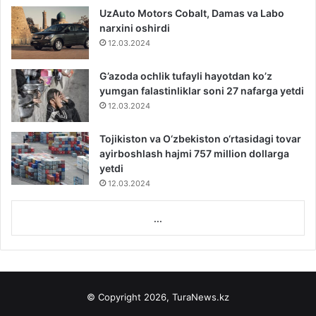
UzAuto Motors Cobalt, Damas va Labo
narxini oshirdi
12.03.2024
G’azoda ochlik tufayli hayotdan ko’z
yumgan falastinliklar soni 27 nafarga yetdi
12.03.2024
Tojikiston va O‘zbekiston o‘rtasidagi tovar
ayirboshlash hajmi 757 million dollarga
yetdi
12.03.2024
...
© Copyright 2026, TuraNews.kz