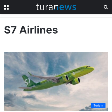
Menu
S
fo
S7 Airlines
Turizm