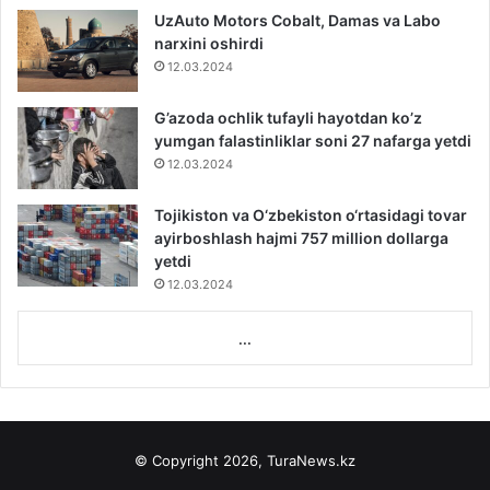
UzAuto Motors Cobalt, Damas va Labo
narxini oshirdi
12.03.2024
G’azoda ochlik tufayli hayotdan ko’z
yumgan falastinliklar soni 27 nafarga yetdi
12.03.2024
Tojikiston va O‘zbekiston o‘rtasidagi tovar
ayirboshlash hajmi 757 million dollarga
yetdi
12.03.2024
...
© Copyright 2026, TuraNews.kz