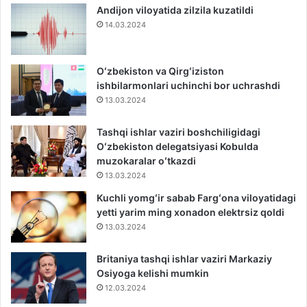
Andijon viloyatida zilzila kuzatildi
14.03.2024
Oʻzbekiston va Qirgʻiziston
ishbilarmonlari uchinchi bor uchrashdi
13.03.2024
Tashqi ishlar vaziri boshchiligidagi
Oʻzbekiston delegatsiyasi Kobulda
muzokaralar oʻtkazdi
13.03.2024
Kuchli yomgʻir sabab Fargʻona viloyatidagi
yetti yarim ming xonadon elektrsiz qoldi
13.03.2024
Britaniya tashqi ishlar vaziri Markaziy
Osiyoga kelishi mumkin
12.03.2024