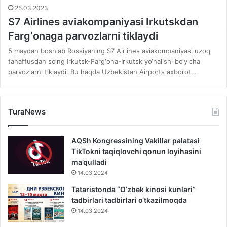
25.03.2023
S7 Airlines aviakompaniyasi Irkutskdan
Farg‘onaga parvozlarni tiklaydi
5 maydan boshlab Rossiyaning S7 Airlines aviakompaniyasi uzoq
tanaffusdan so‘ng Irkutsk-Farg‘ona-Irkutsk yo‘nalishi bo‘yicha
parvozlarni tiklaydi. Bu haqda Uzbekistan Airports axborot…
TuraNews
AQSh Kongressining Vakillar palatasi
TikTokni taqiqlovchi qonun loyihasini
ma’qulladi
14.03.2024
Tataristonda “O’zbek kinosi kunlari”
tadbirlari tadbirlari o‘tkazilmoqda
14.03.2024