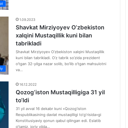
ot
1.09.2023
Shavkat Mirziyoyev O‘zbekiston
xalqini Mustaqillik kuni bilan
tabrikladi
Shavkat Mirziyoyev O’zbekiston xalqini Mustaqillik
kuni bilan tabrikladi. O’z tabrik so’zida prezident
o’tgan 32-yilga nazar solib, bo’lib o’tgan mahsulotni
iy
va…
16.12.2022
Qozog‘iston Mustaqilligiga 31 yil
to‘ldi
31 yil avval 16 dekabr kuni «Qozog‘iston
Respublikasining davlat mustaqilligi to‘g‘risida»gi
Konstitusiyaviy qonun qabul qilingan edi. Eslatib
o‘tamiz, joriy yilda…