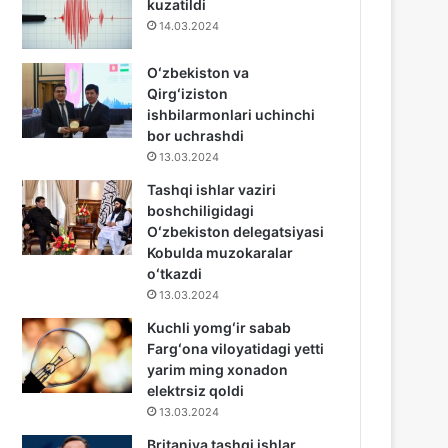
kuzatildi
14.03.2024
Oʻzbekiston va
Qirgʻiziston
ishbilarmonlari uchinchi
bor uchrashdi
13.03.2024
Tashqi ishlar vaziri
boshchiligidagi
Oʻzbekiston delegatsiyasi
Kobulda muzokaralar
oʻtkazdi
13.03.2024
Kuchli yomgʻir sabab
Fargʻona viloyatidagi yetti
yarim ming xonadon
elektrsiz qoldi
13.03.2024
Britaniya tashqi ishlar