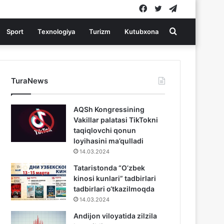
Facebook
Twitter
Telegram
Search
Sport
Texnologiya
Turizm
Kutubxona
for
TuraNews
AQSh Kongressining
Vakillar palatasi TikTokni
taqiqlovchi qonun
loyihasini ma’qulladi
14.03.2024
Tataristonda “O’zbek
kinosi kunlari” tadbirlari
tadbirlari o‘tkazilmoqda
14.03.2024
Andijon viloyatida zilzila