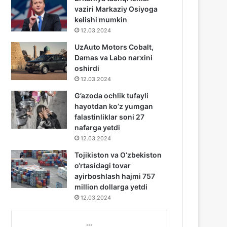
vaziri Markaziy Osiyoga
kelishi mumkin
12.03.2024
UzAuto Motors Cobalt,
Damas va Labo narxini
oshirdi
12.03.2024
G’azoda ochlik tufayli
hayotdan ko’z yumgan
falastinliklar soni 27
nafarga yetdi
12.03.2024
Tojikiston va O‘zbekiston
o‘rtasidagi tovar
ayirboshlash hajmi 757
million dollarga yetdi
12.03.2024
...