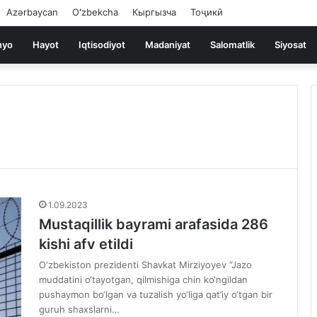
Azərbaycan
Oʻzbekcha
Кыргызча
Тоҷикӣ
nyo
Hayot
Iqtisodiyot
Madaniyat
Salomatlik
Siyosat
1.09.2023
Mustaqillik bayrami arafasida 286
kishi afv etildi
O‘zbekiston prezidenti Shavkat Mirziyoyev “Jazo
muddatini o‘tayotgan, qilmishiga chin ko‘ngildan
pushaymon bo‘lgan va tuzalish yo‘liga qat’iy o‘tgan bir
guruh shaxslarni…