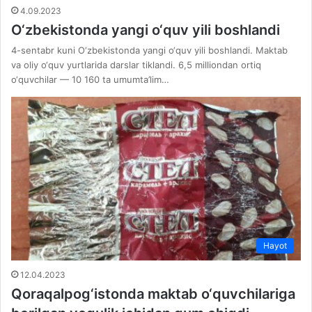
4.09.2023
O‘zbekistonda yangi o‘quv yili boshlandi
4-sentabr kuni O‘zbekistonda yangi o‘quv yili boshlandi. Maktab
va oliy o‘quv yurtlarida darslar tiklandi. 6,5 milliondan ortiq
o‘quvchilar — 10 160 ta umumta’lim…
Hayot
12.04.2023
Qoraqalpog‘istonda maktab o‘quvchilariga