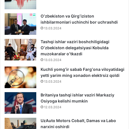
Oʻzbekiston va Qirgʻiziston
ishbilarmonlari uchinchi bor uchrashdi
13.03.2024
Tashqi ishlar vaziri boshchiligidagi
Oʻzbekiston delegatsiyasi Kobulda
muzokaralar oʻtkazdi
13.03.2024
Kuchli yomgʻir sabab Fargʻona viloyatidagi
yetti yarim ming xonadon elektrsiz qoldi
13.03.2024
Britaniya tashqi ishlar vaziri Markaziy
Osiyoga kelishi mumkin
12.03.2024
UzAuto Motors Cobalt, Damas va Labo
narxini oshirdi