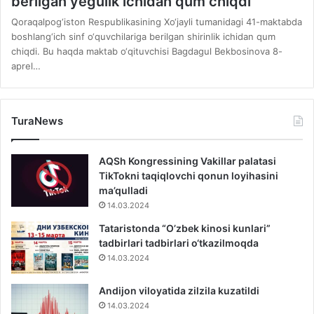
berilgan yegulik ichidan qum chiqdi
Qoraqalpog‘iston Respublikasining Xo‘jayli tumanidagi 41-maktabda
boshlang‘ich sinf o‘quvchilariga berilgan shirinlik ichidan qum
chiqdi. Bu haqda maktab o‘qituvchisi Bagdagul Bekbosinova 8-
aprel…
TuraNews
AQSh Kongressining Vakillar palatasi
TikTokni taqiqlovchi qonun loyihasini
ma’qulladi
14.03.2024
Tataristonda “O’zbek kinosi kunlari”
tadbirlari tadbirlari o‘tkazilmoqda
14.03.2024
Andijon viloyatida zilzila kuzatildi
14.03.2024