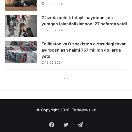
12.03.2024
G’azoda ochlik tufayli hayotdan ko’z
yumgan falastinliklar soni 27 nafarga yetdi
12.03.2024
Tojikiston va O‘zbekiston o‘rtasidagi tovar
ayirboshlash hajmi 757 million dollarga
yetdi
12.03.2024
...
© Copyright 2026, TuraNews.kz
Facebook
Twitter
Telegram