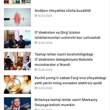
Andijon viloyatida zilzila kuzatildi
14.03.2024
Oʻzbekiston va Qirgʻiziston
ishbilarmonlari uchinchi bor uchrashdi
13.03.2024
Tashqi ishlar vaziri boshchiligidagi
Oʻzbekiston delegatsiyasi Kobulda
muzokaralar oʻtkazdi
13.03.2024
Kuchli yomgʻir sabab Fargʻona viloyatidagi
yetti yarim ming xonadon elektrsiz qoldi
13.03.2024
Britaniya tashqi ishlar vaziri Markaziy
Osiyoga kelishi mumkin