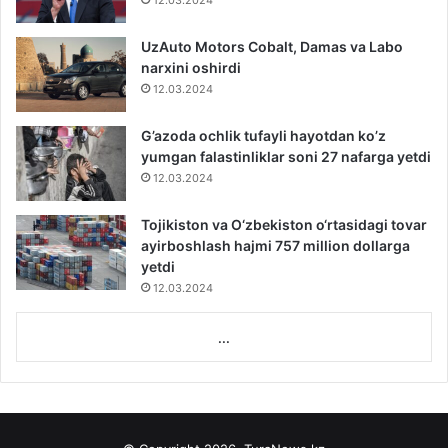
12.03.2024
UzAuto Motors Cobalt, Damas va Labo
narxini oshirdi
12.03.2024
G’azoda ochlik tufayli hayotdan ko’z
yumgan falastinliklar soni 27 nafarga yetdi
12.03.2024
Tojikiston va O‘zbekiston o‘rtasidagi tovar
ayirboshlash hajmi 757 million dollarga
yetdi
12.03.2024
...