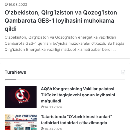
16.03.2023
O‘zbekiston, Qirg‘iziston va Qozog‘iston
Qambarota GES-1 loyihasini muhokama
qildi
O‘zbekiston, Qirg‘iziston va Qozog‘iston energetika vazirliklari
Qambarota GES-1 qurilishi bo‘yicha muzokaralar o‘tkazdi. Bu haqda
Qirg‘iziston Energetika vazirligi matbuot xizmati xabar berdi.…
TuraNews
AQSh Kongressining Vakillar palatasi
TikTokni taqiqlovchi qonun loyihasini
ma’qulladi
14.03.2024
Tataristonda “O’zbek kinosi kunlari”
tadbirlari tadbirlari o‘tkazilmoqda
14.03.2024