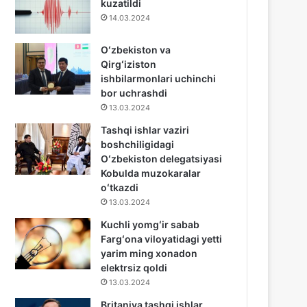
kuzatildi
14.03.2024
Oʻzbekiston va
Qirgʻiziston
ishbilarmonlari uchinchi
bor uchrashdi
13.03.2024
Tashqi ishlar vaziri
boshchiligidagi
Oʻzbekiston delegatsiyasi
Kobulda muzokaralar
oʻtkazdi
13.03.2024
Kuchli yomgʻir sabab
Fargʻona viloyatidagi yetti
yarim ming xonadon
elektrsiz qoldi
13.03.2024
Britaniya tashqi ishlar