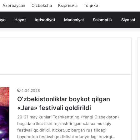
Azərbaycan
Oʻzbekcha
Кыргызча
Тоҷикӣ
nyo
Hayot
Iqtisodiyot
Madaniyat
Salomatlik
Siyosat
4.04.2023
O‘zbekistonliklar boykot qilgan
«Jara» festivali qoldirildi
20-21 may kunlari Toshkentning «Yangi O‘zbekiston»
bog‘ida o‘tkazilishi rejalashtirilgan «Jara» musiqiy
festivali qoldirildi. Iticket.uz bergan rus tilidagi
bayonotda festival qoldirilishi «dunyodagi hozirgi…