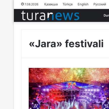
Қазақша
Türkçe
English
Русский
7.08.2026
Du
«Jara» festivali