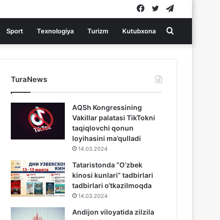
Facebook
Twitter
Telegram
Search
Sport
Texnologiya
Turizm
Kutubxona
for
TuraNews
AQSh Kongressining
Vakillar palatasi TikTokni
taqiqlovchi qonun
loyihasini ma’qulladi
14.03.2024
Tataristonda “O’zbek
kinosi kunlari” tadbirlari
tadbirlari o‘tkazilmoqda
14.03.2024
Andijon viloyatida zilzila