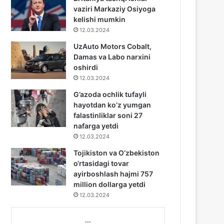
vaziri Markaziy Osiyoga
kelishi mumkin
12.03.2024
UzAuto Motors Cobalt,
Damas va Labo narxini
oshirdi
12.03.2024
G’azoda ochlik tufayli
hayotdan ko’z yumgan
falastinliklar soni 27
nafarga yetdi
12.03.2024
Tojikiston va O‘zbekiston
o‘rtasidagi tovar
ayirboshlash hajmi 757
million dollarga yetdi
12.03.2024
...