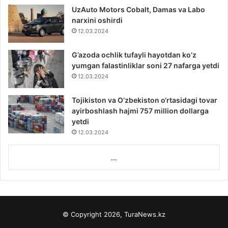
UzAuto Motors Cobalt, Damas va Labo
narxini oshirdi
12.03.2024
G’azoda ochlik tufayli hayotdan ko’z
yumgan falastinliklar soni 27 nafarga yetdi
12.03.2024
Tojikiston va O‘zbekiston o‘rtasidagi tovar
ayirboshlash hajmi 757 million dollarga
yetdi
12.03.2024
...
© Copyright 2026, TuraNews.kz