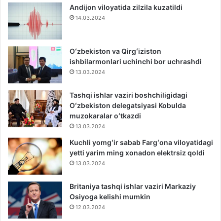
Andijon viloyatida zilzila kuzatildi
14.03.2024
Oʻzbekiston va Qirgʻiziston
ishbilarmonlari uchinchi bor uchrashdi
13.03.2024
Tashqi ishlar vaziri boshchiligidagi
Oʻzbekiston delegatsiyasi Kobulda
muzokaralar oʻtkazdi
13.03.2024
Kuchli yomgʻir sabab Fargʻona viloyatidagi
yetti yarim ming xonadon elektrsiz qoldi
13.03.2024
Britaniya tashqi ishlar vaziri Markaziy
Osiyoga kelishi mumkin
12.03.2024