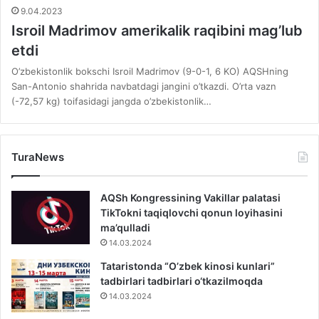
9.04.2023
Isroil Madrimov amerikalik raqibini mag’lub
etdi
O’zbekistonlik bokschi Isroil Madrimov (9-0-1, 6 KO) AQSHning
San-Antonio shahrida navbatdagi jangini o’tkazdi. O’rta vazn
(-72,57 kg) toifasidagi jangda o’zbekistonlik…
TuraNews
AQSh Kongressining Vakillar palatasi
TikTokni taqiqlovchi qonun loyihasini
ma’qulladi
14.03.2024
Tataristonda “O’zbek kinosi kunlari”
tadbirlari tadbirlari o‘tkazilmoqda
14.03.2024