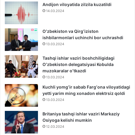
Andijon viloyatida zilzila kuzatildi
14.03.2024
Oʻzbekiston va Qirgʻiziston
ishbilarmonlari uchinchi bor uchrashdi
13.03.2024
Tashqi ishlar vaziri boshchiligidagi
Oʻzbekiston delegatsiyasi Kobulda
muzokaralar oʻtkazdi
13.03.2024
Kuchli yomgʻir sabab Fargʻona viloyatidagi
yetti yarim ming xonadon elektrsiz qoldi
13.03.2024
Britaniya tashqi ishlar vaziri Markaziy
Osiyoga kelishi mumkin
12.03.2024