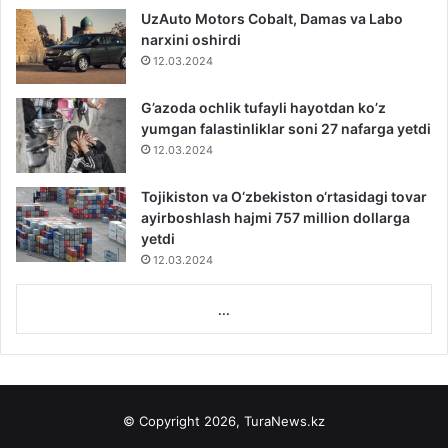
UzAuto Motors Cobalt, Damas va Labo
narxini oshirdi
12.03.2024
G’azoda ochlik tufayli hayotdan ko’z
yumgan falastinliklar soni 27 nafarga yetdi
12.03.2024
Tojikiston va O‘zbekiston o‘rtasidagi tovar
ayirboshlash hajmi 757 million dollarga
yetdi
12.03.2024
...
© Copyright 2026, TuraNews.kz