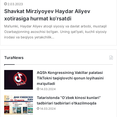
2.03.2023
Shavkat Mirziyoyev Haydar Aliyev
xotirasiga hurmat ko‘rsatdi
Ma’lumki, Haydar Aliyev atoqli siyosiy va davlat arbobi, mustaqil
Ozarbayjonning asoschisi bo‘lgan. Uning qat’iyati, kuchli siyosiy
irodasi va beqiyos yetakchilik…
TuraNews
AQSh Kongressining Vakillar palatasi
TikTokni taqiqlovchi qonun loyihasini
ma’qulladi
14.03.2024
Tataristonda “O’zbek kinosi kunlari”
tadbirlari tadbirlari o‘tkazilmoqda
14.03.2024