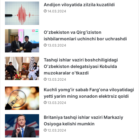
Andijon viloyatida zilzila kuzatildi
14.03.2024
Oʻzbekiston va Qirgʻiziston
ishbilarmonlari uchinchi bor uchrashdi
13.03.2024
Tashqi ishlar vaziri boshchiligidagi
Oʻzbekiston delegatsiyasi Kobulda
muzokaralar oʻtkazdi
13.03.2024
Kuchli yomgʻir sabab Fargʻona viloyatidagi
yetti yarim ming xonadon elektrsiz qoldi
13.03.2024
Britaniya tashqi ishlar vaziri Markaziy
Osiyoga kelishi mumkin
12.03.2024