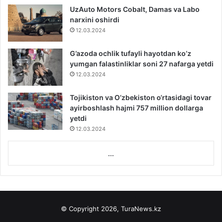
UzAuto Motors Cobalt, Damas va Labo
narxini oshirdi
12.03.2024
G’azoda ochlik tufayli hayotdan ko’z
yumgan falastinliklar soni 27 nafarga yetdi
12.03.2024
Tojikiston va O‘zbekiston o‘rtasidagi tovar
ayirboshlash hajmi 757 million dollarga
yetdi
12.03.2024
...
© Copyright 2026, TuraNews.kz