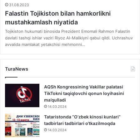
31.08.2023
Falastin Tojikiston bilan hamkorlikni
mustahkamlash niyatida
Tojikiston hukumati binosida Prezident Emomali Rahmon Falastin
davlati tashqi ishlar vaziri Riyoz Al-Malikiyni qabul qildi. Uchrashuv
avvalida mamlakat yetakchisi mehmonni…
TuraNews
AQSh Kongressining Vakillar palatasi
TikTokni taqiqlovchi qonun loyihasini
ma’qulladi
14.03.2024
Tataristonda “O’zbek kinosi kunlari”
tadbirlari tadbirlari o‘tkazilmoqda
14.03.2024