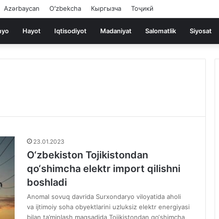
Azərbaycan
Oʻzbekcha
Кыргызча
Тоҷикӣ
nyo
Hayot
Iqtisodiyot
Madaniyat
Salomatlik
Siyosat
23.01.2023
O‘zbekiston Tojikistondan
qo‘shimcha elektr import qilishni
boshladi
Anomal sovuq davrida Surxondaryo viloyatida aholi
va ijtimoiy soha obyektlarini uzluksiz elektr energiyasi
bilan ta’minlash maqsadida Tojikistondan qo‘shimcha