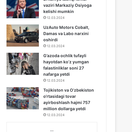
vaziri Markaziy Osiyoga
kelishi mumkin
12.03.2024
UzAuto Motors Cobalt,
Damas va Labo narxini
oshirdi
12.03.2024
G’azoda ochlik tufayli
hayotdan ko’z yumgan
falastinliklar soni 27
nafarga yetdi
12.03.2024
Tojikiston va O‘zbekiston
o‘rtasidagi tovar
ayirboshlash hajmi 757
million dollarga yetdi
12.03.2024
...