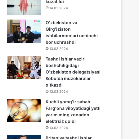
kuzatildi
14.03.2024
Oʻzbekiston va
Qirgʻiziston
ishbilarmonlari uchinchi
bor uchrashdi
13.03.2024
Tashqi ishlar vaziri
boshchiligidagi
Oʻzbekiston delegatsiyasi
Kobulda muzokaralar
oʻtkazdi
13.03.2024
Kuchli yomgʻir sabab
Fargʻona viloyatidagi yetti
yarim ming xonadon
elektrsiz qoldi
13.03.2024
Britaniya tashqi ishlar