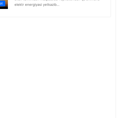
ot
elektr energiyasi yetkazib…