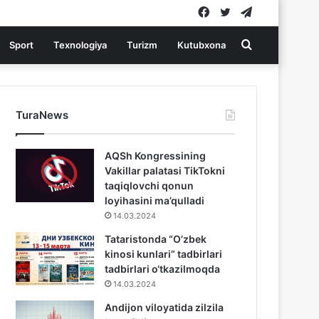
Facebook
Twitter
Telegram
Search
Sport
Texnologiya
Turizm
Kutubxona
for
TuraNews
AQSh Kongressining
Vakillar palatasi TikTokni
taqiqlovchi qonun
loyihasini ma’qulladi
14.03.2024
Tataristonda “O’zbek
kinosi kunlari” tadbirlari
tadbirlari o‘tkazilmoqda
14.03.2024
Andijon viloyatida zilzila