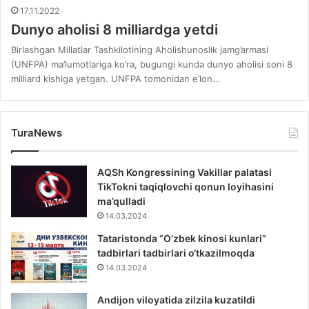
17.11.2022
Dunyo aholisi 8 milliardga yetdi
Birlashgan Millatlar Tashkilotining Aholishunoslik jamg’armasi
(UNFPA) ma’lumotlariga ko’ra, bugungi kunda dunyo aholisi soni 8
milliard kishiga yetgan. UNFPA tomonidan e’lon…
TuraNews
AQSh Kongressining Vakillar palatasi
TikTokni taqiqlovchi qonun loyihasini
ma’qulladi
14.03.2024
Tataristonda “O’zbek kinosi kunlari”
tadbirlari tadbirlari o‘tkazilmoqda
14.03.2024
Andijon viloyatida zilzila kuzatildi