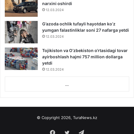
narxini oshirdi
12.03.2024
G’azoda ochlik tufayli hayotdan ko’z
yumgan falastinliklar soni 27 nafarga yetdi
12.03.2024
Tojikiston va O‘zbekiston o‘rtasidagi tovar
ayirboshlash hajmi 757 million dollarga
yetdi
12.03.2024
...
© Copyright 2026, TuraNews.kz
Facebook
Twitter
Telegram