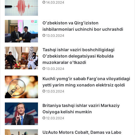
14.03.2024
Oʻzbekiston va Qirgʻiziston
ishbilarmonlari uchinchi bor uchrashdi
13.03.2024
Tashqi ishlar vaziri boshchiligidagi
Oʻzbekiston delegatsiyasi Kobulda
muzokaralar oʻtkazdi
13.03.2024
Kuchli yomgʻir sabab Fargʻona viloyatidagi
yetti yarim ming xonadon elektrsiz qoldi
13.03.2024
Britaniya tashqi ishlar vaziri Markaziy
Osiyoga kelishi mumkin
12.03.2024
UzAuto Motors Cobalt, Damas va Labo