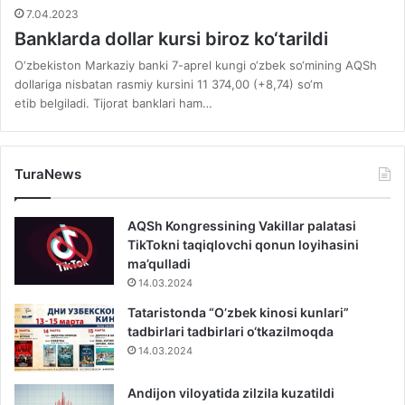
7.04.2023
Banklarda dollar kursi biroz ko‘tarildi
O‘zbekiston Markaziy banki 7-aprel kungi o‘zbek so‘mining AQSh
dollariga nisbatan rasmiy kursini 11 374,00 (+8,74) so‘m
etib belgiladi. Tijorat banklari ham…
TuraNews
AQSh Kongressining Vakillar palatasi
TikTokni taqiqlovchi qonun loyihasini
ma’qulladi
14.03.2024
Tataristonda “O’zbek kinosi kunlari”
tadbirlari tadbirlari o‘tkazilmoqda
14.03.2024
Andijon viloyatida zilzila kuzatildi