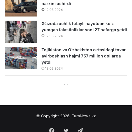
narxini oshirdi
12.03.2024
G’azoda ochlik tufayli hayotdan ko’z
yumgan falastinliklar soni 27 nafarga yetdi
12.03.2024
Tojikiston va O‘zbekiston o‘rtasidagi tovar
ayirboshlash hajmi 757 million dollarga
yetdi
12.03.2024
...
© Copyright 2026, TuraNews.kz
Facebook
Twitter
Telegram