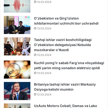
14.03.2024
Oʻzbekiston va Qirgʻiziston
ishbilarmonlari uchinchi bor uchrashdi
13.03.2024
Tashqi ishlar vaziri boshchiligidagi
Oʻzbekiston delegatsiyasi Kobulda
muzokaralar oʻtkazdi
13.03.2024
Kuchli yomgʻir sabab Fargʻona viloyatidagi
yetti yarim ming xonadon elektrsiz qoldi
13.03.2024
Britaniya tashqi ishlar vaziri Markaziy
Osiyoga kelishi mumkin
12.03.2024
UzAuto Motors Cobalt, Damas va Labo