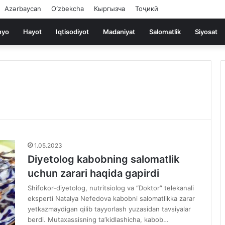
Azərbaycan
Oʻzbekcha
Кыргызча
Тоҷикӣ
nyo
Hayot
Iqtisodiyot
Madaniyat
Salomatlik
Siyosat
1.05.2023
Diyetolog kabobning salomatlik
uchun zarari haqida gapirdi
Shifokor-diyetolog, nutritsiolog va “Doktor” telekanali
eksperti Natalya Nefedova kabobni salomatlikka zarar
yetkazmaydigan qilib tayyorlash yuzasidan tavsiyalar
berdi. Mutaxassisning taʼkidlashicha, kabob…