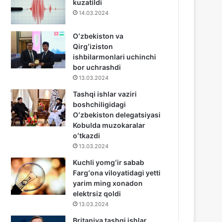
kuzatildi
14.03.2024
Oʻzbekiston va
Qirgʻiziston
ishbilarmonlari uchinchi
bor uchrashdi
13.03.2024
Tashqi ishlar vaziri
boshchiligidagi
Oʻzbekiston delegatsiyasi
Kobulda muzokaralar
oʻtkazdi
13.03.2024
Kuchli yomgʻir sabab
Fargʻona viloyatidagi yetti
yarim ming xonadon
elektrsiz qoldi
13.03.2024
Britaniya tashqi ishlar