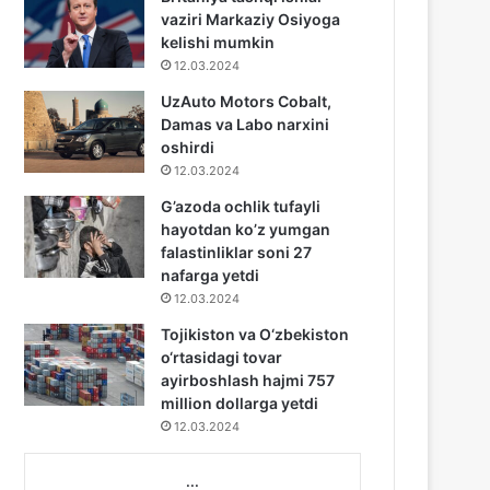
vaziri Markaziy Osiyoga
kelishi mumkin
12.03.2024
UzAuto Motors Cobalt,
Damas va Labo narxini
oshirdi
12.03.2024
G’azoda ochlik tufayli
hayotdan ko’z yumgan
falastinliklar soni 27
nafarga yetdi
12.03.2024
Tojikiston va O‘zbekiston
o‘rtasidagi tovar
ayirboshlash hajmi 757
million dollarga yetdi
12.03.2024
...