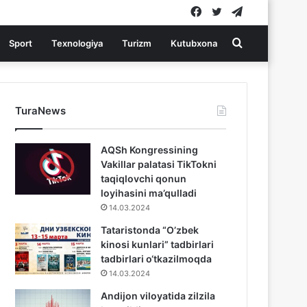
Facebook
Twitter
Telegram
Search
Sport
Texnologiya
Turizm
Kutubxona
for
TuraNews
AQSh Kongressining
Vakillar palatasi TikTokni
taqiqlovchi qonun
loyihasini ma’qulladi
14.03.2024
Tataristonda “O’zbek
kinosi kunlari” tadbirlari
tadbirlari o‘tkazilmoqda
14.03.2024
Andijon viloyatida zilzila