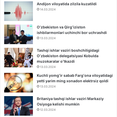
Andijon viloyatida zilzila kuzatildi
14.03.2024
Oʻzbekiston va Qirgʻiziston
ishbilarmonlari uchinchi bor uchrashdi
13.03.2024
Tashqi ishlar vaziri boshchiligidagi
Oʻzbekiston delegatsiyasi Kobulda
muzokaralar oʻtkazdi
13.03.2024
Kuchli yomgʻir sabab Fargʻona viloyatidagi
yetti yarim ming xonadon elektrsiz qoldi
13.03.2024
Britaniya tashqi ishlar vaziri Markaziy
Osiyoga kelishi mumkin
12.03.2024