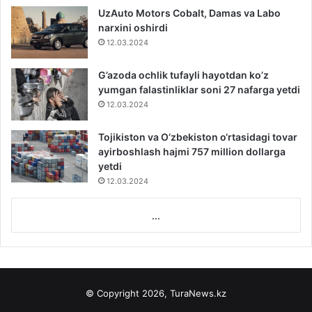
UzAuto Motors Cobalt, Damas va Labo
narxini oshirdi
12.03.2024
G’azoda ochlik tufayli hayotdan ko’z
yumgan falastinliklar soni 27 nafarga yetdi
12.03.2024
Tojikiston va O‘zbekiston o‘rtasidagi tovar
ayirboshlash hajmi 757 million dollarga
yetdi
12.03.2024
...
© Copyright 2026, TuraNews.kz