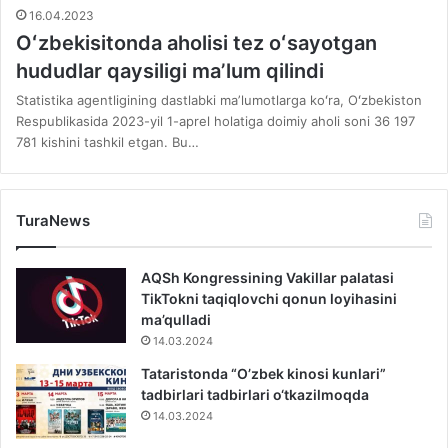
16.04.2023
Oʻzbekisitonda aholisi tez oʻsayotgan
hududlar qaysiligi maʼlum qilindi
Statistika agentligining dastlabki maʼlumotlarga koʻra, Oʻzbekiston
Respublikasida 2023-yil 1-aprel holatiga doimiy aholi soni 36 197
781 kishini tashkil etgan. Bu…
TuraNews
AQSh Kongressining Vakillar palatasi
TikTokni taqiqlovchi qonun loyihasini
ma’qulladi
14.03.2024
Tataristonda “O’zbek kinosi kunlari”
tadbirlari tadbirlari o‘tkazilmoqda
14.03.2024