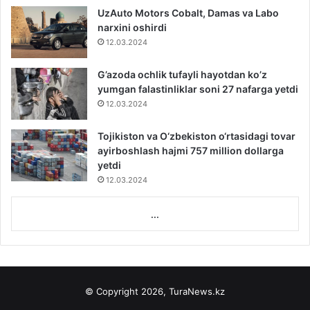
UzAuto Motors Cobalt, Damas va Labo
narxini oshirdi
12.03.2024
G’azoda ochlik tufayli hayotdan ko’z
yumgan falastinliklar soni 27 nafarga yetdi
12.03.2024
Tojikiston va O‘zbekiston o‘rtasidagi tovar
ayirboshlash hajmi 757 million dollarga
yetdi
12.03.2024
...
© Copyright 2026, TuraNews.kz