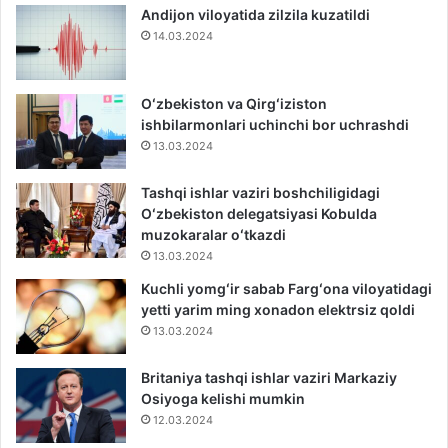
Andijon viloyatida zilzila kuzatildi
14.03.2024
Oʻzbekiston va Qirgʻiziston
ishbilarmonlari uchinchi bor uchrashdi
13.03.2024
Tashqi ishlar vaziri boshchiligidagi
Oʻzbekiston delegatsiyasi Kobulda
muzokaralar oʻtkazdi
13.03.2024
Kuchli yomgʻir sabab Fargʻona viloyatidagi
yetti yarim ming xonadon elektrsiz qoldi
13.03.2024
Britaniya tashqi ishlar vaziri Markaziy
Osiyoga kelishi mumkin
12.03.2024