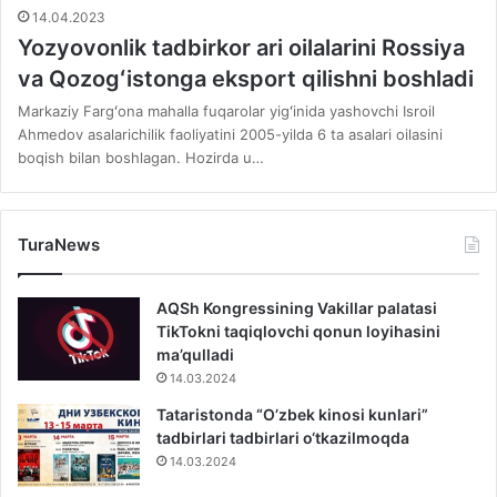
14.04.2023
Yozyovonlik tadbirkor ari oilalarini Rossiya
va Qozogʻistonga eksport qilishni boshladi
Markaziy Fargʻona mahalla fuqarolar yigʻinida yashovchi Isroil
Ahmedov asalarichilik faoliyatini 2005-yilda 6 ta asalari oilasini
boqish bilan boshlagan. Hozirda u…
TuraNews
AQSh Kongressining Vakillar palatasi
TikTokni taqiqlovchi qonun loyihasini
ma’qulladi
14.03.2024
Tataristonda “O’zbek kinosi kunlari”
tadbirlari tadbirlari o‘tkazilmoqda
14.03.2024