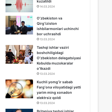
kuzatildi
14.03.2024
Oʻzbekiston va
Qirgʻiziston
ishbilarmonlari uchinchi
bor uchrashdi
13.03.2024
Tashqi ishlar vaziri
boshchiligidagi
Oʻzbekiston delegatsiyasi
Kobulda muzokaralar
oʻtkazdi
13.03.2024
Kuchli yomgʻir sabab
Fargʻona viloyatidagi yetti
yarim ming xonadon
elektrsiz qoldi
13.03.2024
Britaniya tashqi ishlar