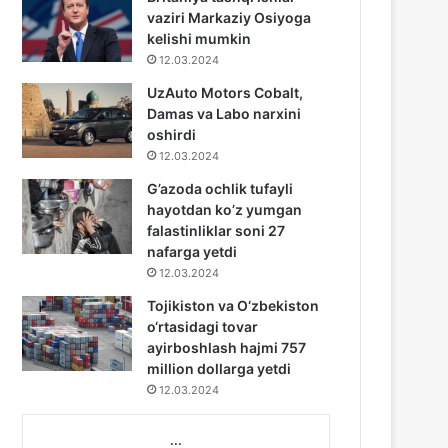
vaziri Markaziy Osiyoga
kelishi mumkin
12.03.2024
UzAuto Motors Cobalt,
Damas va Labo narxini
oshirdi
12.03.2024
G’azoda ochlik tufayli
hayotdan ko’z yumgan
falastinliklar soni 27
nafarga yetdi
12.03.2024
Tojikiston va O‘zbekiston
o‘rtasidagi tovar
ayirboshlash hajmi 757
million dollarga yetdi
12.03.2024
...