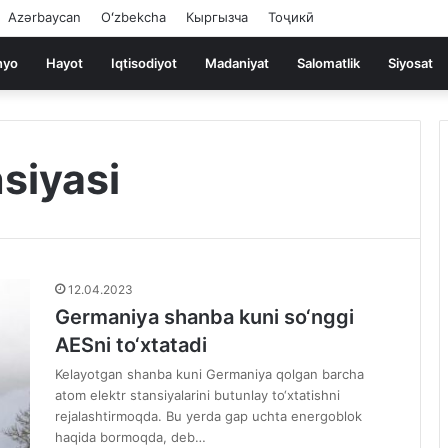
Azərbaycan
Oʻzbekcha
Кыргызча
Тоҷикӣ
nyo
Hayot
Iqtisodiyot
Madaniyat
Salomatlik
Siyosat
siyasi
12.04.2023
Germaniya shanba kuni so‘nggi
AESni to‘xtatadi
Kelayotgan shanba kuni Germaniya qolgan barcha
atom elektr stansiyalarini butunlay to‘xtatishni
rejalashtirmoqda. Bu yerda gap uchta energoblok
haqida bormoqda, deb…