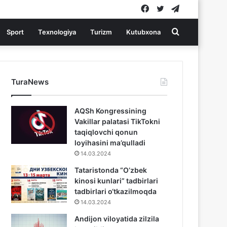
Facebook
Twitter
Telegram
Search
Sport
Texnologiya
Turizm
Kutubxona
for
TuraNews
AQSh Kongressining
Vakillar palatasi TikTokni
taqiqlovchi qonun
loyihasini ma’qulladi
14.03.2024
Tataristonda “O’zbek
kinosi kunlari” tadbirlari
tadbirlari o‘tkazilmoqda
14.03.2024
Andijon viloyatida zilzila