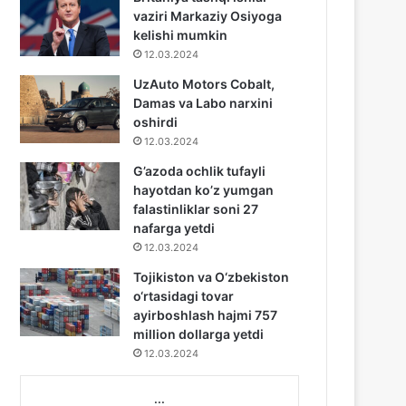
vaziri Markaziy Osiyoga
kelishi mumkin
12.03.2024
UzAuto Motors Cobalt,
Damas va Labo narxini
oshirdi
12.03.2024
G’azoda ochlik tufayli
hayotdan ko’z yumgan
falastinliklar soni 27
nafarga yetdi
12.03.2024
Tojikiston va O‘zbekiston
o‘rtasidagi tovar
ayirboshlash hajmi 757
million dollarga yetdi
12.03.2024
...