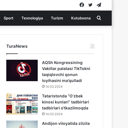
Facebook
Twitter
Telegram
Search
Sport
Texnologiya
Turizm
Kutubxona
for
TuraNews
AQSh Kongressining
Vakillar palatasi TikTokni
taqiqlovchi qonun
loyihasini ma’qulladi
14.03.2024
Tataristonda “O’zbek
kinosi kunlari” tadbirlari
tadbirlari o‘tkazilmoqda
14.03.2024
Andijon viloyatida zilzila