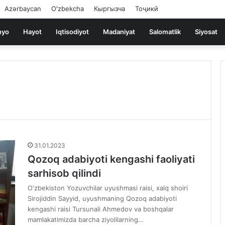
Azərbaycan
Oʻzbekcha
Кыргызча
Тоҷикӣ
nyo
Hayot
Iqtisodiyot
Madaniyat
Salomatlik
Siyosat
31.01.2023
Qozoq adabiyoti kengashi faoliyati
sarhisob qilindi
O‘zbekiston Yozuvchilar uyushmasi raisi, xalq shoiri
Sirojiddin Sayyid, uyushmaning Qozoq adabiyoti
kengashi raisi Tursunali Ahmedov va boshqalar
mamlakatimizda barcha ziyolilarning…