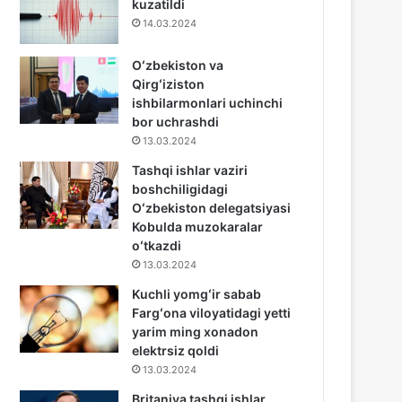
kuzatildi
14.03.2024
Oʻzbekiston va
Qirgʻiziston
ishbilarmonlari uchinchi
bor uchrashdi
13.03.2024
Tashqi ishlar vaziri
boshchiligidagi
Oʻzbekiston delegatsiyasi
Kobulda muzokaralar
oʻtkazdi
13.03.2024
Kuchli yomgʻir sabab
Fargʻona viloyatidagi yetti
yarim ming xonadon
elektrsiz qoldi
13.03.2024
Britaniya tashqi ishlar